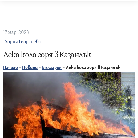
Skip
to
content
17 мар. 2023
Глория Георгиева
Лека кола горя в Казанлък
Начало
–
Новини
–
България
–
Лека кола горя в Казанлък