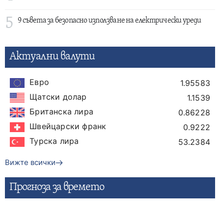
5
9 съвета за безопасно използване на електрически уреди
Актуални валути
Евро
1.95583
Щатски долар
1.1539
Британска лира
0.86228
Швейцарски франк
0.9222
Турска лира
53.2384
Вижте всички
Прогнозa за времето