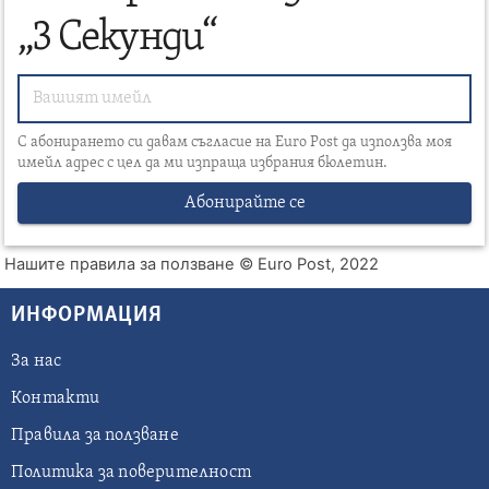
„3 Секунди“
С абонирането си давам съгласие на Euro Post да използва моя
имейл адрес с цел да ми изпраща избрания бюлетин.
Абонирайте се
Нашите правила за ползване
© Euro Post, 2022
ИНФОРМАЦИЯ
За нас
Контакти
Правила за ползване
Политика за поверителност