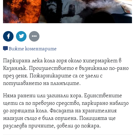
Вижте коментарите
Паркирана лека кола горя около хипермаркет в
Казанлък. Произшествието е възникнало по-рано
през деня. Пожарникарите са се заели с
потушаването на пламъците.
Няма ранени или загинали хора. Единствените
щети са по превозно средство, паркирано наблизо
до горящата кола. Фасадата на хранителния
магазин също е била опушена. Полицията ще
разследва причните, довели до пожара.