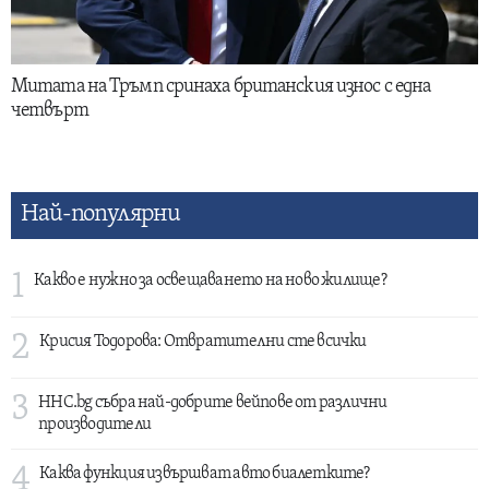
Митата на Тръмп сринаха британския износ с една
четвърт
Най-популярни
1
Какво е нужно за освещаването на ново жилище?
2
Крисия Тодорова: Отвратителни сте всички
3
HHC.bg събра най-добрите вейпове от различни
производители
4
Каква функция извършват авто биалетките?