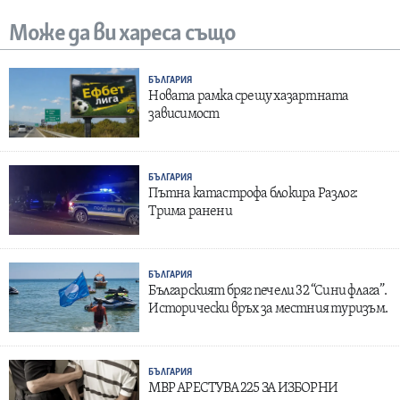
Може да ви хареса също
БЪЛГАРИЯ
Новата рамка срещу хазартната
зависимост
БЪЛГАРИЯ
Пътна катастрофа блокира Разлог:
Трима ранени
БЪЛГАРИЯ
Българският бряг печели 32 “Сини флага”.
Исторически връх за местния туризъм.
БЪЛГАРИЯ
МВР АРЕСТУВА 225 ЗА ИЗБОРНИ