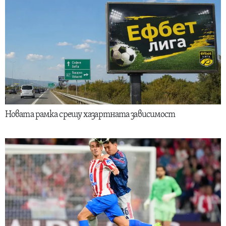
Новата рамка срещу хазартната зависимост