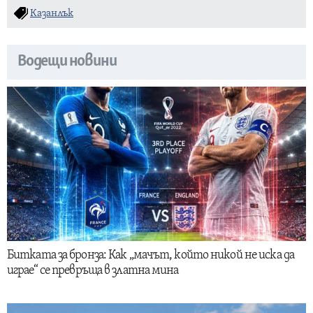
Казанлък
Водещи новини
Битката за бронза: Как „мачът, който никой не иска да
играе“ се превръща в златна мина