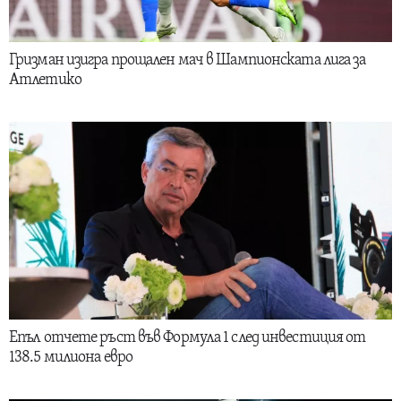
Гризман изигра прощален мач в Шампионската лига за
Атлетико
Епъл отчете ръст във Формула 1 след инвестиция от
138.5 милиона евро