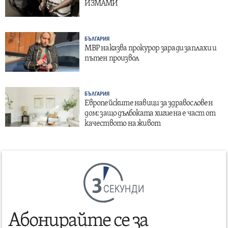
ИЗМАМИ
БЪЛГАРИЯ
МВР наказва прокурор заради заплахи и
пътен произвол
БЪЛГАРИЯ
Европейските навици за здравословен
дом: защо дълбоката хигиена е част от
качеството на живот
СЕКУНДИ
Абонирайте се за