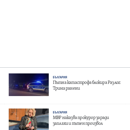
БЪЛГАРИЯ
Пътна катастрофа блокира Разлог:
Трима ранени
БЪЛГАРИЯ
МВР наказва прокурор заради
заплахи и пътен произвол