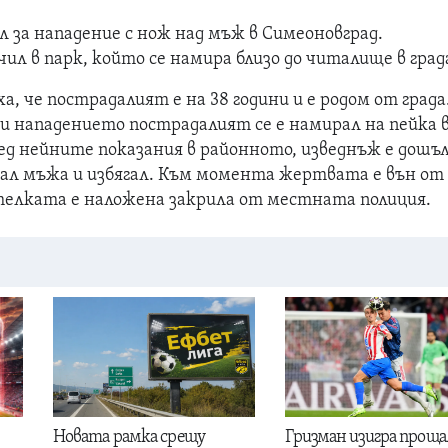
ал за нападение с нож над мъж в Симеоновград.
ил в парк, който се намира близо до читалище в град
, че пострадалият е на 38 години и е родом от града
и нападението пострадалият се е намирал на пейка 
ред нейните показания в районното, изведнъж е дошъ
ал мъжа и избягал. Към момента жертвата е вън от
етелката е наложена закрила от местната полиция.
Новата рамка срещу
Гризман изигра проща