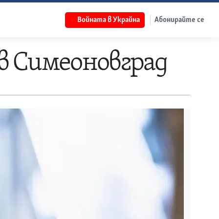
Войната в Украйна
Абонирайте се
в Симеоновград