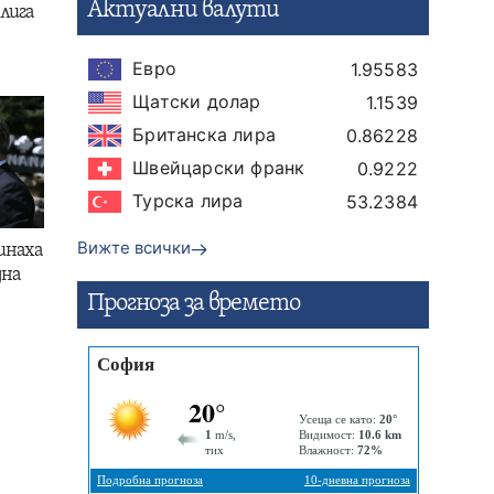
Актуални валути
лига
Евро
1.95583
Щатски долар
1.1539
Британска лира
0.86228
Швейцарски франк
0.9222
Турска лира
53.2384
Вижте всички
инаха
дна
Прогнозa за времето