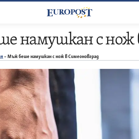
е намушкан с нож 
ия
–
Мъж беше намушкан с нож в Симеоновград