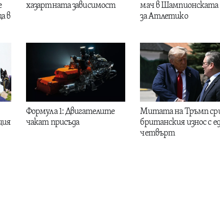
е
хазартната зависимост
мач в Шампионската 
а в
за Атлетико
Формула 1: Двигателите
Митата на Тръмп ср
ция
чакат присъда
британския износ с е
четвърт