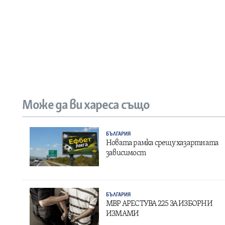
Може да ви хареса също
БЪЛГАРИЯ
Новата рамка срещу хазартната
зависимост
БЪЛГАРИЯ
МВР АРЕСТУВА 225 ЗА ИЗБОРНИ
ИЗМАМИ