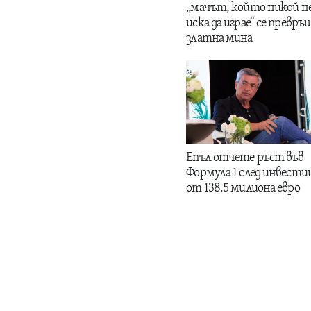
„мачът, който никой н
иска да играе“ се превръщ
златна мина
Епъл отчете ръст във
Формула 1 след инвести
от 138.5 милиона евро