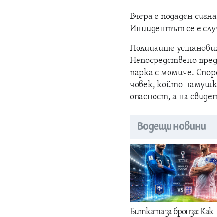
Вчера е подаден сигн
Инцидентът се е случ
Полицаите установиха
Непосредствено пред
парка с момиче. Спо
човек, който намушк
опасност, а на свид
Водещи новини
Битката за бронза: Как