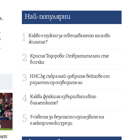
Най-популярни
а.
.
1
Какво е нужно за освещаването на ново
в
жилище?
л
2
Крисия Тодорова: Отвратителни сте
всички
3
HHC.bg събра най-добрите вейпове от
различни производители
4
Каква функция извършват авто
биалетките?
5
9 съвета за безопасно използване на
електрически уреди
лен