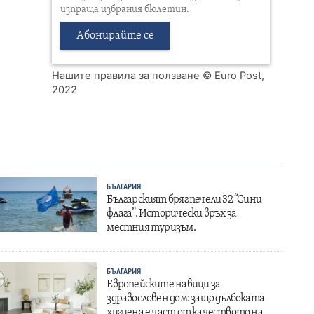
изпраща избрания бюлетин.
Абонирайте се
Нашите правила за ползване
© Euro Post,
2022
БЪЛГАРИЯ
Българският бряг печели 32 “Сини
флага”. Исторически връх за
местния туризъм.
БЪЛГАРИЯ
Европейските навици за
здравословен дом: защо дълбоката
хигиена е част от качеството на