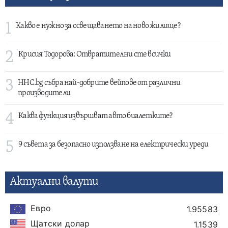
1
Какво е нужно за освещаването на ново жилище?
2
Крисия Тодорова: Отвратителни сте всички
3
HHC.bg събра най-добрите вейпове от различни
производители
4
Каква функция извършват авто биалетките?
5
9 съвета за безопасно използване на електрически уреди
Актуални валути
Евро
1.95583
Щатски долар
1.1539