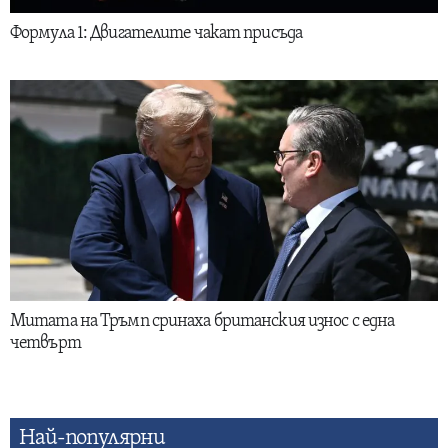
Формула 1: Двигателите чакат присъда
Митата на Тръмп сринаха британския износ с една
четвърт
Най-популярни