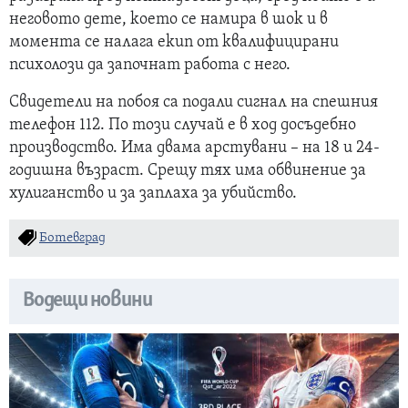
неговото дете, което се намира в шок и в
момента се налага екип от квалифицирани
психолози да започнат работа с него.
Свидетели на побоя са подали сигнал на спешния
телефон 112. По този случай е в ход досъдебно
производство. Има двама арстувани – на 18 и 24-
годишна възраст. Срещу тях има обвинение за
хулиганство и за заплаха за убийство.
Ботевград
Водещи новини