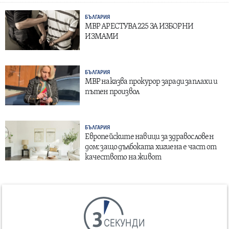
БЪЛГАРИЯ
МВР АРЕСТУВА 225 ЗА ИЗБОРНИ
ИЗМАМИ
БЪЛГАРИЯ
МВР наказва прокурор заради заплахи и
пътен произвол
БЪЛГАРИЯ
Европейските навици за здравословен
дом: защо дълбоката хигиена е част от
качеството на живот
СЕКУНДИ