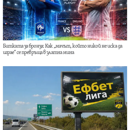
Битката за бронза: Как „мачът, който никой не иска да
играе“ се превръща в златна мина