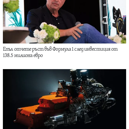
Епъл отчете ръст във Формула 1 след инвестиция от
138.5 милиона евро