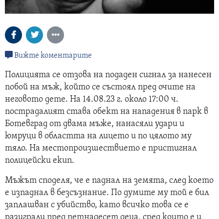
Вижте коментарите
Полицията се отзова на подаден сигнал за нанесен
побой на мъж, който се състоял пред очите на
неговото дете. На 14.08.23 г. около 17:00 ч.
пострадалият става обект на нападения в парк в
Ботевград от двама мъже, нанасяли удари и
юмруци в областта на лицето и по цялото му
тяло. На местопроизшествието е пристигнал
полицейски екип.
Мъжът споделя, че е паднал на земята, след което
е изпаднал в безсъзнание. По думите му той е бил
заплашван с убийство, като всичко това се е
разиграли пред петнадесет деца, сред които е и