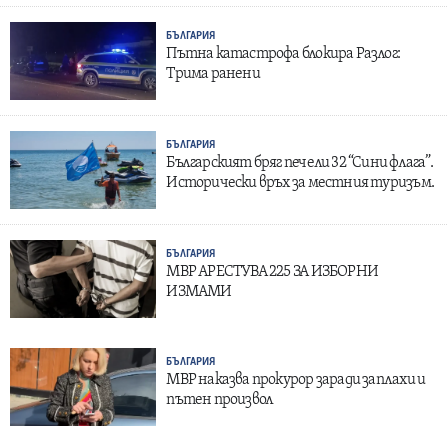
БЪЛГАРИЯ
Пътна катастрофа блокира Разлог:
Трима ранени
БЪЛГАРИЯ
Българският бряг печели 32 “Сини флага”.
Исторически връх за местния туризъм.
БЪЛГАРИЯ
МВР АРЕСТУВА 225 ЗА ИЗБОРНИ
ИЗМАМИ
БЪЛГАРИЯ
МВР наказва прокурор заради заплахи и
пътен произвол