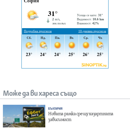
Може да ви хареса също
БЪЛГАРИЯ
Новата рамка срещу хазартната
зависимост