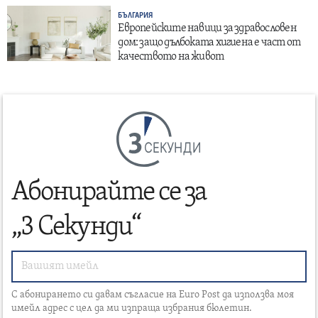
БЪЛГАРИЯ
Европейските навици за здравословен
дом: защо дълбоката хигиена е част от
качеството на живот
СЕКУНДИ
Абонирайте се за
„3 Секунди“
С абонирането си давам съгласие на Euro Post да използва моя
имейл адрес с цел да ми изпраща избрания бюлетин.