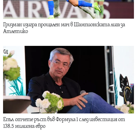
Гризман изигра прощален мач в Шампионската лига за
Атлетико
Епъл отчете ръст във Формула 1 след инвестиция от
138.5 милиона евро