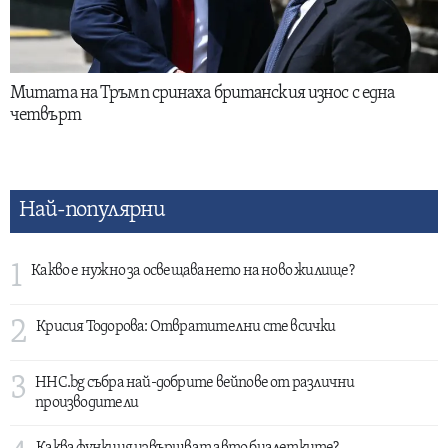
Митата на Тръмп сринаха британския износ с една
четвърт
Най-популярни
1
Какво е нужно за освещаването на ново жилище?
2
Крисия Тодорова: Отвратителни сте всички
3
HHC.bg събра най-добрите вейпове от различни
производители