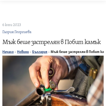
Skip
to
content
6 юни 2023
Глория Георгиева
Мъж беше застрелян в Побит камък
Начало
–
Новини
–
България
–
Мъж беше застрелян в Побит ка