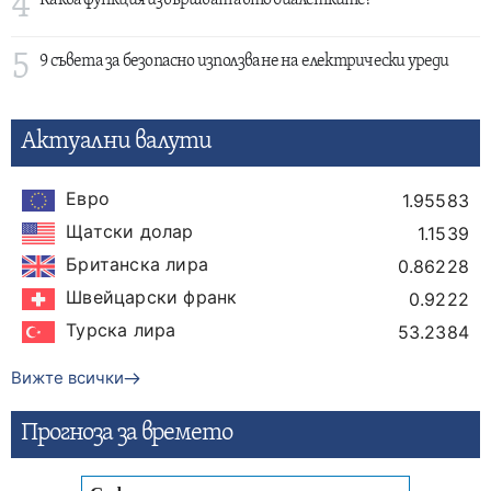
4
Каква функция извършват авто биалетките?
5
9 съвета за безопасно използване на електрически уреди
Актуални валути
Евро
1.95583
Щатски долар
1.1539
Британска лира
0.86228
Швейцарски франк
0.9222
Турска лира
53.2384
Вижте всички
Прогнозa за времето