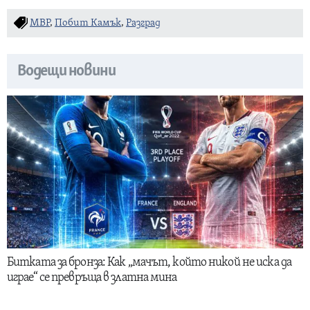
МВР
,
Побит Камък
,
Разград
Водещи новини
Битката за бронза: Как „мачът, който никой не иска да
играе“ се превръща в златна мина