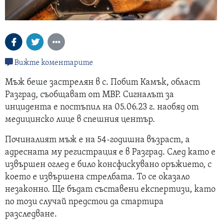
Вижте коментарите
Мъж беше застрелян в с. Побит Камък, област
Разград, съобщават от МВР. Сигналът за
инцидента е постъпил на 05.06.23 г. наобяд от
медицинско лице в спешния център.
Починалият мъж е на 54-годишна възраст, а
адресната му регистрация е в Разград. След като е
извършен оглед е било консфискувано оръжието, с
което е извършена стрелбата. То се оказало
незаконно. Ще бъдат съставени експертизи, като
по този случай предстои да стартира
разследване.