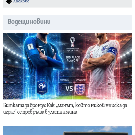
Хасково
Водещи новини
Битката за бронза: Как „мачът, който никой не иска да
играе“ се превръща в златна мина