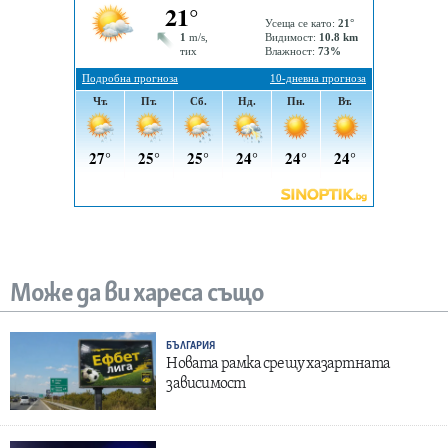
Може да ви хареса също
БЪЛГАРИЯ
Новата рамка срещу хазартната
зависимост