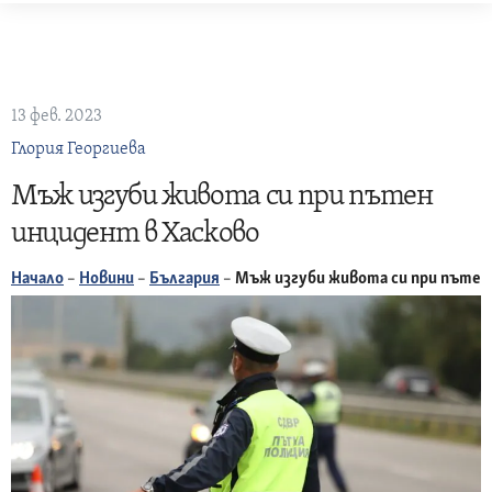
Skip
to
content
13 фев. 2023
Глория Георгиева
Мъж изгуби живота си при пътен
инцидент в Хасково
Начало
–
Новини
–
България
–
Мъж изгуби живота си при пътен