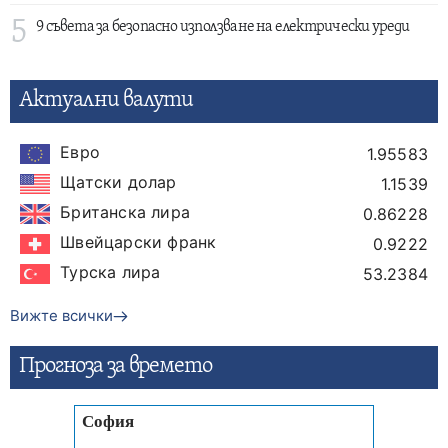
5
9 съвета за безопасно използване на електрически уреди
Актуални валути
Евро
1.95583
Щатски долар
1.1539
Британска лира
0.86228
Швейцарски франк
0.9222
Турска лира
53.2384
Вижте всички
Прогнозa за времето