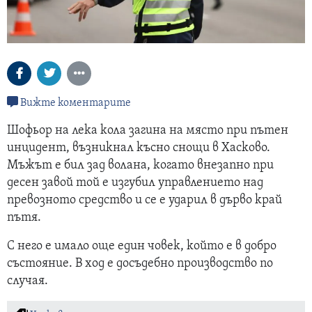
Вижте коментарите
Шофьор на лека кола загина на място при пътен
инцидент, възникнал късно снощи в Хасково.
Мъжът е бил зад волана, когато внезапно при
десен завой той е изгубил управлението над
превозното средство и се е ударил в дърво край
пътя.
С него е имало още един човек, който е в добро
състояние. В ход е досъдебно производство по
случая.