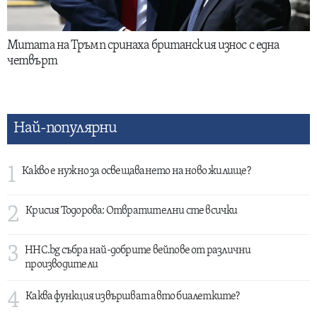
Митата на Тръмп сринаха британския износ с една
четвърт
Най-популярни
1
Какво е нужно за освещаването на ново жилище?
2
Крисия Тодорова: Отвратителни сте всички
3
HHC.bg събра най-добрите вейпове от различни
производители
4
Каква функция извършват авто биалетките?