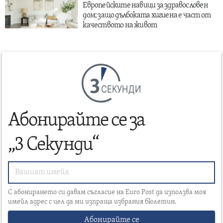
Европейските навици за здравословен
дом: защо дълбоката хигиена е част от
качеството на живот
СЕКУНДИ
Абонирайте се за
„3 Секунди“
С абонирането си давам съгласие на Euro Post да използва моя
имейл адрес с цел да ми изпраща избрания бюлетин.
Абонирайте се