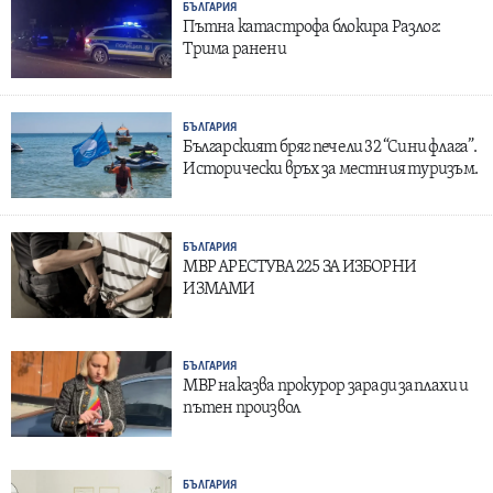
БЪЛГАРИЯ
Пътна катастрофа блокира Разлог:
Трима ранени
БЪЛГАРИЯ
Българският бряг печели 32 “Сини флага”.
Исторически връх за местния туризъм.
БЪЛГАРИЯ
МВР АРЕСТУВА 225 ЗА ИЗБОРНИ
ИЗМАМИ
БЪЛГАРИЯ
МВР наказва прокурор заради заплахи и
пътен произвол
БЪЛГАРИЯ