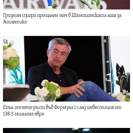
Гризман изигра прощален мач в Шампионската лига за
Атлетико
Епъл отчете ръст във Формула 1 след инвестиция от
138.5 милиона евро