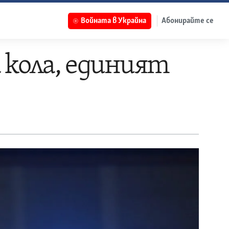
Войната в Украйна
Абонирайте се
 кола, единият