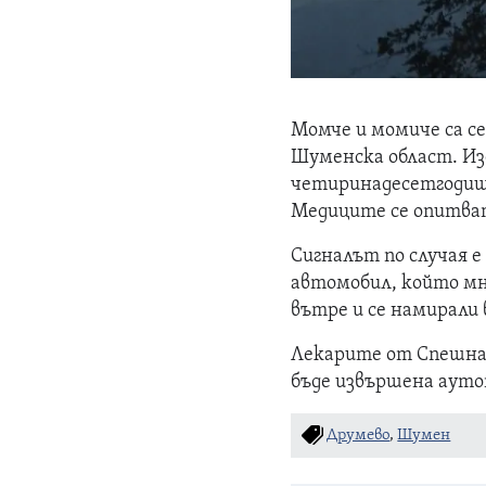
Момче и момиче са се
Шуменска област. Из
четиринадесетгодишн
Медиците се опитват
Сигналът по случая е
автомобил, който мно
вътре и се намирали 
Лекарите от Спешна
бъде извършена аутоп
Друмево
,
Шумен