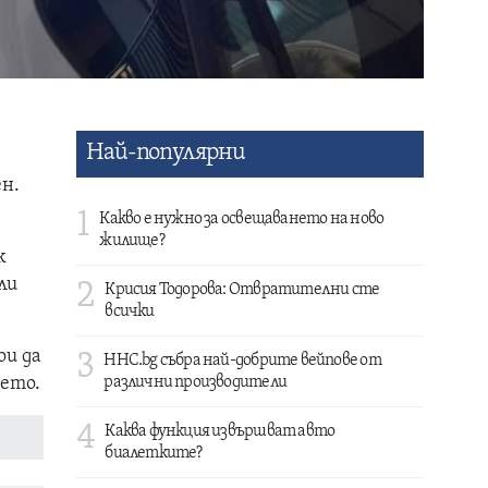
Най-популярни
н.
1
Какво е нужно за освещаването на ново
жилище?
к
ли
2
Крисия Тодорова: Отвратителни сте
всички
ои да
3
HHC.bg събра най-добрите вейпове от
нето.
различни производители
4
Каква функция извършват авто
биалетките?