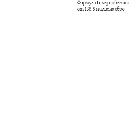
Формула 1 след инвести
от 138.5 милиона евро