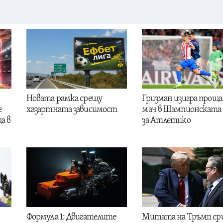
Новата рамка срещу
Гризман изигра проща
е
хазартната зависимост
мач в Шампионската 
а в
за Атлетико
Формула 1: Двигателите
Митата на Тръмп ср