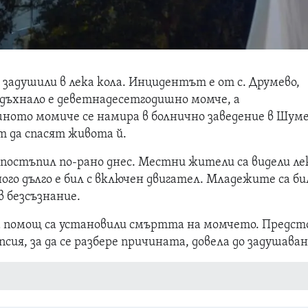
 задушили в лека кола. Инцидентът е от с. Друмево,
дъхнало е деветнадесетгодишно момче, а
ото момиче се намира в болнично заведение в Шуме
 да спасят живота й.
 постъпил по-рано днес. Местни жители са видели ле
го дълго е бил с включен двигател. Младежите са би
в безсъзнание.
 помощ са установили смъртта на момчето. Предст
сия, за да се разбере причината, довела до задушава