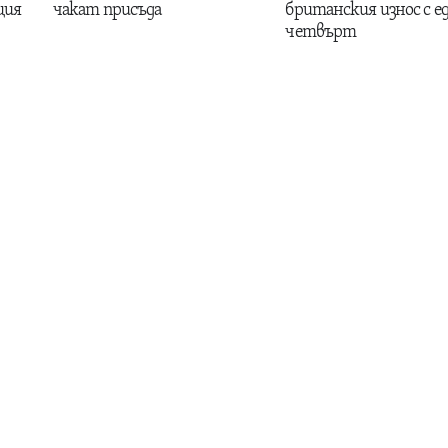
ция
чакат присъда
британския износ с е
четвърт