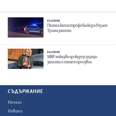
БЪЛГАРИЯ
Пътна катастрофа блокира Разлог:
Трима ранени
БЪЛГАРИЯ
МВР наказва прокурор заради
заплахи и пътен произвол
СЪДЪРЖАНИЕ
Начало
Новини