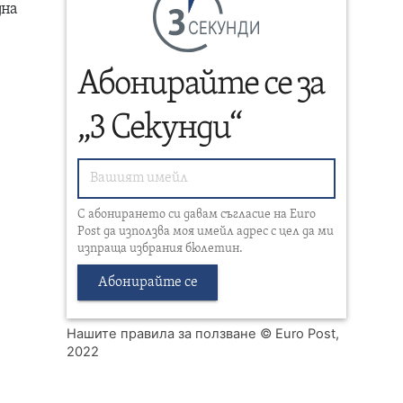
дна
СЕКУНДИ
Абонирайте се за
„3 Секунди“
С абонирането си давам съгласие на Euro
Post да използва моя имейл адрес с цел да ми
изпраща избрания бюлетин.
Абонирайте се
Нашите правила за ползване
© Euro Post,
2022