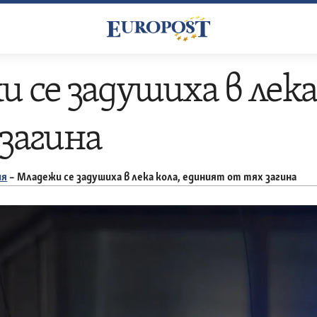
 се задушиха в лека
загина
ия
–
Младежи се задушиха в лека кола, единият от тях загина