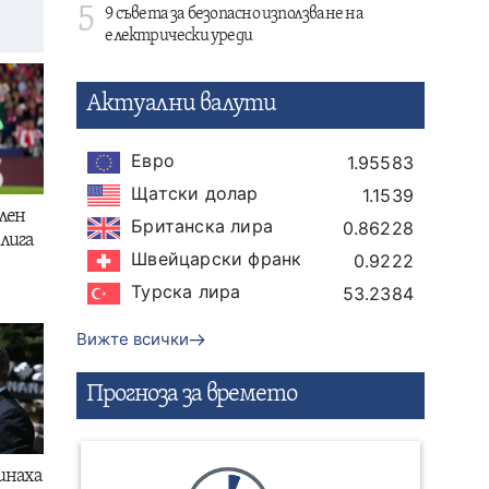
5
9 съвета за безопасно използване на
електрически уреди
Актуални валути
Евро
1.95583
Щатски долар
1.1539
лен
Британска лира
0.86228
лига
Швейцарски франк
0.9222
Турска лира
53.2384
Вижте всички
Прогнозa за времето
инаха