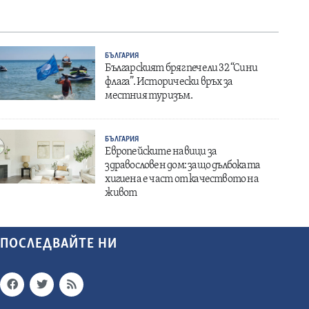
БЪЛГАРИЯ
Българският бряг печели 32 “Сини
флага”. Исторически връх за
местния туризъм.
БЪЛГАРИЯ
Европейските навици за
здравословен дом: защо дълбоката
хигиена е част от качеството на
живот
ПОСЛЕДВАЙТЕ НИ