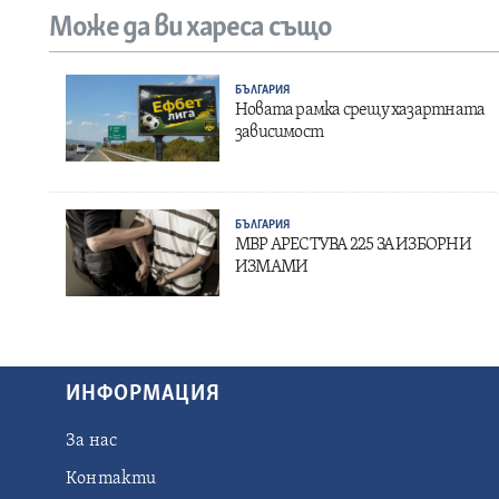
Може да ви хареса също
БЪЛГАРИЯ
Новата рамка срещу хазартната
зависимост
БЪЛГАРИЯ
МВР АРЕСТУВА 225 ЗА ИЗБОРНИ
ИЗМАМИ
ИНФОРМАЦИЯ
За нас
Контакти