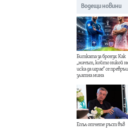
Водещи новини
Битката за бронза: Как
„мачът, който никой н
иска да играе“ се превръщ
златна мина
Епъл отчете ръст във