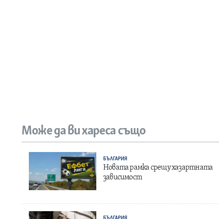
Може да ви хареса също
БЪЛГАРИЯ
Новата рамка срещу хазартната
зависимост
БЪЛГАРИЯ