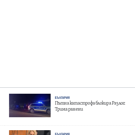
БЪЛГАРИЯ
Пътна катастрофа блокира Разлог:
Трима ранени
БЪЛГАРИЯ