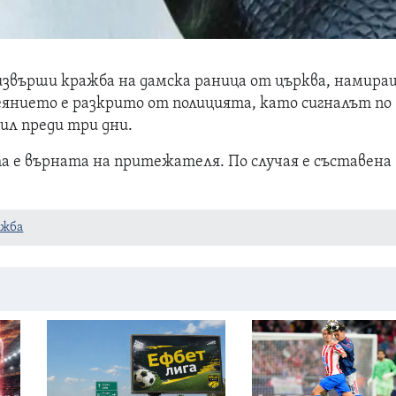
 извърши кражба на дамска раница от църква, намира
Деянието е разкрито от полицията, като сигналът по
ил преди три дни.
е върната на притежателя. По случая е съставена
ажба