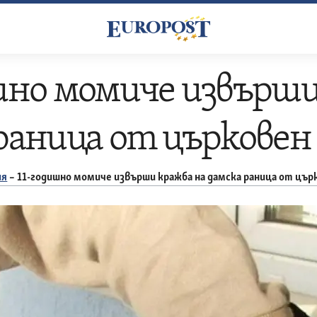
шно момиче извърши
раница от църковен
ия
–
11-годишно момиче извърши кражба на дамска раница от цър