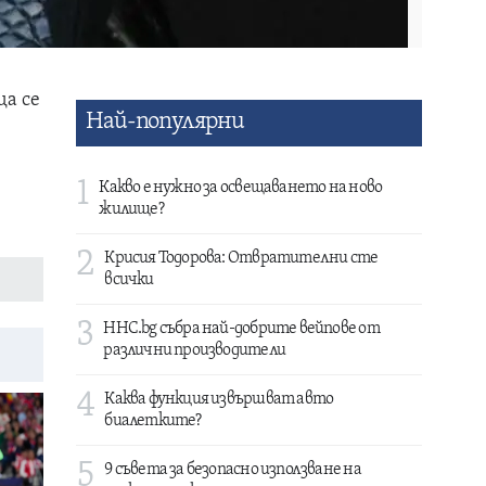
ща се
Най-популярни
1
Какво е нужно за освещаването на ново
жилище?
2
Крисия Тодорова: Отвратителни сте
всички
3
HHC.bg събра най-добрите вейпове от
различни производители
4
Каква функция извършват авто
биалетките?
5
9 съвета за безопасно използване на