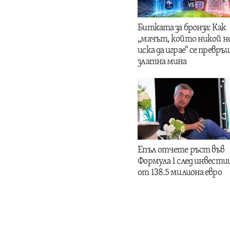
Битката за бронза: Как
„мачът, който никой н
иска да играе“ се превръщ
златна мина
Епъл отчете ръст във
Формула 1 след инвести
от 138.5 милиона евро