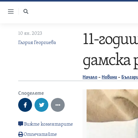
Skip
to
content
10 ян. 2023
11-годи
Глория Георгиева
дамска 
Начало
–
Новини
–
Българ
Споделете
Вижте коментарите
Отпечатайте