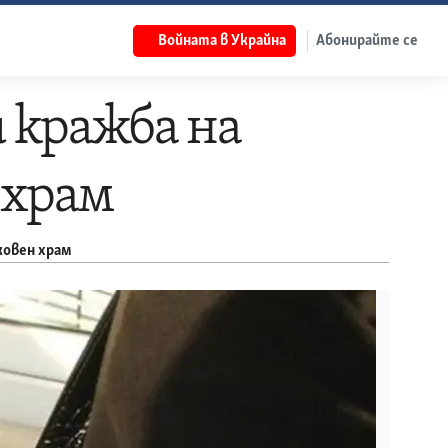
Войната в Украйна
Абонирайте се
 кражба на
 храм
ковен храм