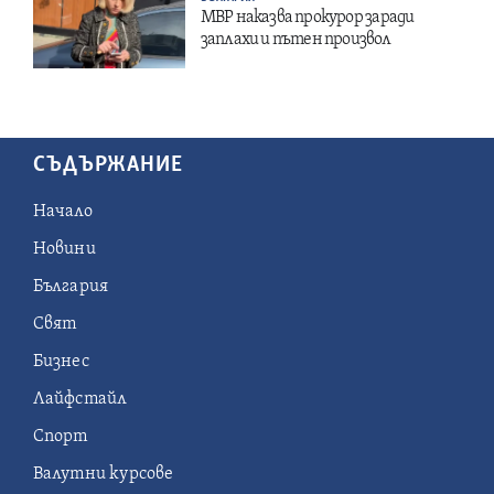
МВР наказва прокурор заради
заплахи и пътен произвол
СЪДЪРЖАНИЕ
Начало
Новини
България
Свят
Бизнес
Лайфстайл
Спорт
Валутни курсове