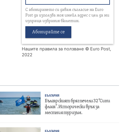
С абонирането си давам съгласие на Euro
Post да използва моя имейл адрес с цел да ми
изпраща избрания бюлетин.
Абонирайте се
Нашите правила за ползване
© Euro Post,
2022
БЪЛГАРИЯ
Българският бряг печели 32 “Сини
флага”. Исторически връх за
местния туризъм.
БЪЛГАРИЯ