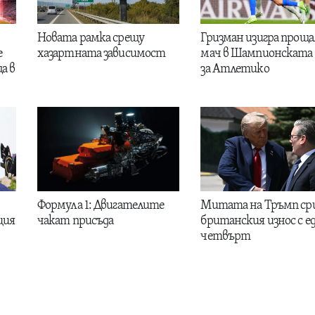
Новата рамка срещу
Гризман изигра проща
е
хазартната зависимост
мач в Шампионската 
а в
за Атлетико
Формула 1: Двигателите
Митата на Тръмп ср
ция
чакат присъда
британския износ с е
четвърт