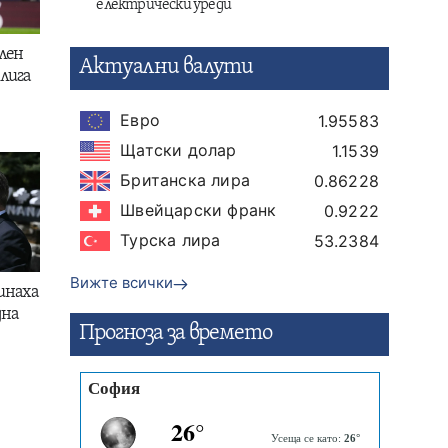
електрически уреди
лен
Актуални валути
лига
Евро
1.95583
Щатски долар
1.1539
Британска лира
0.86228
Швейцарски франк
0.9222
Турска лира
53.2384
Вижте всички
инаха
дна
Прогнозa за времето