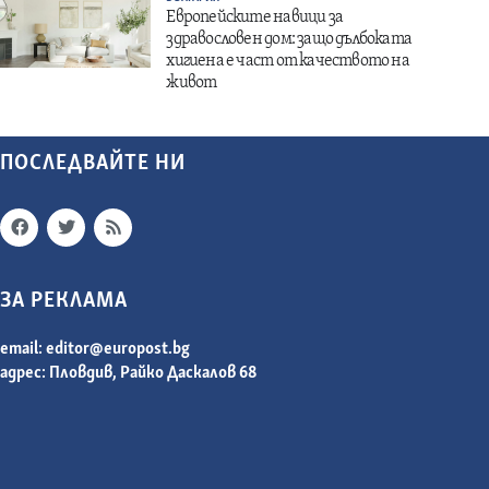
Европейските навици за
здравословен дом: защо дълбоката
хигиена е част от качеството на
живот
ПОСЛЕДВАЙТЕ НИ
ЗА РЕКЛАМА
email:
editor@europost.bg
адрес: Пловдив, Райко Даскалов 68