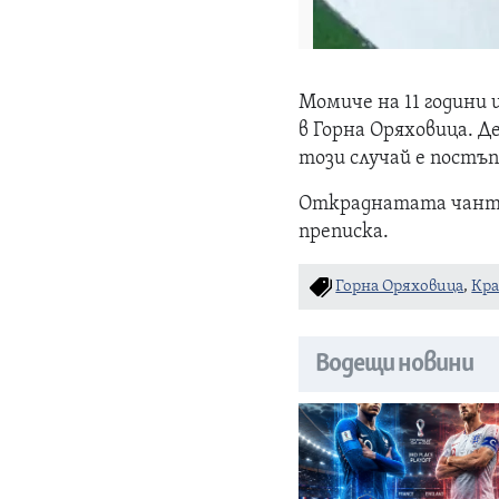
Момиче на 11 години
в Горна Оряховица. 
този случай е постъп
Откраднатата чанта 
преписка.
Горна Оряховица
,
Кр
Водещи новини