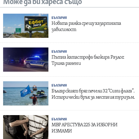
Може да ви хареса също
БЪЛГАРИЯ
Новата рамка срещу хазартната
зависимост
БЪЛГАРИЯ
Пътна катастрофа блокира Разлог:
Трима ранени
БЪЛГАРИЯ
Българският бряг печели 32 “Сини флага”.
Исторически връх за местния туризъм.
БЪЛГАРИЯ
МВР АРЕСТУВА 225 ЗА ИЗБОРНИ
ИЗМАМИ