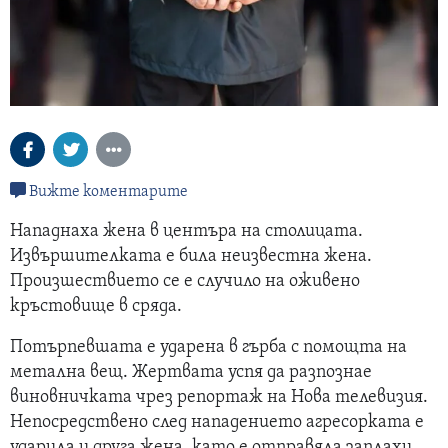
Вижте коментарите
Нападнаха жена в центъра на столицата.
Извършителката е била неизвестна жена.
Произшествието се е случило на оживено
кръстовище в сряда.
Потърпевшата е ударена в гърба с помощта на
метална вещ. Жертвата успя да разпознае
виновничката чрез репортаж на Нова телевизия.
Непосредствено след нападението агресорката е
ударила и друга жена, като е отправяла заплахи.