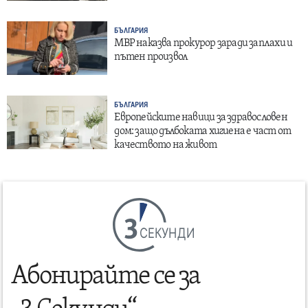
БЪЛГАРИЯ
МВР наказва прокурор заради заплахи и
пътен произвол
БЪЛГАРИЯ
Европейските навици за здравословен
дом: защо дълбоката хигиена е част от
качеството на живот
СЕКУНДИ
Абонирайте се за