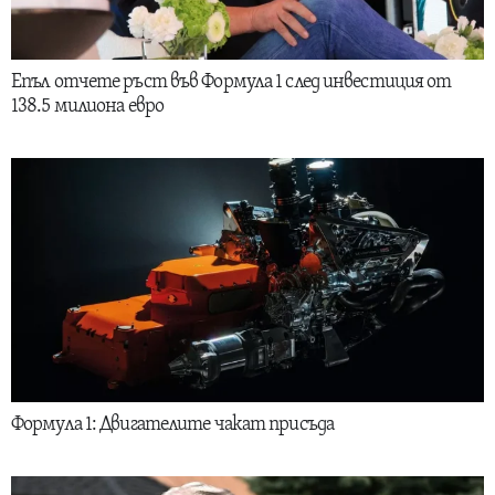
Епъл отчете ръст във Формула 1 след инвестиция от
138.5 милиона евро
Формула 1: Двигателите чакат присъда