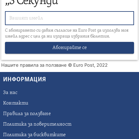
„3 Секунди“
С абонирането си давам съгласие на Euro Post да използва моя
имейл адрес с цел да ми изпраща избрания бюлетин.
Абонирайте се
Нашите правила за ползване
© Euro Post, 2022
ИНФОРМАЦИЯ
За нас
Контакти
Правила за ползване
Политика за поверителност
Политика за бисквитките