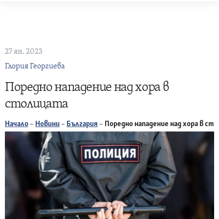
Skip
to
content
27 ян. 2023
Глория Георгиева
Поредно нападение над хора в
столицата
Начало
–
Новини
–
България
–
Поредно нападение над хора в ст