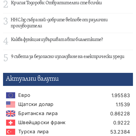
2
Крисия Тодорова: Отвратителни сте всички
3
HHC.bg събра най-добрите вейпове от различни
производители
4
Каква функция извършват авто биалетките?
5
9 съвета за безопасно използване на електрически уреди
Актуални валути
Евро
1.95583
Щатски долар
1.1539
Британска лира
0.86228
Швейцарски франк
0.9222
Турска лира
53.2384