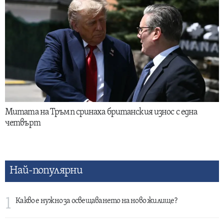
Митата на Тръмп сринаха британския износ с една
четвърт
Най-популярни
1
Какво е нужно за освещаването на ново жилище?