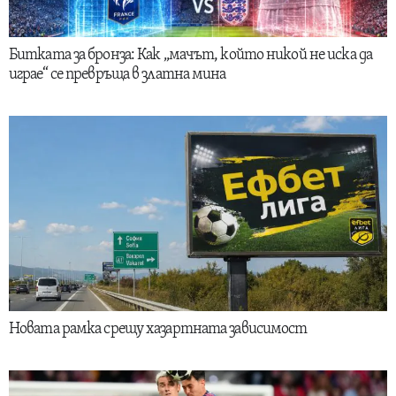
Битката за бронза: Как „мачът, който никой не иска да
играе“ се превръща в златна мина
Новата рамка срещу хазартната зависимост