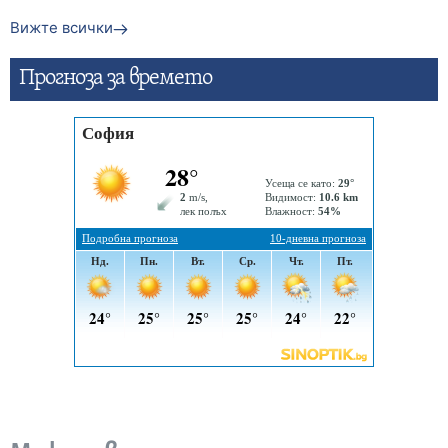
Вижте всички
Прогнозa за времето