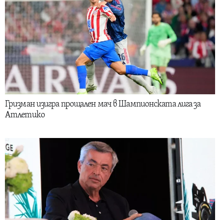
Гризман изигра прощален мач в Шампионската лига за
Атлетико