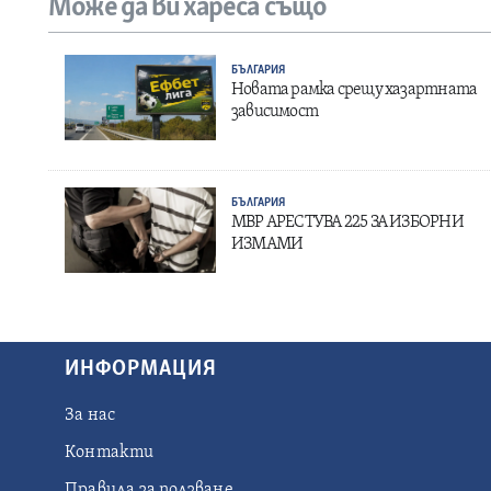
Може да ви хареса също
БЪЛГАРИЯ
Новата рамка срещу хазартната
зависимост
БЪЛГАРИЯ
МВР АРЕСТУВА 225 ЗА ИЗБОРНИ
ИЗМАМИ
ИНФОРМАЦИЯ
За нас
Контакти
Правила за ползване