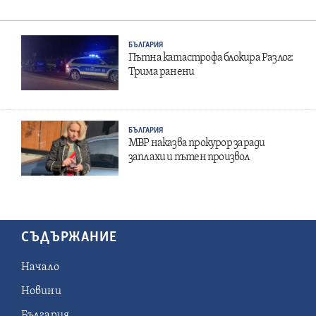
БЪЛГАРИЯ
Пътна катастрофа блокира Разлог:
Трима ранени
БЪЛГАРИЯ
МВР наказва прокурор заради
заплахи и пътен произвол
СЪДЪРЖАНИЕ
Начало
Новини
България