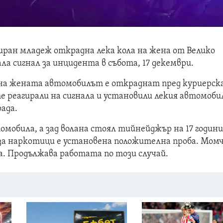
иран младеж открадна лека кола на жена от Велико
ала сигнал за инцидента в събота, 17 декември.
на жената автомобилът е откраднат пред куриерск
 реагирали на сигнала и установили лекия автомоби
рада.
мобила, а зад волана стоял тийнейджър на 17 години
за наркотици е установена положителна проба. Мом
са. Продължава работата по този случай.