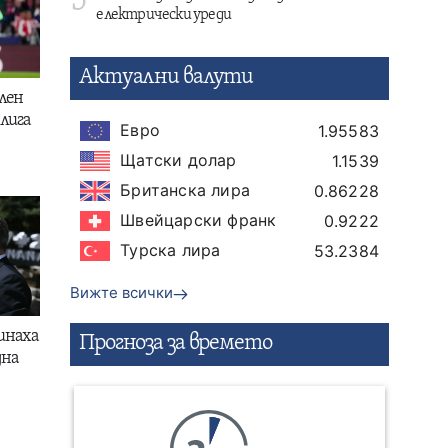
5
електрически уреди
Актуални валути
лен
лига
Евро
1.95583
Щатски долар
1.1539
Британска лира
0.86228
Швейцарски франк
0.9222
Турска лира
53.2384
Вижте всички
инаха
Прогнозa за времето
дна