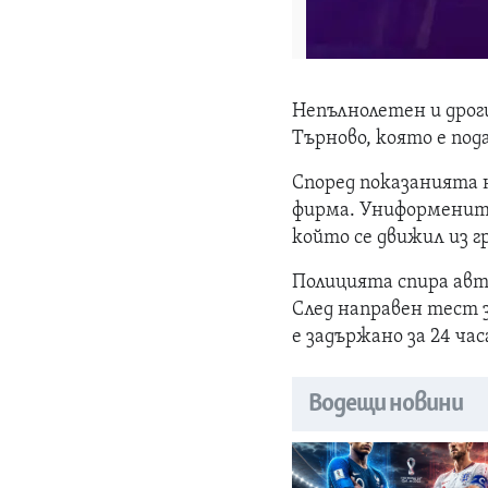
Непълнолетен и дрог
Търново, която е под
Според показанията 
фирма. Униформените
който се движил из г
Полицията спира авто
След направен тест 
е задържано за 24 ча
Водещи новини