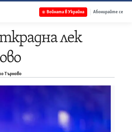
Войната в Украйна
Абонирайте се
открадна лек
ово
ко Търново