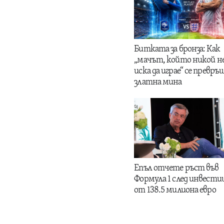
Битката за бронза: Как
„мачът, който никой н
иска да играе“ се превръщ
златна мина
Епъл отчете ръст във
Формула 1 след инвести
от 138.5 милиона евро