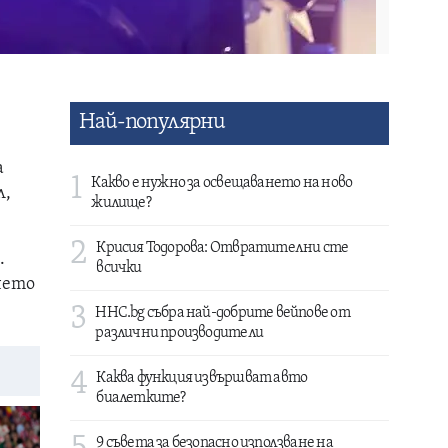
Най-популярни
а
1
Какво е нужно за освещаването на ново
л,
жилище?
2
Крисия Тодорова: Отвратителни сте
.
всички
чето
3
HHC.bg събра най-добрите вейпове от
различни производители
4
Каква функция извършват авто
биалетките?
9 съвета за безопасно използване на