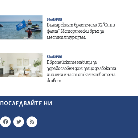
БЪЛГАРИЯ
Българският бряг печели 32 “Сини
флага”. Исторически връх за
местния туризъм.
БЪЛГАРИЯ
Европейските навици за
здравословен дом: защо дълбоката
хигиена е част от качеството на
живот
ПОСЛЕДВАЙТЕ НИ