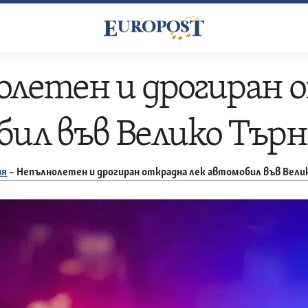
летен и дрогиран 
ил във Велико Търн
ия
–
Непълнолетен и дрогиран открадна лек автомобил във Вели