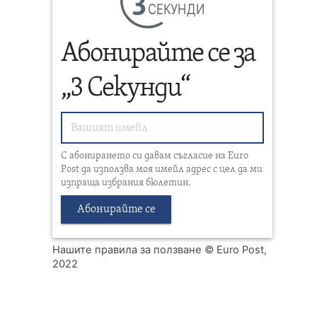
СЕКУНДИ
Абонирайте се за
„3 Секунди“
С абонирането си давам съгласие на Euro
Post да използва моя имейл адрес с цел да ми
изпраща избрания бюлетин.
Абонирайте се
Нашите правила за ползване
© Euro Post,
2022