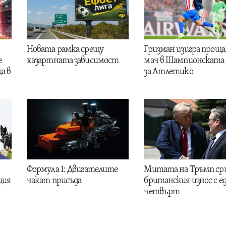
Новата рамка срещу
Гризман изигра проща
е
хазартната зависимост
мач в Шампионската 
а в
за Атлетико
Формула 1: Двигателите
Митата на Тръмп ср
ция
чакат присъда
британския износ с е
четвърт