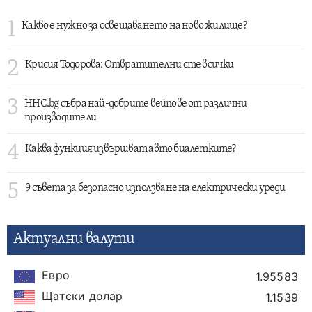
1
Какво е нужно за освещаването на ново жилище?
2
Крисия Тодорова: Отвратителни сте всички
3
HHC.bg събра най-добрите вейпове от различни
производители
4
Каква функция извършват авто биалетките?
5
9 съвета за безопасно използване на електрически уреди
Актуални валути
Евро
1.95583
Щатски долар
1.1539