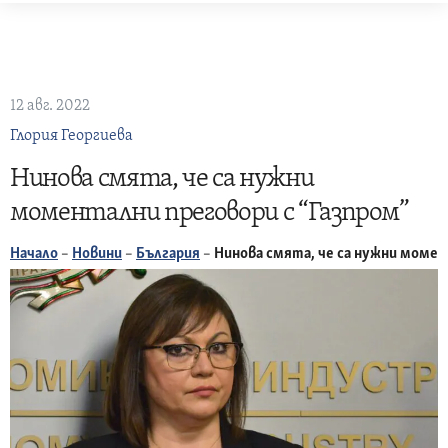
Skip
to
content
12 авг. 2022
Глория Георгиева
Нинова смята, че са нужни
моментални преговори с “Газпром”
Начало
–
Новини
–
България
–
Нинова смята, че са нужни момен