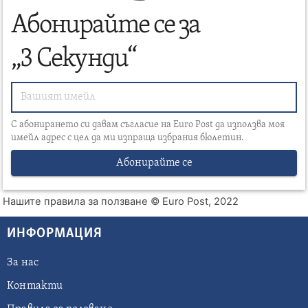
Абонирайте се за
„3 Секунди“
С абонирането си давам съгласие на Euro Post да използва моя
имейл адрес с цел да ми изпраща избрания бюлетин.
Абонирайте се
Нашите правила за ползване
© Euro Post, 2022
ИНФОРМАЦИЯ
За нас
Контакти