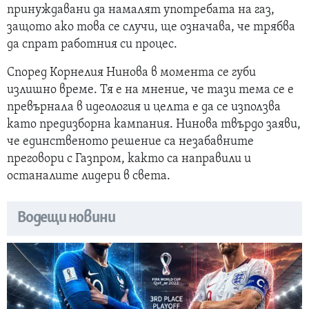
принуждавани да намалят употребата на газ,
защото ако това се случи, ще означава, че трябва
да спрат работния си процес.
Според Корнелия Нинова в момента се губи
излишно време. Тя е на мнение, че тази тема се е
превърнала в идеология и целта е да се използва
като предизборна кампания. Нинова твърдо заяви,
че единственото решение са незабавните
преговори с Газпром, както са направили и
останалите лидери в света.
Водещи новини