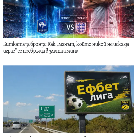
Битката за бронза: Как „мачът, който никой не иска да
играе“ се превръща в златна мина