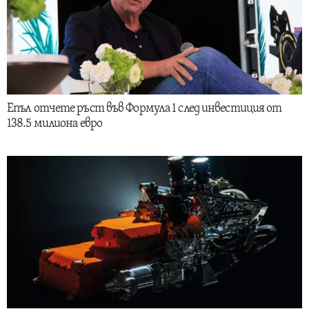
Епъл отчете ръст във Формула 1 след инвестиция от
138.5 милиона евро