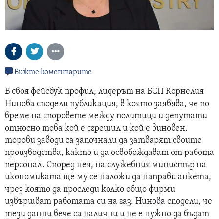
Вижте коментарите
В своя фейсбук профил, лидерът на БСП Корнелия
Нинова сподели публикация, в която заявява, че по
време на споровете между политици и депутати
относно това кой е сгрешил и кой е виновен,
торови заводи са започнали да затварят своите
производства, както и да освобождават от работа
персонал. Според нея, на служебния министър на
икономиката ще му се наложи да направи анкета,
чрез която да проследи колко общо фирми
извършват работата си на газ. Нинова сподели, че
тези данни вече са налични и не е нужно да бъдат