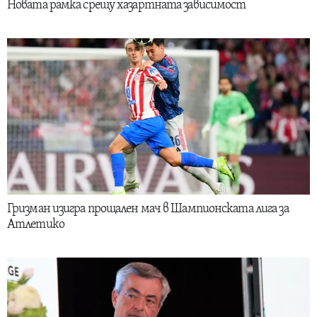
Новата рамка срещу хазартната зависимост
Гризман изигра прощален мач в Шампионската лига за
Атлетико