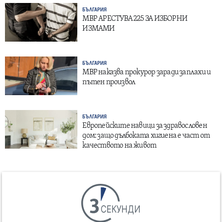
БЪЛГАРИЯ
МВР АРЕСТУВА 225 ЗА ИЗБОРНИ
ИЗМАМИ
БЪЛГАРИЯ
МВР наказва прокурор заради заплахи и
пътен произвол
БЪЛГАРИЯ
Европейските навици за здравословен
дом: защо дълбоката хигиена е част от
качеството на живот
СЕКУНДИ