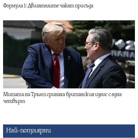
Формула 1: Двигателите чакат присъда
Митата на Тръмп сринаха британския износ с една
четвърт
Най-популярни