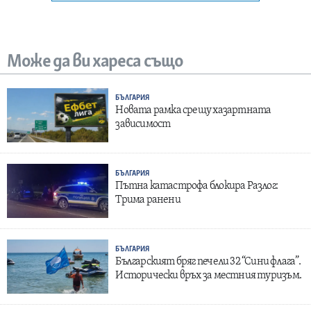
Може да ви хареса също
БЪЛГАРИЯ
Новата рамка срещу хазартната
зависимост
БЪЛГАРИЯ
Пътна катастрофа блокира Разлог:
Трима ранени
БЪЛГАРИЯ
Българският бряг печели 32 “Сини флага”.
Исторически връх за местния туризъм.