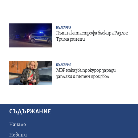
БЪЛГАРИЯ
Пътна катастрофа блокира Разлог:
Трима ранени
БЪЛГАРИЯ
МВР наказва прокурор заради
заплахи и пътен произвол
СЪДЪРЖАНИЕ
Начало
Новини