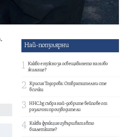
,
Най-популярни
1
Какво е нужно за освещаването на ново
жилище?
2
Крисия Тодорова: Отвратителни сте
всички
3
HHC.bg събра най-добрите вейпове от
различни производители
4
Каква функция извършват авто
биалетките?