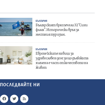
БЪЛГАРИЯ
Българският бряг печели 32 “Сини
флага”. Исторически връх за
местния туризъм.
БЪЛГАРИЯ
Европейските навици за
здравословен дом: защо дълбоката
хигиена е част от качеството на
живот
ПОСЛЕДВАЙТЕ НИ