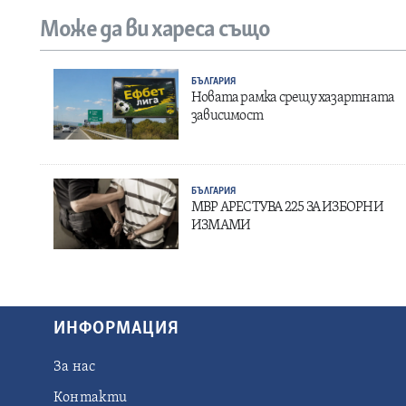
Може да ви хареса също
БЪЛГАРИЯ
Новата рамка срещу хазартната
зависимост
БЪЛГАРИЯ
МВР АРЕСТУВА 225 ЗА ИЗБОРНИ
ИЗМАМИ
ИНФОРМАЦИЯ
За нас
Контакти