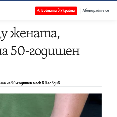
Войната в Украйна
Абонирайте се
щу жената,
на 50-годишен
тта на 50-годишен мъж в Пловдив