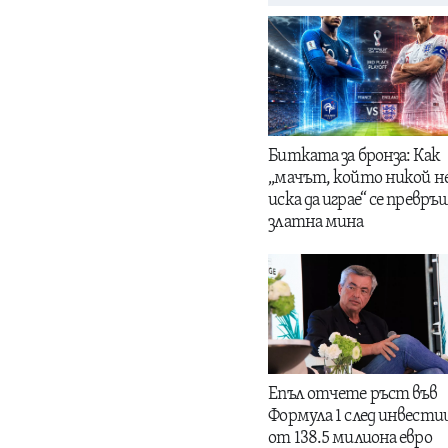
Битката за бронза: Как
„мачът, който никой н
иска да играе“ се превръщ
златна мина
Епъл отчете ръст във
Формула 1 след инвести
от 138.5 милиона евро