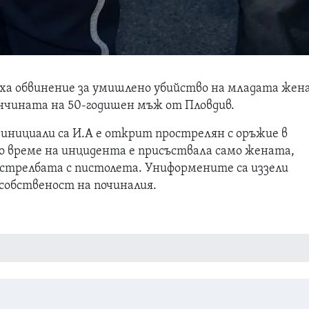
ха обвинение за умишлено убийство на младата жена
ончината на 50-годишен мъж от Пловдив.
инициали са И.А е открит прострелян с оръжие в
о време на инцидента е присъствала само жената,
 стрелбата с пистолета. Униформените са иззели
собственост на починалия.