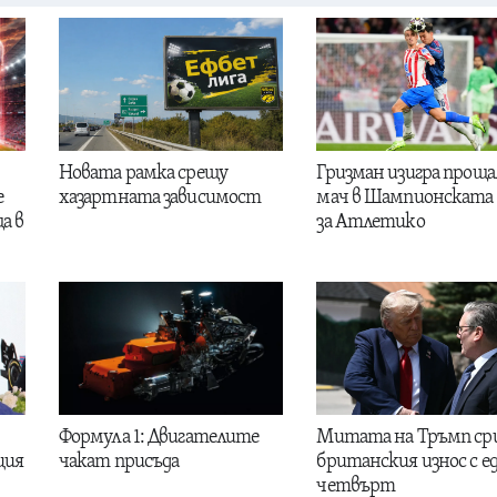
Новата рамка срещу
Гризман изигра проща
е
хазартната зависимост
мач в Шампионската 
а в
за Атлетико
Формула 1: Двигателите
Митата на Тръмп ср
ция
чакат присъда
британския износ с е
четвърт