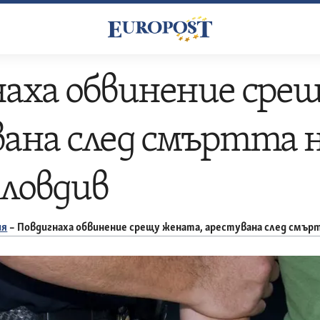
аха обвинение сре
ана след смъртта 
ловдив
ия
–
Повдигнаха обвинение срещу жената, арестувана след смър