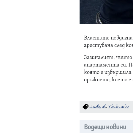
Властите повдигна
арестувана след к
Загиналият, чиито 
апартамента си. П
която е извършила
оръжието, което е 
Пловдив
,
Убийство
Водещи новини