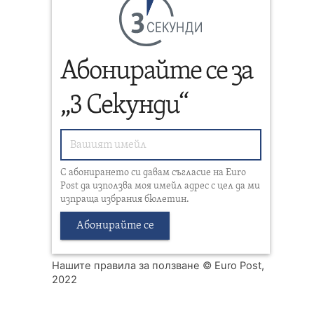
СЕКУНДИ
Абонирайте се за
„3 Секунди“
С абонирането си давам съгласие на Euro
Post да използва моя имейл адрес с цел да ми
изпраща избрания бюлетин.
Абонирайте се
Нашите правила за ползване
© Euro Post,
2022