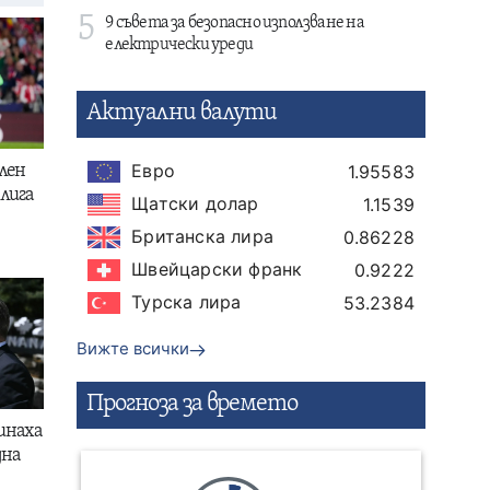
5
9 съвета за безопасно използване на
електрически уреди
Актуални валути
Евро
1.95583
лен
лига
Щатски долар
1.1539
Британска лира
0.86228
Швейцарски франк
0.9222
Турска лира
53.2384
Вижте всички
Прогнозa за времето
инаха
дна