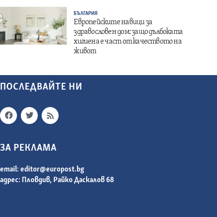
БЪЛГАРИЯ
Европейските навици за
здравословен дом: защо дълбоката
хигиена е част от качеството на
живот
ПОСЛЕДВАЙТЕ НИ
ЗА РЕКЛАМА
email:
editor@europost.bg
адрес: Пловдив, Райко Даскалов 68