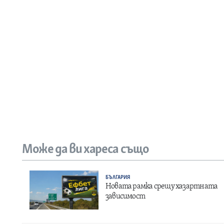
Може да ви хареса също
БЪЛГАРИЯ
Новата рамка срещу хазартната
зависимост