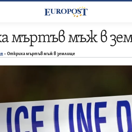
а мъртъв мъж в зе
ия
–
Откриха мъртъв мъж в землище