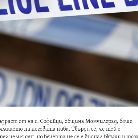
ъзраст от на с. Софийци, община Момчилград, беше
лището на неговата нива. Твърди се, че той е
ез целия ден, но вечерта не се е върнал вкъщи и тог