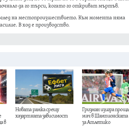
почнало да го търси, когато го откриват мъртъв.
оглед на местопроизшествието. Към момента няма
асилие. В ход е производство.
Новата рамка срещу
Гризман изигра проща
е
хазартната зависимост
мач в Шампионската 
а в
за Атлетико