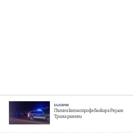
БЪЛГАРИЯ
Пътна катастрофа блокира Разлог:
Трима ранени