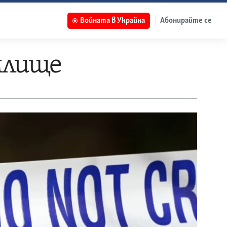
Войната в Украйна
Абонирайте се
млище