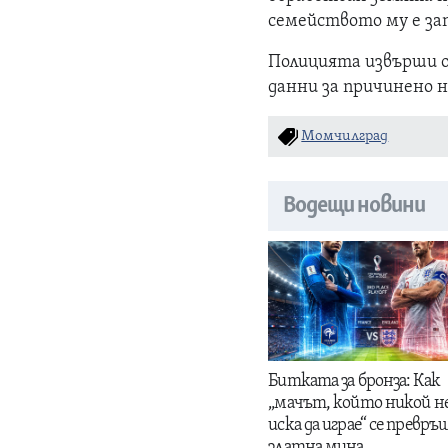
семейството му е за
Полицията извърши 
данни за причинено н
Момчилград
Водещи новини
Битката за бронза: Как
„мачът, който никой н
иска да играе“ се превръщ
златна мина