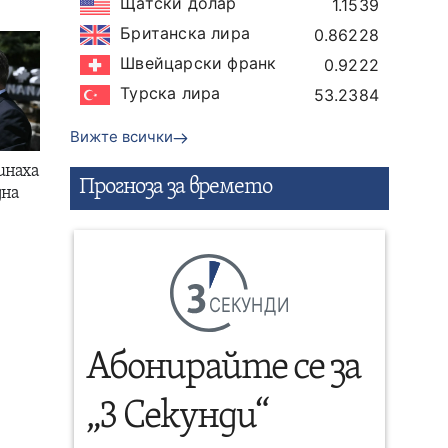
Щатски долар
1.1539
Британска лира
0.86228
Швейцарски франк
0.9222
Турска лира
53.2384
Вижте всички
инаха
Прогнозa за времето
дна
СЕКУНДИ
Абонирайте се за
„3 Секунди“