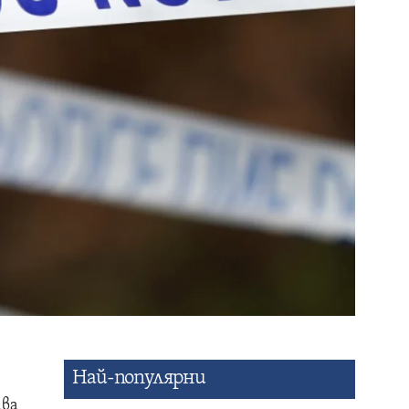
Най-популярни
ава