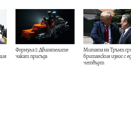
Формула 1: Двигателите
Митата на Тръмп ср
ция
чакат присъда
британския износ с е
четвърт