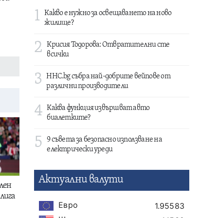
1
Какво е нужно за освещаването на ново
жилище?
2
Крисия Тодорова: Отвратителни сте
всички
3
HHC.bg събра най-добрите вейпове от
различни производители
4
Каква функция извършват авто
биалетките?
5
9 съвета за безопасно използване на
електрически уреди
Актуални валути
лен
лига
Евро
1.95583