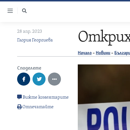
Skip
to
content
28 апр. 2023
Открих
Глория Георгиева
Начало
–
Новини
–
Българ
Споделете
Вижте коментарите
Отпечатайте