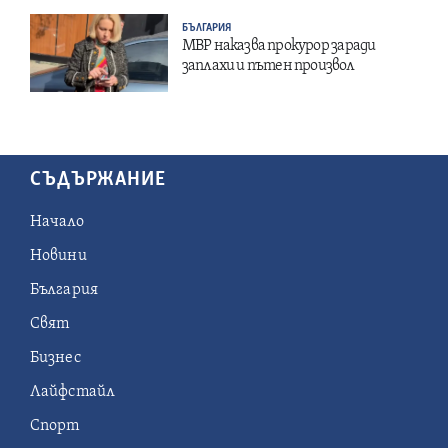
БЪЛГАРИЯ
МВР наказва прокурор заради
заплахи и пътен произвол
СЪДЪРЖАНИЕ
Начало
Новини
България
Свят
Бизнес
Лайфстайл
Спорт