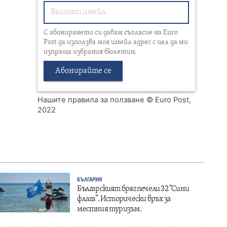
С абонирането си давам съгласие на Euro
Post да използва моя имейл адрес с цел да ми
изпраща избрания бюлетин.
Абонирайте се
Нашите правила за ползване
© Euro Post,
2022
БЪЛГАРИЯ
Българският бряг печели 32 “Сини
флага”. Исторически връх за
местния туризъм.