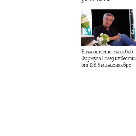
Епъл отчете ръст във
Формула 1 след инвести
от 138.5 милиона евро