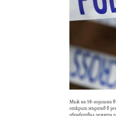
Мъж на 58-годишна в
открит мъртъв в зем
обработвал земята пр