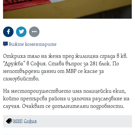
Вижте коментарите
Откриха тяло на жена пред жилищна сграда в кв.
“Дружба” в София. Става въпрос за 281 блок. По
непотвърдени данни от МВР се касае за
самоубийство.
На местопроизшествието има полицейски екип,
който претърсва района и започна разследване на
случая. Очакват се допълнителни подробности.
МВР
,
София