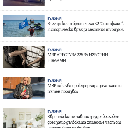
БЪЛГАРИЯ
Българският бряг печели 32 “Сини флага”.
Исторически връх за местния туризъм.
БЪЛГАРИЯ
МВР АРЕСТУВА 225 ЗА ИЗБОРНИ
ИЗМАМИ
БЪЛГАРИЯ
МВР наказва прокурор заради заплахи и
пътен произвол
БЪЛГАРИЯ
Европейските навици за здравословен
дом: защо дълбоката хигиена е част от