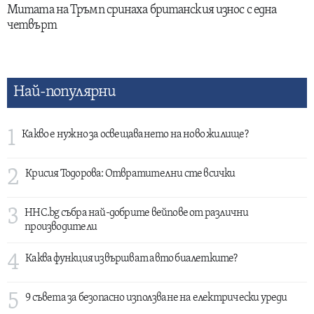
Митата на Тръмп сринаха британския износ с една
четвърт
Най-популярни
1
Какво е нужно за освещаването на ново жилище?
2
Крисия Тодорова: Отвратителни сте всички
3
HHC.bg събра най-добрите вейпове от различни
производители
4
Каква функция извършват авто биалетките?
5
9 съвета за безопасно използване на електрически уреди