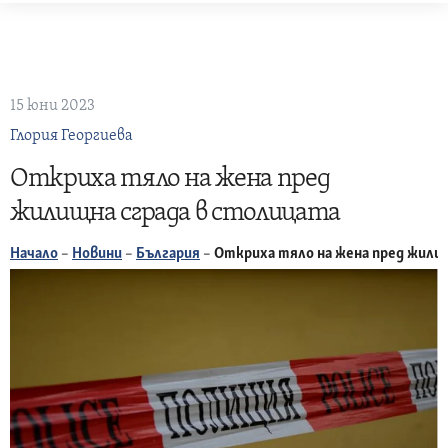
Skip
to
content
15 юни 2023
Глория Георгиева
Откриха тяло на жена пред
жилищна сграда в столицата
Начало
–
Новини
–
България
–
Откриха тяло на жена пред жили