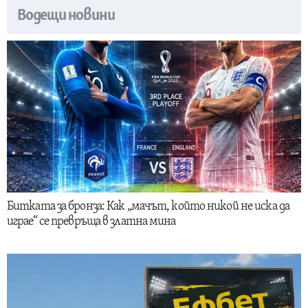
Водещи новини
Битката за бронза: Как „мачът, който никой не иска да
играе“ се превръща в златна мина