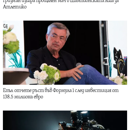
Гризман изигра прощален мач в Шампионската лига за
Атлетико
Епъл отчете ръст във Формула 1 след инвестиция от
138.5 милиона евро