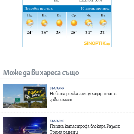
Може да ви хареса също
БЪЛГАРИЯ
Новата рамка срещу хазартната
зависимост
БЪЛГАРИЯ
Пътна катастрофа блокира Разлог:
Трима ранени