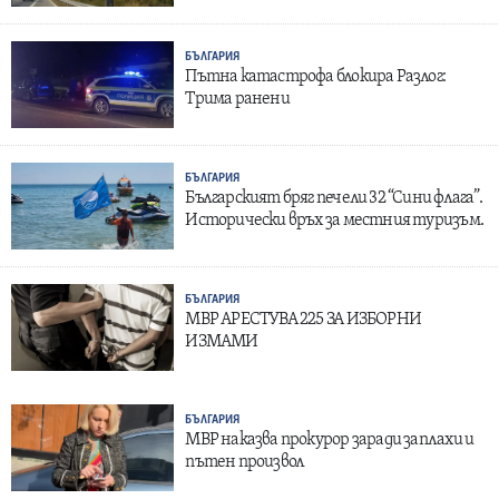
БЪЛГАРИЯ
Пътна катастрофа блокира Разлог:
Трима ранени
БЪЛГАРИЯ
Българският бряг печели 32 “Сини флага”.
Исторически връх за местния туризъм.
БЪЛГАРИЯ
МВР АРЕСТУВА 225 ЗА ИЗБОРНИ
ИЗМАМИ
БЪЛГАРИЯ
МВР наказва прокурор заради заплахи и
пътен произвол