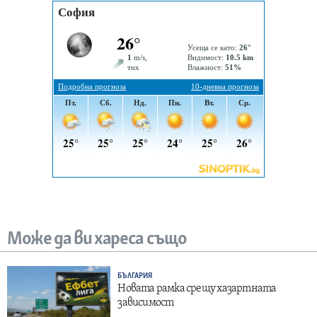
Може да ви хареса също
БЪЛГАРИЯ
Новата рамка срещу хазартната
зависимост