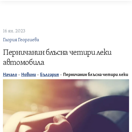
Skip
to
content
16 ян. 2023
Глория Георгиева
Перничанин блъсна четири леки
автомобила
Начало
–
Новини
–
България
–
Перничанин блъсна четири леки 