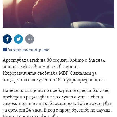
Вижте коментарите
Арестуваха мъж на 30 години, който е блъснал
четири леки автомобила в Перник.
Информацията съобщава МВР. Сигналът за
инцидента е получен на 15 януари през нощта.
Нанесени са щети по превозните средства. След
проведено разлседване по случая е установена
самоличността на извършителя. Той е арестуван
за срок от 24 часа. В ход е производство по случая.
Няма ранени или жертви.