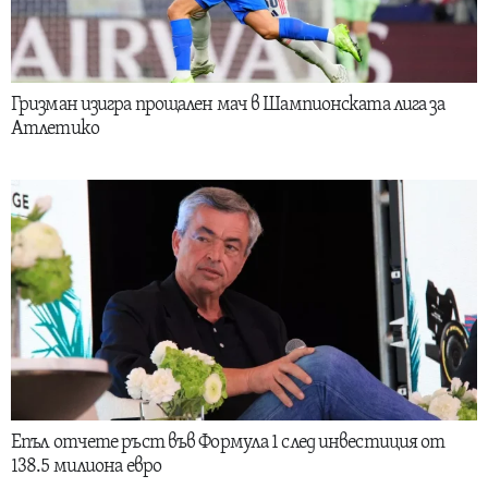
Гризман изигра прощален мач в Шампионската лига за
Атлетико
Епъл отчете ръст във Формула 1 след инвестиция от
138.5 милиона евро