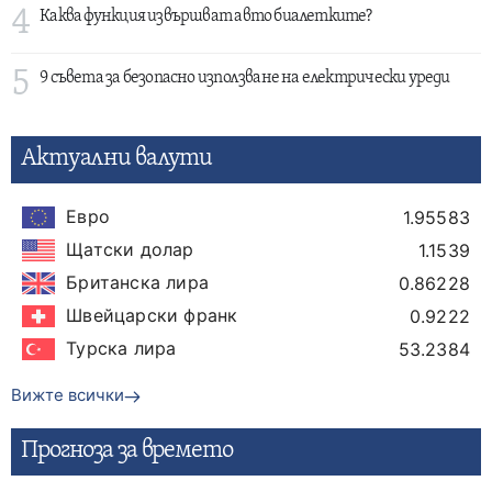
4
Каква функция извършват авто биалетките?
5
9 съвета за безопасно използване на електрически уреди
Актуални валути
Евро
1.95583
Щатски долар
1.1539
Британска лира
0.86228
Швейцарски франк
0.9222
Турска лира
53.2384
Вижте всички
Прогнозa за времето