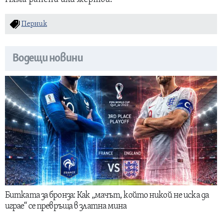
Перник
Водещи новини
Битката за бронза: Как „мачът, който никой не иска да
играе“ се превръща в златна мина