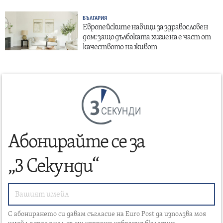
БЪЛГАРИЯ
Европейските навици за здравословен
дом: защо дълбоката хигиена е част от
качеството на живот
СЕКУНДИ
Абонирайте се за
„3 Секунди“
С абонирането си давам съгласие на Euro Post да използва моя