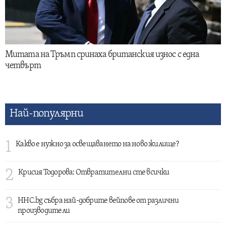
Митата на Тръмп сринаха британския износ с една
четвърт
Най-популярни
1
Какво е нужно за освещаването на ново жилище?
2
Крисия Тодорова: Отвратителни сте всички
3
HHC.bg събра най-добрите вейпове от различни
производители