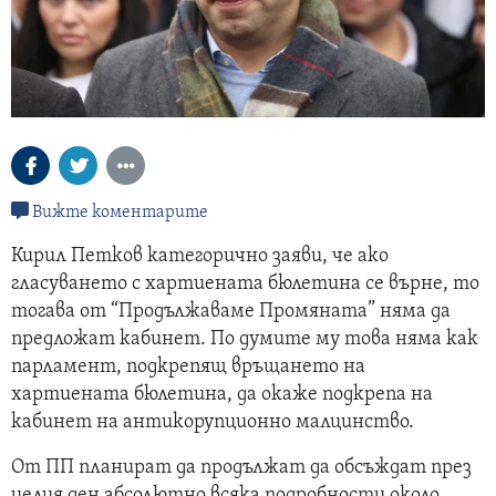
Вижте коментарите
Кирил Петков категорично заяви, че ако
гласуването с хартиената бюлетина се върне, то
тогава от “Продължаваме Промяната” няма да
предложат кабинет. По думите му това няма как
парламент, подкрепящ връщането на
хартиената бюлетина, да окаже подкрепа на
кабинет на антикорупционно малцинство.
От ПП планират да продължат да обсъждат през
целия ден абсолютно всяка подробности около