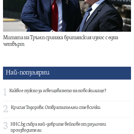
Митата на Тръмп сринаха британския износ с една
четвърт
Най-популярни
1
Какво е нужно за освещаването на ново жилище?
2
Крисия Тодорова: Отвратителни сте всички
3
HHC.bg събра най-добрите вейпове от различни
производители