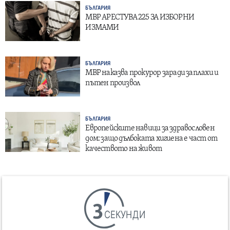
БЪЛГАРИЯ
МВР АРЕСТУВА 225 ЗА ИЗБОРНИ
ИЗМАМИ
БЪЛГАРИЯ
МВР наказва прокурор заради заплахи и
пътен произвол
БЪЛГАРИЯ
Европейските навици за здравословен
дом: защо дълбоката хигиена е част от
качеството на живот
СЕКУНДИ