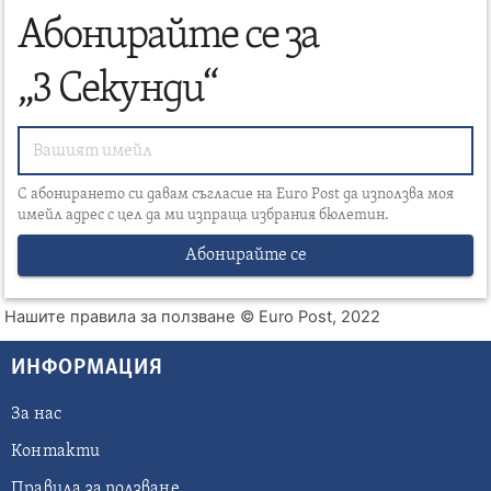
Абонирайте се за
„3 Секунди“
С абонирането си давам съгласие на Euro Post да използва моя
имейл адрес с цел да ми изпраща избрания бюлетин.
Абонирайте се
Нашите правила за ползване
© Euro Post, 2022
ИНФОРМАЦИЯ
За нас
Контакти
Правила за ползване