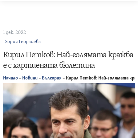
Skip
to
content
1 дек. 2022
Глория Георгиева
Кирил Петков: Най-голямата кражба
е с хартиената бюлетина
Начало
–
Новини
–
България
–
Кирил Петков: Най-голямата кра