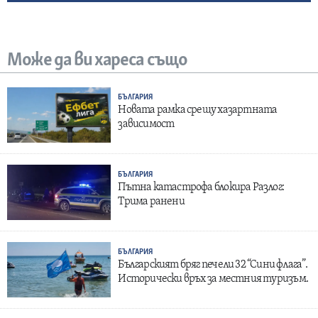
Може да ви хареса също
БЪЛГАРИЯ
Новата рамка срещу хазартната
зависимост
БЪЛГАРИЯ
Пътна катастрофа блокира Разлог:
Трима ранени
БЪЛГАРИЯ
Българският бряг печели 32 “Сини флага”.
Исторически връх за местния туризъм.