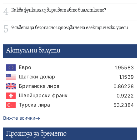
4
Каква функция извършват авто биалетките?
5
9 съвета за безопасно използване на електрически уреди
Актуални валути
Евро
1.95583
Щатски долар
1.1539
Британска лира
0.86228
Швейцарски франк
0.9222
Турска лира
53.2384
Вижте всички
Прогнозa за времето