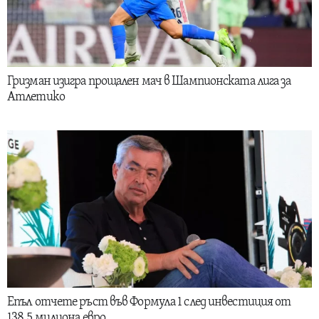
Гризман изигра прощален мач в Шампионската лига за
Атлетико
Епъл отчете ръст във Формула 1 след инвестиция от
138.5 милиона евро