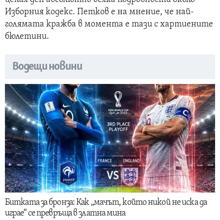
Изборния кодекс. Петков е на мнение, че най-
голямата кражба в момента е тази с хартиените
бюлетини.
Водещи новини
Битката за бронза: Как „мачът, който никой не иска да
играе“ се превръща в златна мина