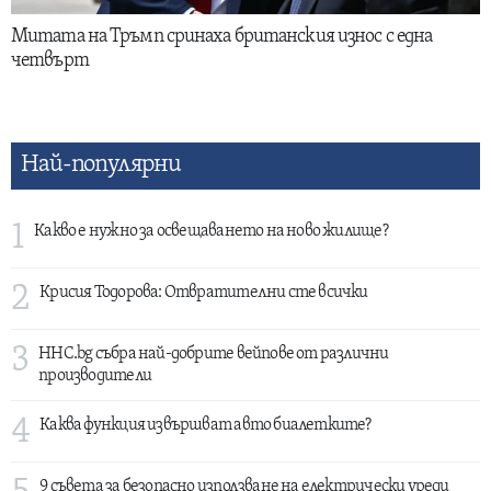
Митата на Тръмп сринаха британския износ с една
четвърт
Най-популярни
1
Какво е нужно за освещаването на ново жилище?
2
Крисия Тодорова: Отвратителни сте всички
3
HHC.bg събра най-добрите вейпове от различни
производители
4
Каква функция извършват авто биалетките?
9 съвета за безопасно използване на електрически уреди