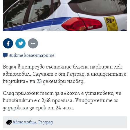
Вижте коментарите
Водач в нетрезво състояние блъсна паркиран лек
автомобил. Случаят е от Разград, а инцидентът е
възникнал на 23 декември наобяд.
След приложен тест за алкохол е установено, че
виновникът е с 2,68 промила. Униформените го
задържаха за срок от 24 часа.
Автомобил
,
Разград