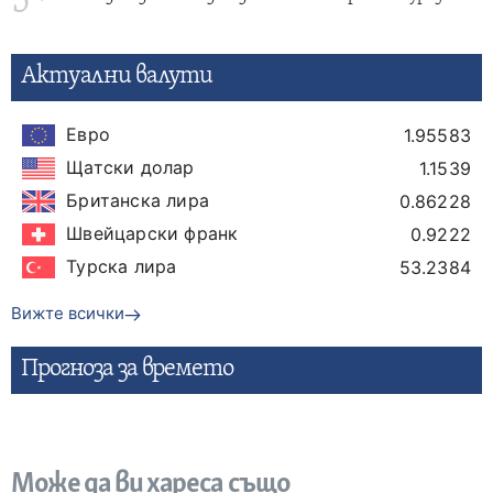
5
Актуални валути
Евро
1.95583
Щатски долар
1.1539
Британска лира
0.86228
Швейцарски франк
0.9222
Турска лира
53.2384
Вижте всички
Прогнозa за времето
Може да ви хареса също