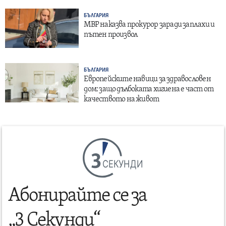
БЪЛГАРИЯ
МВР наказва прокурор заради заплахи и
пътен произвол
БЪЛГАРИЯ
Европейските навици за здравословен
дом: защо дълбоката хигиена е част от
качеството на живот
СЕКУНДИ
Абонирайте се за
„3 Секунди“