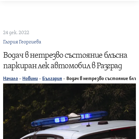
Skip
to
content
24 дек. 2022
Глория Георгиева
Водач в нетрезво състояние блъсна
паркиран лек автомобил в Разград
Начало
–
Новини
–
България
–
Водач в нетрезво състояние блъс