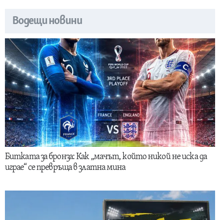
Водещи новини
Битката за бронза: Как „мачът, който никой не иска да
играе“ се превръща в златна мина