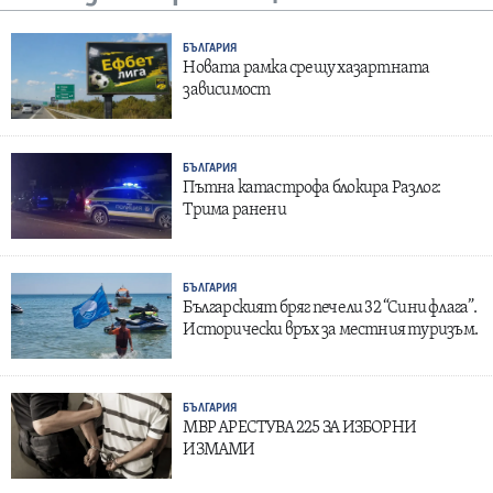
БЪЛГАРИЯ
Новата рамка срещу хазартната
зависимост
БЪЛГАРИЯ
Пътна катастрофа блокира Разлог:
Трима ранени
БЪЛГАРИЯ
Българският бряг печели 32 “Сини флага”.
Исторически връх за местния туризъм.
БЪЛГАРИЯ
МВР АРЕСТУВА 225 ЗА ИЗБОРНИ
ИЗМАМИ