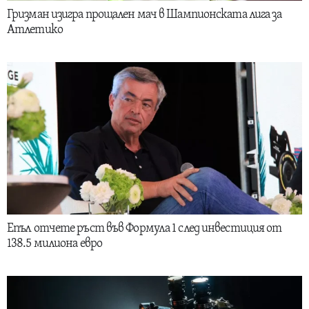
Гризман изигра прощален мач в Шампионската лига за
Атлетико
Епъл отчете ръст във Формула 1 след инвестиция от
138.5 милиона евро