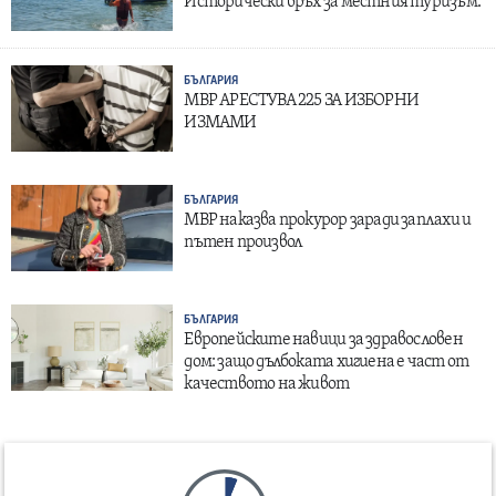
Исторически връх за местния туризъм.
БЪЛГАРИЯ
МВР АРЕСТУВА 225 ЗА ИЗБОРНИ
ИЗМАМИ
БЪЛГАРИЯ
МВР наказва прокурор заради заплахи и
пътен произвол
БЪЛГАРИЯ
Европейските навици за здравословен
дом: защо дълбоката хигиена е част от
качеството на живот