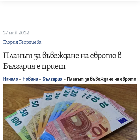
Skip
to
content
27 май 2022
Глория Георгиева
Планът за въвеждане на еврото в
България е приет
Начало
–
Новини
–
България
–
Планът за въвеждане на еврото в