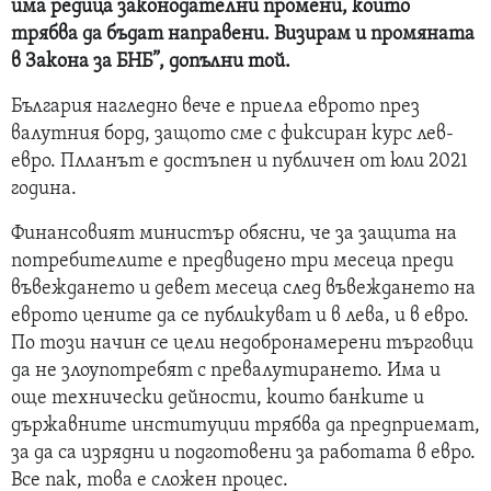
има редица законодателни промени, които
трябва да бъдат направени. Визирам и промяната
в Закона за БНБ”, допълни той.
България нагледно вече е приела еврото през
валутния борд, защото сме с фиксиран курс лев-
евро. Плланът е достъпен и публичен от юли 2021
година.
Финансовият министър обясни, че за защита на
потребителите е предвидено три месеца преди
въвеждането и девет месеца след въвеждането на
еврото цените да се публикуват и в лева, и в евро.
По този начин се цели недобронамерени търговци
да не злоупотребят с превалутирането. Има и
още технически дейности, които банките и
държавните институции трябва да предприемат,
за да са изрядни и подготовени за работата в евро.
Все пак, това е сложен процес.