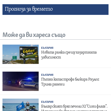
Прогнозa за времето
Може да ви хареса също
БЪЛГАРИЯ
Новата рамка срещу хазартната
зависимост
БЪЛГАРИЯ
Пътна катастрофа блокира Разлог:
Трима ранени
БЪЛГАРИЯ
Българският бряг печели 32 “Сини флага”.