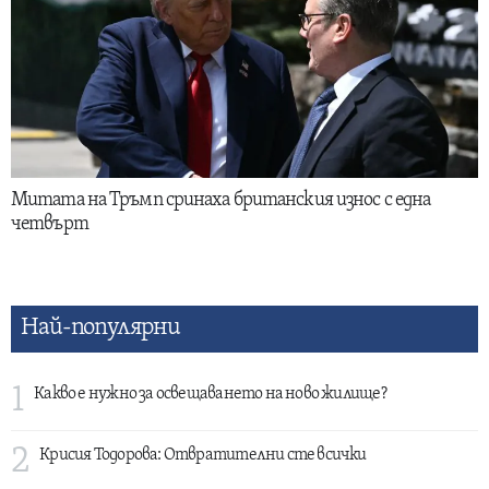
Митата на Тръмп сринаха британския износ с една
четвърт
Най-популярни
1
Какво е нужно за освещаването на ново жилище?
2
Крисия Тодорова: Отвратителни сте всички