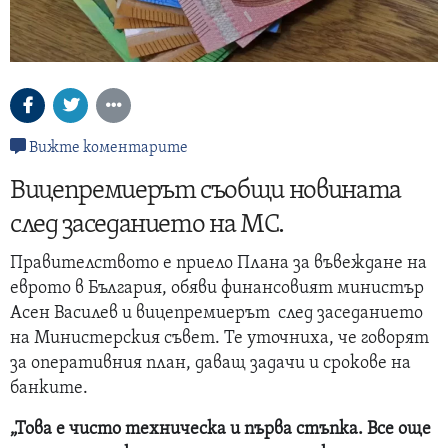
Вижте коментарите
Вицепремиерът съобщи новината
след заседанието на МС.
Правителството е приело Плана за въвеждане на
еврото в България, обяви финансовият министър
Асен Василев и вицепремиерът след заседанието
на Министерския съвет. Те уточниха, че говорят
за оперативния план, даващ задачи и срокове на
банките.
„Това е чисто техническа и първа стъпка. Все още