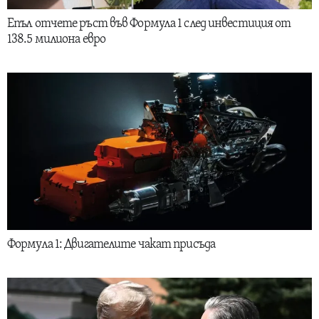
Епъл отчете ръст във Формула 1 след инвестиция от
138.5 милиона евро
Формула 1: Двигателите чакат присъда