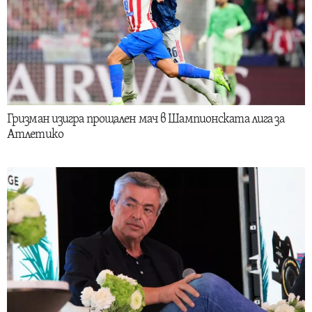
Гризман изигра прощален мач в Шампионската лига за
Атлетико