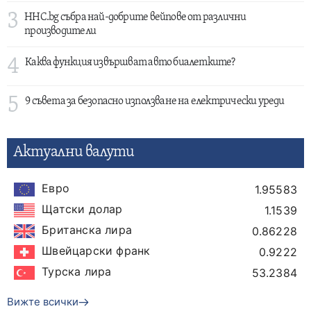
3
HHC.bg събра най-добрите вейпове от различни
производители
4
Каква функция извършват авто биалетките?
5
9 съвета за безопасно използване на електрически уреди
Актуални валути
Евро
1.95583
Щатски долар
1.1539
Британска лира
0.86228
Швейцарски франк
0.9222
Турска лира
53.2384
Вижте всички