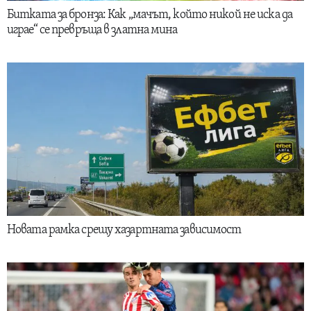
Битката за бронза: Как „мачът, който никой не иска да
играе“ се превръща в златна мина
Новата рамка срещу хазартната зависимост