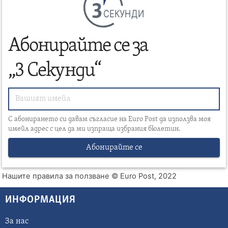
СЕКУНДИ
Абонирайте се за
„3 Секунди“
С абонирането си давам съгласие на Euro Post да използва моя
имейл адрес с цел да ми изпраща избрания бюлетин.
Абонирайте се
Нашите правила за ползване
© Euro Post, 2022
ИНФОРМАЦИЯ
За нас