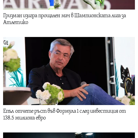
Гризман изигра прощален мач в Шампионската лига за
Атлетико
Епъл отчете ръст във Формула 1 след инвестиция от
138.5 милиона евро