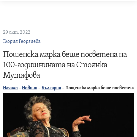
Skip
to
content
29 окт. 2022
Глория Георгиева
Пощенска марка беше посветена на
100-годишнината на Стоянка
Мутафова
Начало
–
Новини
–
България
–
Пощенска марка беше посветена 