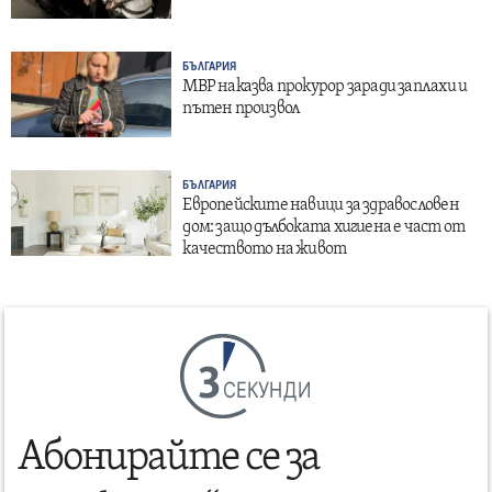
БЪЛГАРИЯ
МВР наказва прокурор заради заплахи и
пътен произвол
БЪЛГАРИЯ
Европейските навици за здравословен
дом: защо дълбоката хигиена е част от
качеството на живот
СЕКУНДИ
Абонирайте се за