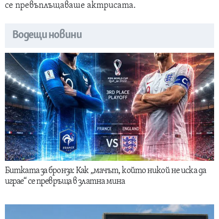
се превъплъщаваше актрисата.
Водещи новини
Битката за бронза: Как „мачът, който никой не иска да
играе“ се превръща в златна мина