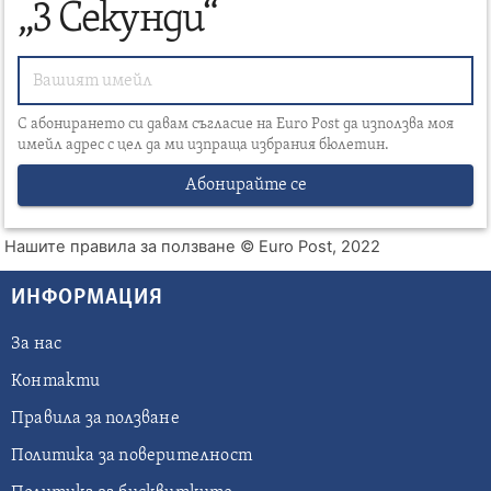
„3 Секунди“
С абонирането си давам съгласие на Euro Post да използва моя
имейл адрес с цел да ми изпраща избрания бюлетин.
Абонирайте се
Нашите правила за ползване
© Euro Post, 2022
ИНФОРМАЦИЯ
За нас
Контакти
Правила за ползване
Политика за поверителност