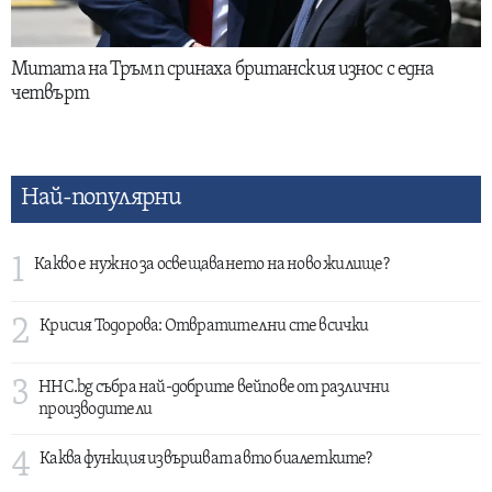
Митата на Тръмп сринаха британския износ с една
четвърт
Най-популярни
1
Какво е нужно за освещаването на ново жилище?
2
Крисия Тодорова: Отвратителни сте всички
3
HHC.bg събра най-добрите вейпове от различни
производители
4
Каква функция извършват авто биалетките?