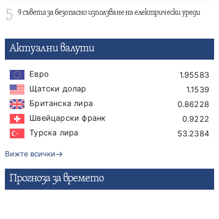
5
9 съвета за безопасно използване на електрически уреди
Актуални валути
Евро
1.95583
Щатски долар
1.1539
Британска лира
0.86228
Швейцарски франк
0.9222
Турска лира
53.2384
Вижте всички
Прогнозa за времето