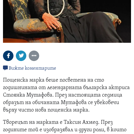
Вижте коментарите
Пощенска марка беше посветена на сто
годишнината от легендарната българска актриса
Стоянка Мутафова. През настоящата седмица
образът на обичаната Мутафова се увековечи
върху чисто нова пощенска марка.
Творецът на марката е Таксин Ахмед. През
годините той е изобразявал и други роли, в които