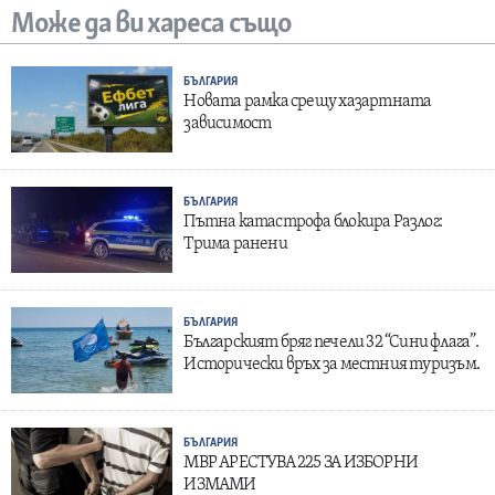
Може да ви хареса също
БЪЛГАРИЯ
Новата рамка срещу хазартната
зависимост
БЪЛГАРИЯ
Пътна катастрофа блокира Разлог:
Трима ранени
БЪЛГАРИЯ
Българският бряг печели 32 “Сини флага”.
Исторически връх за местния туризъм.
БЪЛГАРИЯ
МВР АРЕСТУВА 225 ЗА ИЗБОРНИ
ИЗМАМИ