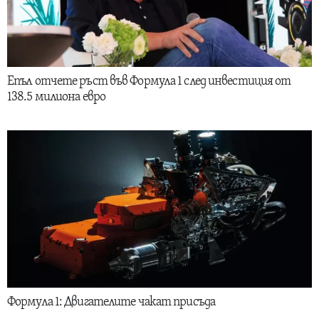
Епъл отчете ръст във Формула 1 след инвестиция от
138.5 милиона евро
Формула 1: Двигателите чакат присъда