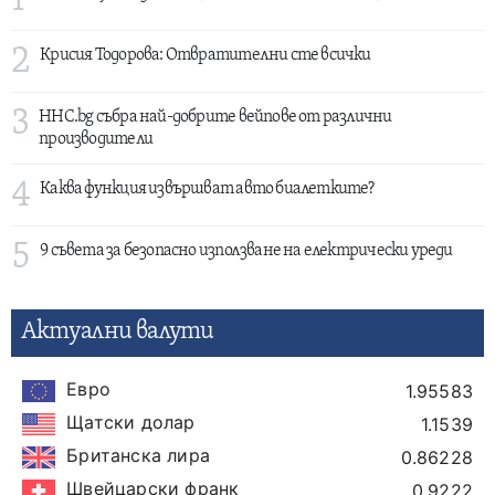
1
2
Крисия Тодорова: Отвратителни сте всички
3
HHC.bg събра най-добрите вейпове от различни
производители
4
Каква функция извършват авто биалетките?
5
9 съвета за безопасно използване на електрически уреди
Актуални валути
Евро
1.95583
Щатски долар
1.1539
Британска лира
0.86228
Швейцарски франк
0.9222