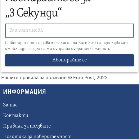
„3 Секунди“
С абонирането си давам съгласие на Euro Post да използва моя
имейл адрес с цел да ми изпраща избрания бюлетин.
Абонирайте се
Нашите правила за ползване
© Euro Post, 2022
ИНФОРМАЦИЯ
За нас
Контакти
Правила за ползване
Политика за поверителност