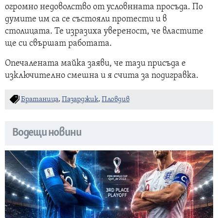
огромно недоволство от условнната просъда. По
думите им са се състояли протести и в
столицата. Те изразиха увереност, че властите
ще си свършат работата.
Опечалената майка заяви, че тази присъда е
изключително смешна и я счита за подигравка.
Братаница
,
Пазарджик
,
Пловдив
Водещи новини