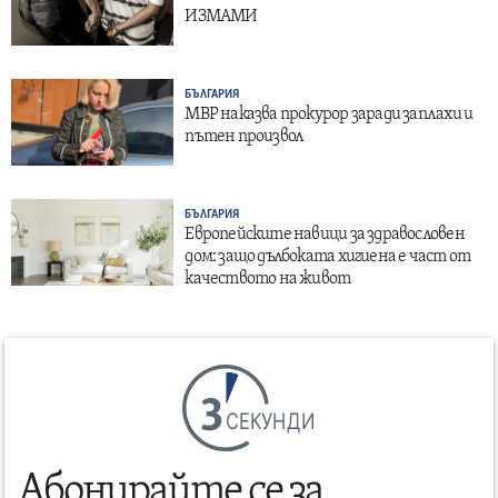
ИЗМАМИ
БЪЛГАРИЯ
МВР наказва прокурор заради заплахи и
пътен произвол
БЪЛГАРИЯ
Европейските навици за здравословен
дом: защо дълбоката хигиена е част от
качеството на живот
СЕКУНДИ
Абонирайте се за