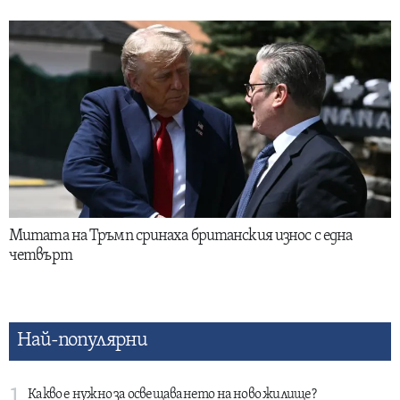
Митата на Тръмп сринаха британския износ с една
четвърт
Най-популярни
Какво е нужно за освещаването на ново жилище?