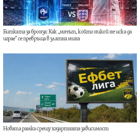
Битката за бронза: Как „мачът, който никой не иска да
играе“ се превръща в златна мина
Новата рамка срещу хазартната зависимост