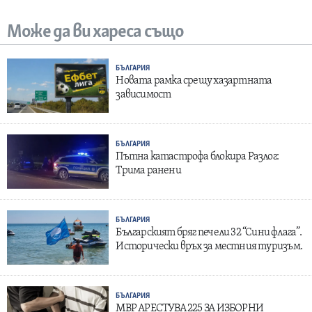
Може да ви хареса също
БЪЛГАРИЯ
Новата рамка срещу хазартната
зависимост
БЪЛГАРИЯ
Пътна катастрофа блокира Разлог:
Трима ранени
БЪЛГАРИЯ
Българският бряг печели 32 “Сини флага”.
Исторически връх за местния туризъм.
БЪЛГАРИЯ
МВР АРЕСТУВА 225 ЗА ИЗБОРНИ