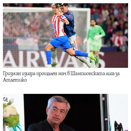
Гризман изигра прощален мач в Шампионската лига за
Атлетико