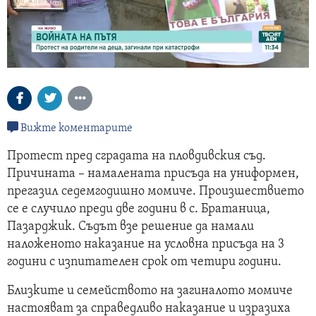
Вижте коментарите
Протест пред сградата на пловдивския съд.
Причината – намалената присъда на униформен,
прегазил седемгодишно момиче. Произшествието
се е случило преди две години в с. Братаница,
Пазарджик. Съдът взе решение да намали
наложеното наказание на условна присъда на 3
години с изпитателен срок от четири години.
Близките и семейството на загиналото момиче
настояват за справедливо наказание и изразиха