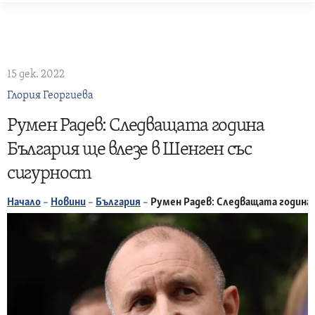
Skip
to
content
15 дек. 2022
Глория Георгиева
Румен Радев: Следващата година
България ще влезе в Шенген със
сигурност
Начало
–
Новини
–
България
–
Румен Радев: Следващата година 