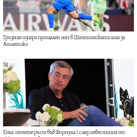
Гризман изигра прощален мач в Шампионската лига за
Атлетико
Епъл отчете ръст във Формула 1 след инвестиция от