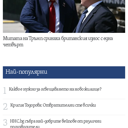
Митата на Тръмп сринаха британския износ с една
четвърт
Най-популярни
1
Какво е нужно за освещаването на ново жилище?
2
Крисия Тодорова: Отвратителни сте всички
3
HHC.bg събра най-добрите вейпове от различни
производители