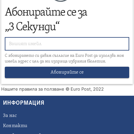
Абонирайте се за
„3 Секунди“
С абонирането си давам съгласие на Euro Post да използва моя
имейл адрес с цел да ми изпраща избрания бюлетин.
Абонирайте се
Нашите правила за ползване
© Euro Post, 2022
ИНФОРМАЦИЯ
За нас
Контакти