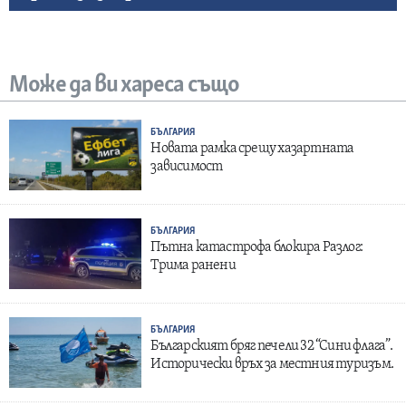
Може да ви хареса също
БЪЛГАРИЯ
Новата рамка срещу хазартната
зависимост
БЪЛГАРИЯ
Пътна катастрофа блокира Разлог:
Трима ранени
БЪЛГАРИЯ
Българският бряг печели 32 “Сини флага”.
Исторически връх за местния туризъм.