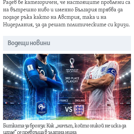
Радев бе категоричен, че настоящите проблеми са
на вътрешно ниво и именно България трябва да
подаде ръка както на Австрия, така и на
Нидерлания, за да решат политическите си кризи.
Водещи новини
Битката за бронза: Как „мачът, който никой не иска да
играе“ се превръща в златна мина