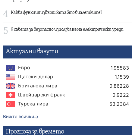
4
Каква функция извършват авто биалетките?
5
9 съвета за безопасно използване на електрически уреди
Актуални валути
Евро
1.95583
Щатски долар
1.1539
Британска лира
0.86228
Швейцарски франк
0.9222
Турска лира
53.2384
Вижте всички
Прогнозa за времето