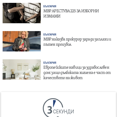
БЪЛГАРИЯ
МВР АРЕСТУВА 225 ЗА ИЗБОРНИ
ИЗМАМИ
БЪЛГАРИЯ
МВР наказва прокурор заради заплахи и
пътен произвол
БЪЛГАРИЯ
Европейските навици за здравословен
дом: защо дълбоката хигиена е част от
качеството на живот
СЕКУНДИ