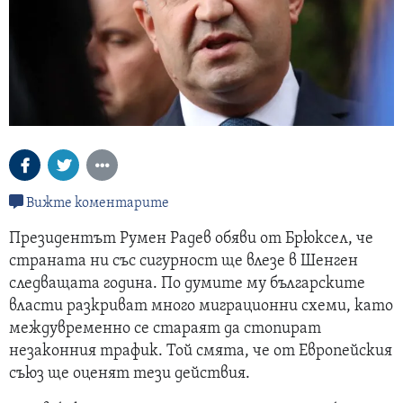
Вижте коментарите
Президентът Румен Радев обяви от Брюксел, че
страната ни със сигурност ще влезе в Шенген
следващата година. По думите му българските
власти разкриват много миграционни схеми, като
междувременно се стараят да стопират
незаконния трафик. Той смята, че от Европейския
съюз ще оценят тези действия.