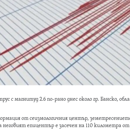
ус с магнитуд 2.6 по-рано днес около гр. Банско, обл
ормация от сеизмологичния център, земетресениет
, а неговият епицентър е засечен на 110 километра от