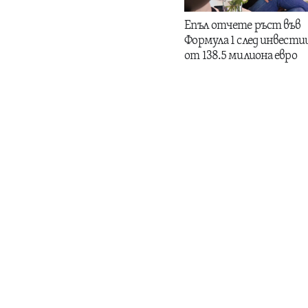
Епъл отчете ръст във
Формула 1 след инвести
от 138.5 милиона евро