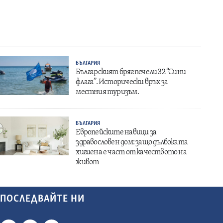
БЪЛГАРИЯ
Българският бряг печели 32 “Сини
флага”. Исторически връх за
местния туризъм.
БЪЛГАРИЯ
Европейските навици за
здравословен дом: защо дълбоката
хигиена е част от качеството на
живот
ПОСЛЕДВАЙТЕ НИ