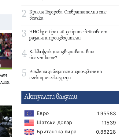
2
Крисия Тодорова: Отвратителни сте
всички
3
HHC.bg събра най-добрите вейпове от
различни производители
4
Каква функция извършват авто
биалетките?
5
9 съвета за безопасно използване на
лен
електрически уреди
лига
Актуални валути
Евро
1.95583
Щатски долар
1.1539
Британска лира
0.86228