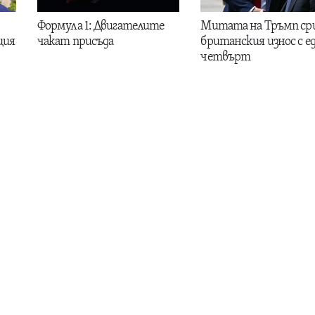
Формула 1: Двигателите
Митата на Тръмп ср
ция
чакат присъда
британския износ с е
четвърт