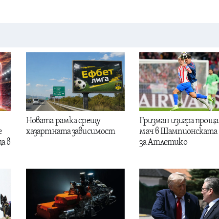
Новата рамка срещу
Гризман изигра проща
е
хазартната зависимост
мач в Шампионската 
а в
за Атлетико