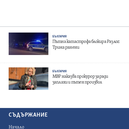
БЪЛГАРИЯ
Пътна катастрофа блокира Разлог:
Трима ранени
БЪЛГАРИЯ
МВР наказва прокурор заради
заплахи и пътен произвол
СЪДЪРЖАНИЕ
Начало