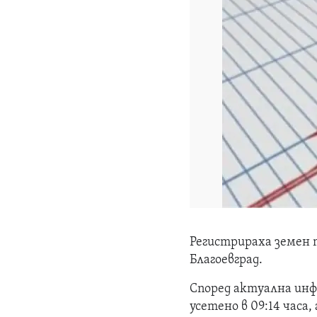
Регистрираха земен тр
Благоевград.
Според актуална инф
усетено в 09:14 часа