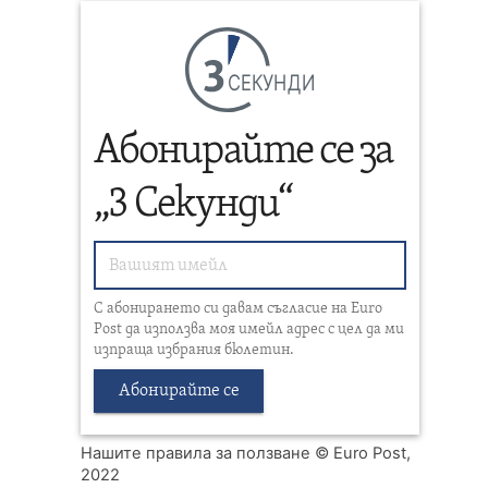
СЕКУНДИ
Абонирайте се за
„3 Секунди“
С абонирането си давам съгласие на Euro
Post да използва моя имейл адрес с цел да ми
изпраща избрания бюлетин.
Абонирайте се
Нашите правила за ползване
© Euro Post,
2022