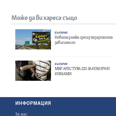
Може да ви хареса също
БЪЛГАРИЯ
Новата рамка срещу хазартната
зависимост
БЪЛГАРИЯ
МВР АРЕСТУВА 225 ЗА ИЗБОРНИ
ИЗМАМИ
ИНФОРМАЦИЯ
За нас