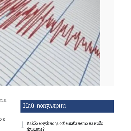
аст
Най-популярни
о е
1
Какво е нужно за освещаването на ново
жилище?