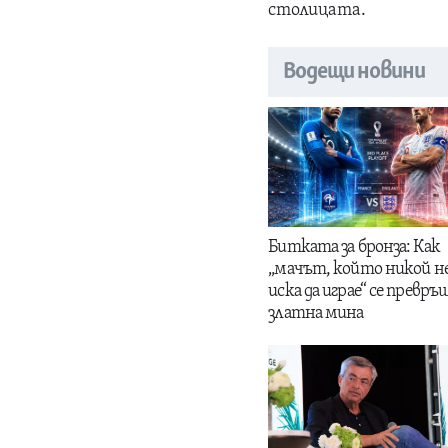
столицата.
Водещи новини
Битката за бронза: Как
„мачът, който никой н
иска да играе“ се превръщ
златна мина