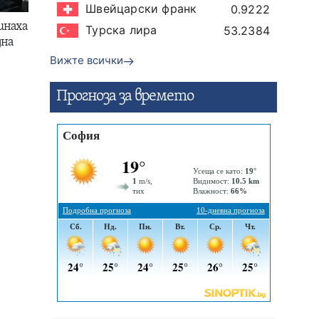
Швейцарски франк
0.9222
инаха
Турска лира
53.2384
дна
Вижте всички
Прогнозa за времето