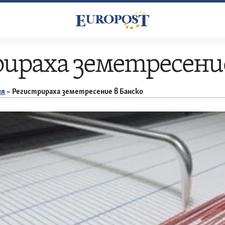
ираха земетресение
ия
–
Регистрираха земетресение в Банско