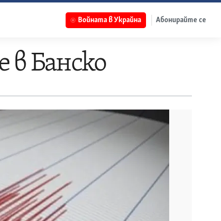
Войната в Украйна
Абонирайте се
 в Банско