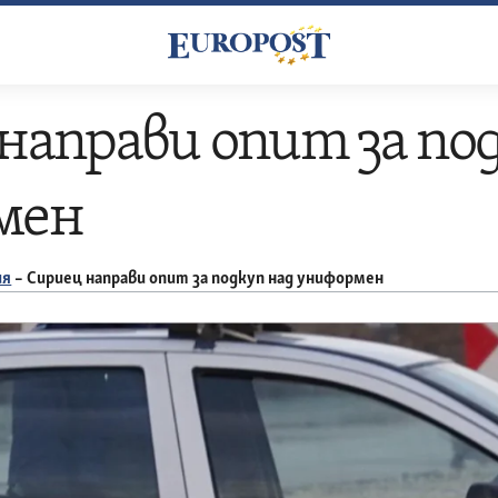
направи опит за по
мен
ия
–
Сириец направи опит за подкуп над униформен