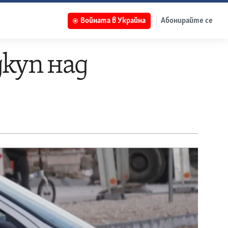
Войната в Украйна
Абонирайте се
дкуп над