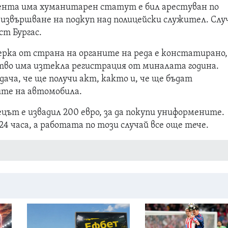
ента има хуманитарен статут е бил арестуван по
а извършване на подкуп над полицейски служител. Сл
аст Бургас.
ерка от страна на органите на реда е констатирано,
тво има изтекла регистрация от миналата година.
дача, че ще получи акт, както и, че ще бъдат
ите на автомобила.
цът е извадил 200 евро, за да покупи униформените.
24 часа, а работата по този случай все още тече.