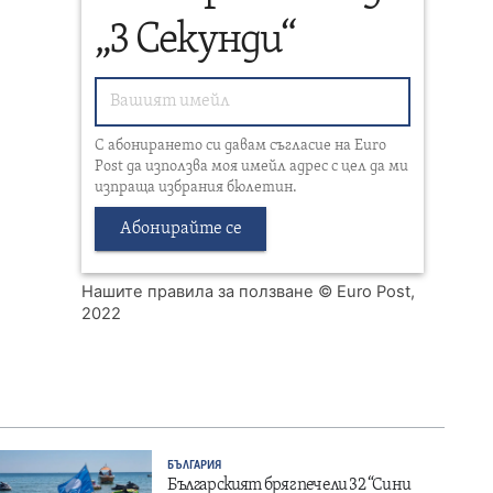
„3 Секунди“
С абонирането си давам съгласие на Euro
Post да използва моя имейл адрес с цел да ми
изпраща избрания бюлетин.
Абонирайте се
Нашите правила за ползване
© Euro Post,
2022
БЪЛГАРИЯ
Българският бряг печели 32 “Сини