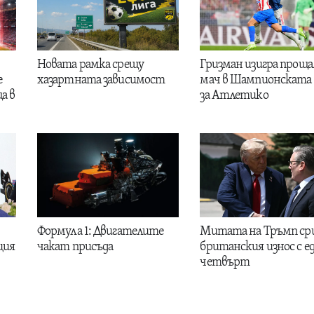
Новата рамка срещу
Гризман изигра проща
е
хазартната зависимост
мач в Шампионската 
а в
за Атлетико
Формула 1: Двигателите
Митата на Тръмп ср
ция
чакат присъда
британския износ с е
четвърт