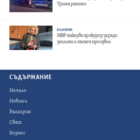
Трима ранени
БЪЛГАРИЯ
МВР наказва прокурор заради
заплахи и пътен произвол
СЪДЪРЖАНИЕ
Начало
Новини
България
Свят
Бизнес