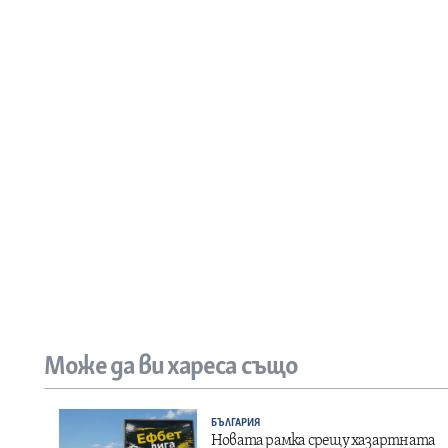
Може да ви хареса също
БЪЛГАРИЯ
Новата рамка срещу хазартната