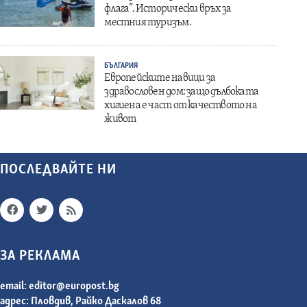
флага”. Исторически връх за
местния туризъм.
БЪЛГАРИЯ
Европейските навици за
здравословен дом: защо дълбоката
хигиена е част от качеството на
живот
ПОСЛЕДВАЙТЕ НИ
ЗА РЕКЛАМА
email:
editor@europost.bg
адрес: Пловдив, Райко Даскалов 68