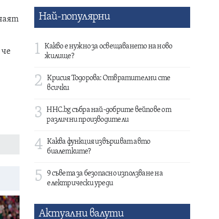
Най-популярни
учаят
1
Какво е нужно за освещаването на ново
 че
жилище?
2
Крисия Тодорова: Отвратителни сте
всички
3
HHC.bg събра най-добрите вейпове от
различни производители
4
Каква функция извършват авто
биалетките?
5
9 съвета за безопасно използване на
електрически уреди
Актуални валути