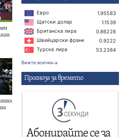
Евро
1.95583
Щатски долар
1.1539
лен
Британска лира
0.86228
лига
Швейцарски франк
0.9222
Турска лира
53.2384
Вижте всички
Прогнозa за времето
инаха
дна
СЕКУНДИ
Абонирайте се за