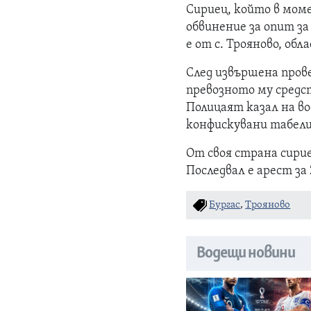
Сириец, който в мом
обвинение за опит з
е от с. Трояново, обл
След извършена пров
превозното му средс
Полицаят казал на во
конфискувани табел
От своя страна сирие
Последвал е арест за 
Бургас
,
Трояново
Водещи новини