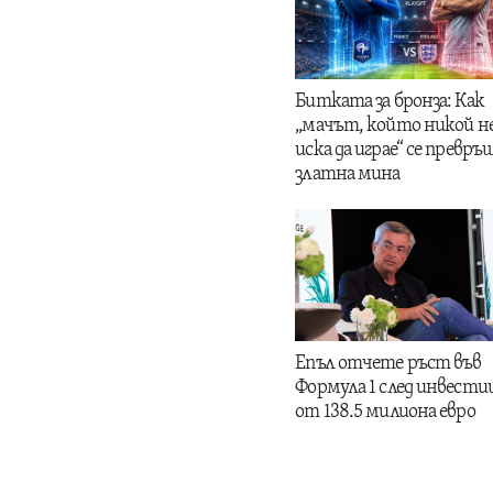
Битката за бронза: Как
„мачът, който никой н
иска да играе“ се превръщ
златна мина
Епъл отчете ръст във
Формула 1 след инвести
от 138.5 милиона евро