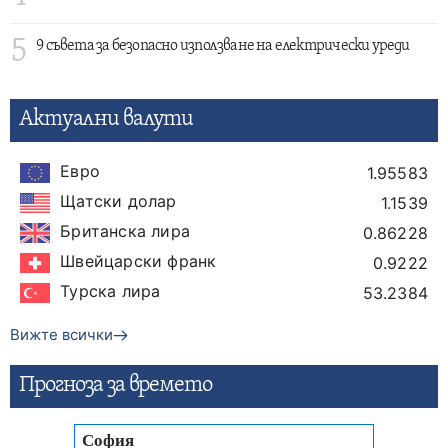
5
9 съвета за безопасно използване на електрически уреди
Актуални валути
Евро
1.95583
Щатски долар
1.1539
Британска лира
0.86228
Швейцарски франк
0.9222
Турска лира
53.2384
Вижте всички
Прогнозa за времето