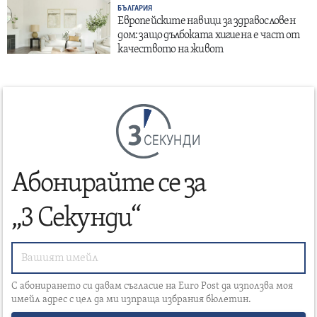
БЪЛГАРИЯ
Европейските навици за здравословен
дом: защо дълбоката хигиена е част от
качеството на живот
СЕКУНДИ
Абонирайте се за
„3 Секунди“
С абонирането си давам съгласие на Euro Post да използва моя
имейл адрес с цел да ми изпраща избрания бюлетин.