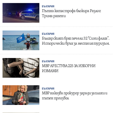
БЪЛГАРИЯ
Пътна катастрофа блокира Разлог:
Трима ранени
БЪЛГАРИЯ
Българският бряг печели 32 “Сини флага”.
Исторически връх за местния туризъм.
БЪЛГАРИЯ
МВР АРЕСТУВА 225 ЗА ИЗБОРНИ
ИЗМАМИ
БЪЛГАРИЯ
МВР наказва прокурор заради заплахи и
пътен произвол