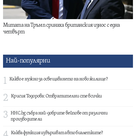
Митата на Тръмп сринаха британския износ с една
четвърт
Най-популярни
1
Какво е нужно за освещаването на ново жилище?
2
Крисия Тодорова: Отвратителни сте всички
3
HHC.bg събра най-добрите вейпове от различни
производители
4
Каква функция извършват авто биалетките?