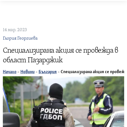
Skip
to
content
14 мар. 2023
Глория Георгиева
Специализирана акция се провежда в
област Пазарджик
Начало
–
Новини
–
България
–
Специализирана акция се провежд