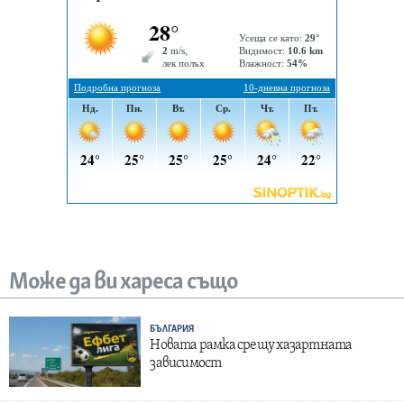
Може да ви хареса също
БЪЛГАРИЯ
Новата рамка срещу хазартната
зависимост