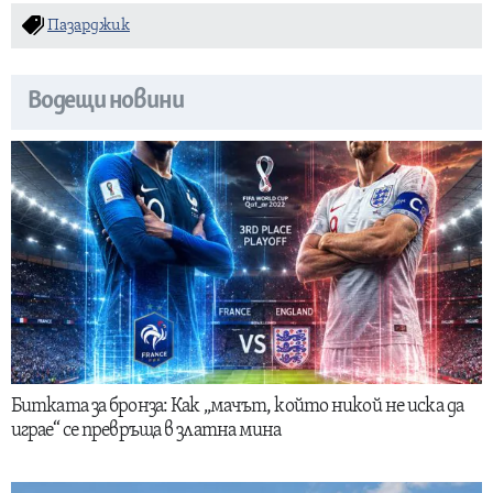
Пазарджик
Водещи новини
Битката за бронза: Как „мачът, който никой не иска да
играе“ се превръща в златна мина