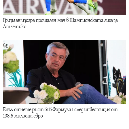
Гризман изигра прощален мач в Шампионската лига за
Атлетико
Епъл отчете ръст във Формула 1 след инвестиция от
138.5 милиона евро