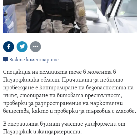
Вижте коментарите
Спецакция на полицията тече в момента в
Пазарджишка област. Причината за нейното
провеждане е контролиране на безопасността на
пътя, стопиране на битовата престъпност,
проверки за разпространение на наркотични
вещества, както и проверки за търговия с гласове.
В операцията взимат участие униформени от
Пазарджик и жандармеристи.