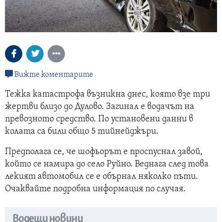
Вижте коментарите
Тежка катастрофа възникна днес, която взе три
жертви близо до Дулово. Загинал е водачът на
превозното средство. По установени данни в
колата са били общо 5 тийнейджъри.
Предполага се, че шофьорът е проспуснал завой,
който се намира до село Руйно. Веднага след това
лекият автомобил се е обърнал няколко пъти.
Очаквайте подробна информация по случая.
Водещи новини