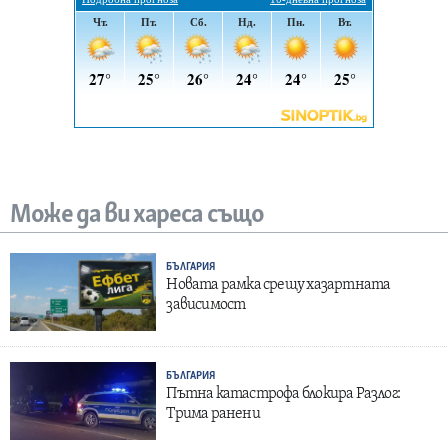
Може да ви хареса също
БЪЛГАРИЯ
Новата рамка срещу хазартната
зависимост
БЪЛГАРИЯ
Пътна катастрофа блокира Разлог:
Трима ранени