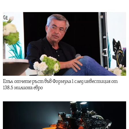
Епъл отчете ръст във Формула 1 след инвестиция от
138.5 милиона евро