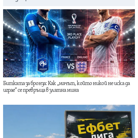
Битката за бронза: Как „мачът, който никой не иска да
играе“ се превръща в златна мина