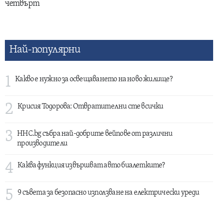
четвърт
Най-популярни
1
Какво е нужно за освещаването на ново жилище?
2
Крисия Тодорова: Отвратителни сте всички
3
HHC.bg събра най-добрите вейпове от различни
производители
4
Каква функция извършват авто биалетките?
5
9 съвета за безопасно използване на електрически уреди