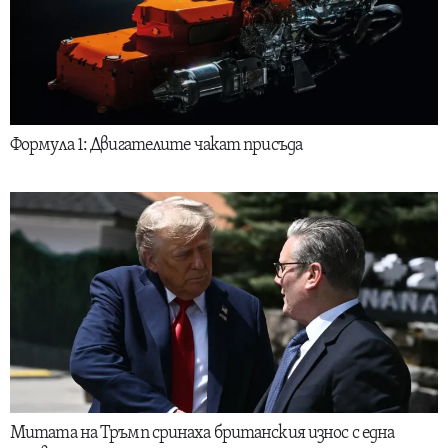
Формула 1: Двигателите чакат присъда
Митата на Тръмп сринаха британския износ с една