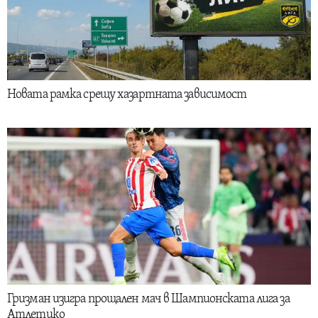
Новата рамка срещу хазартната зависимост
Гризман изигра прощален мач в Шампионската лига за
Атлетико