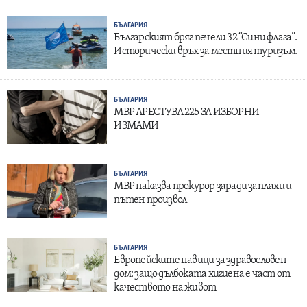
БЪЛГАРИЯ
Българският бряг печели 32 “Сини флага”.
Исторически връх за местния туризъм.
БЪЛГАРИЯ
МВР АРЕСТУВА 225 ЗА ИЗБОРНИ
ИЗМАМИ
БЪЛГАРИЯ
МВР наказва прокурор заради заплахи и
пътен произвол
БЪЛГАРИЯ
Европейските навици за здравословен
дом: защо дълбоката хигиена е част от
качеството на живот