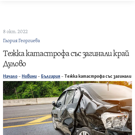
Skip
to
content
8 окт. 2022
Глория Георгиева
Tежка катастрофа със загинали край
Дулово
Начало
–
Новини
–
България
–
Tежка катастрофа със загинали к