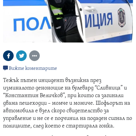
Вижте коментарите
Тежък пътен инцидент възникна през
изминалото денонощие на булевард “Сливница” и
“Константин Величков”, при които са загинали
двама пешеходци – момче и момиче. Шофьорът на
автомобила е взел скоро свидетелство за
управление и не се е подчинил на подаден сигнал по
полицаите, след което е стартирала гонка.