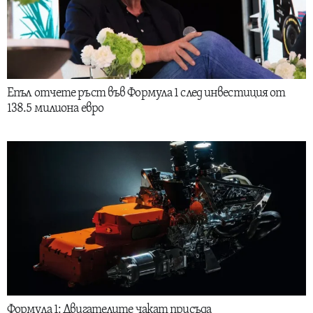
Епъл отчете ръст във Формула 1 след инвестиция от
138.5 милиона евро
Формула 1: Двигателите чакат присъда