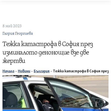
Skip
to
content
8 май 2023
Глория Георгиева
Tежка катастрофа в София през
изминалото денонощие взе две
жертви
Начало
–
Новини
–
България
–
Tежка катастрофа в София през 