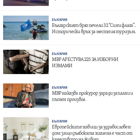
БЪЛГАРИЯ
Българският бряг печели 32 “Сини флага”.
Исторически връх за местния туризъм.
БЪЛГАРИЯ
МВР АРЕСТУВА 225 ЗА ИЗБОРНИ
ИЗМАМИ
БЪЛГАРИЯ
МВР наказва прокурор заради заплахи и
пътен произвол
БЪЛГАРИЯ
Европейските навици за здравословен
дом: защо дълбоката хигиена е част от
качеството на живот