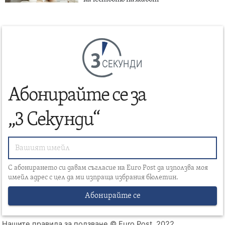
СЕКУНДИ
Абонирайте се за
„3 Секунди“
С абонирането си давам съгласие на Euro Post да използва моя
имейл адрес с цел да ми изпраща избрания бюлетин.
Абонирайте се
Нашите правила за ползване
© Euro Post, 2022