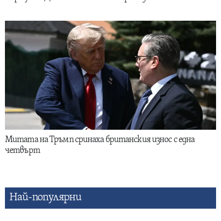
Митата на Тръмп сринаха британския износ с една
четвърт
Най-популярни