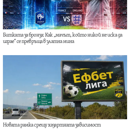
Битката за бронза: Как „мачът, който никой не иска да
играе“ се превръща в златна мина
Новата рамка срещу хазартната зависимост