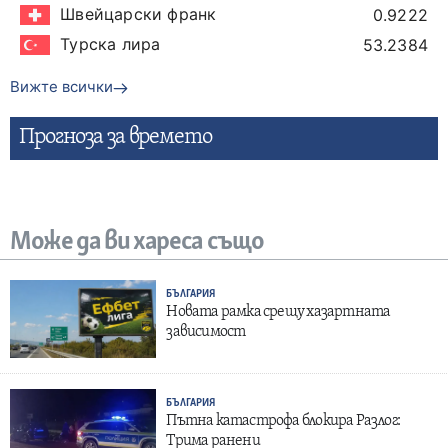
Швейцарски франк
0.9222
Турска лира
53.2384
Вижте всички
Прогнозa за времето
Може да ви хареса също
БЪЛГАРИЯ
Новата рамка срещу хазартната
зависимост
БЪЛГАРИЯ
Пътна катастрофа блокира Разлог:
Трима ранени