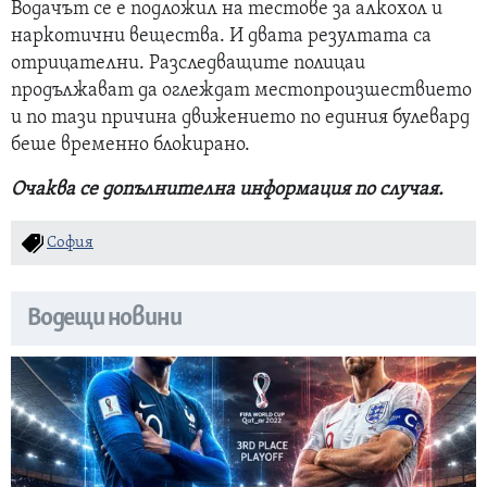
Водачът се е подложил на тестове за алкохол и
наркотични вещества. И двата резултата са
отрицателни. Разследващите полицаи
продължават да оглеждат местопроизшествието
и по тази причина движението по единия булевард
беше временно блокирано.
Очаква се допълнителна информация по случая.
София
Водещи новини