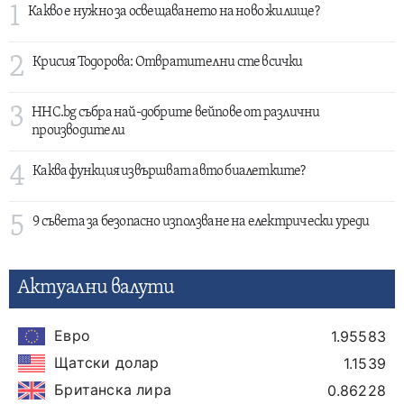
1
Какво е нужно за освещаването на ново жилище?
2
Крисия Тодорова: Отвратителни сте всички
3
HHC.bg събра най-добрите вейпове от различни
производители
4
Каква функция извършват авто биалетките?
5
9 съвета за безопасно използване на електрически уреди
Актуални валути
Евро
1.95583
Щатски долар
1.1539
Британска лира
0.86228