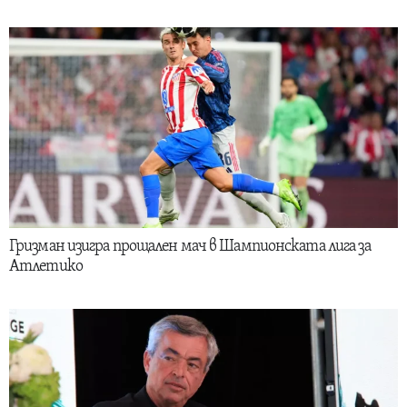
Гризман изигра прощален мач в Шампионската лига за
Атлетико