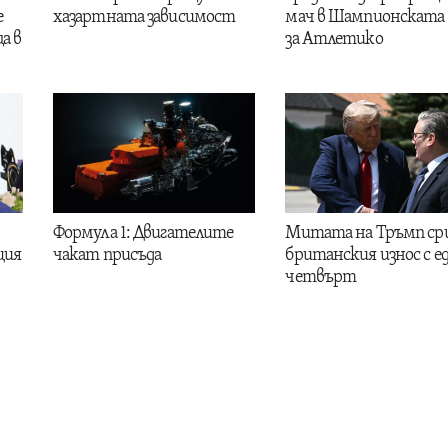
е
хазартната зависимост
мач в Шампионската 
а в
за Атлетико
Формула 1: Двигателите
Митата на Тръмп ср
ция
чакат присъда
британския износ с е
четвърт