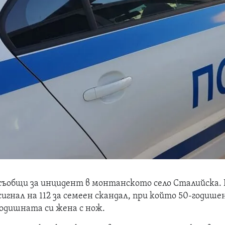
ъобщи за инцидент в монтанското село Сталийска. 
 сигнал на 112 за семеен скандал, при който 50-годише
одишната си жена с нож.