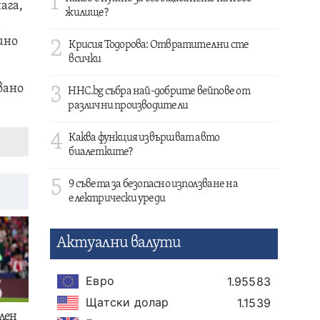
1
ага,
жилище?
а
шно
2
Крисия Тодорова: Отвратителни сте
всички
вано
3
HHC.bg събра най-добрите вейпове от
различни производители
4
Каква функция извършват авто
биалетките?
5
9 съвета за безопасно използване на
електрически уреди
Актуални валути
Евро
1.95583
Щатски долар
1.1539
лен