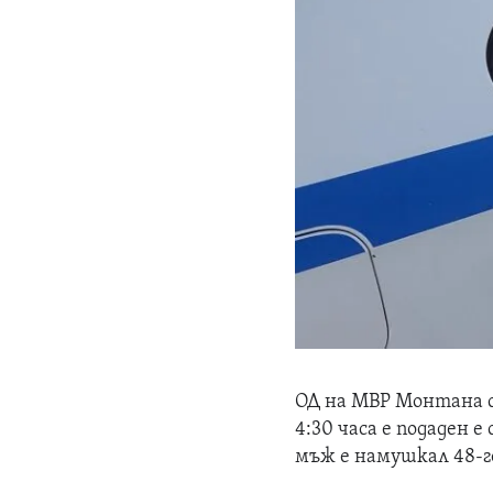
ОД на МВР Монтана с
4:30 часа е подаден е
мъж е намушкал 48-г