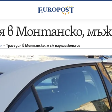
я в Монтанско, мъж
ия
–
Трагедия в Монтанско, мъж наръга жена си