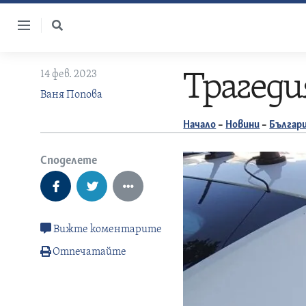
Skip
to
content
14 фев. 2023
Трагеди
Ваня Попова
Начало
–
Новини
–
Българ
Споделете
Вижте коментарите
Отпечатайте