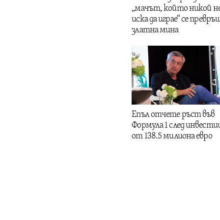
„мачът, който никой н
иска да играе“ се превръщ
златна мина
Епъл отчете ръст във
Формула 1 след инвести
от 138.5 милиона евро