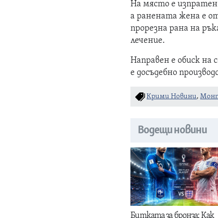
На място е изпратен
а ранената жена е о
прорезна рана на рък
лечение.
Направен е обиск на 
е досъдебно производ
Крими Новини
,
Мон
Водещи новини
Битката за бронза: Как