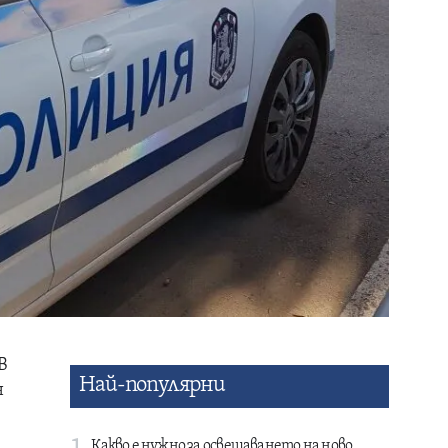
В
Най-популярни
н
Какво е нужно за освещаването на ново