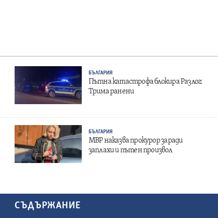
БЪЛГАРИЯ
Пътна катастрофа блокира Разлог:
Трима ранени
БЪЛГАРИЯ
МВР наказва прокурор заради
заплахи и пътен произвол
СЪДЪРЖАНИЕ