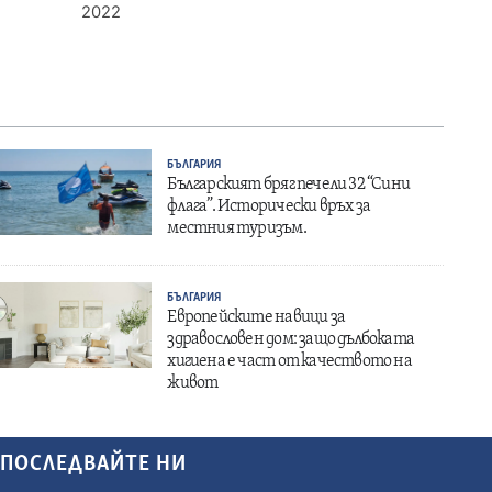
2022
БЪЛГАРИЯ
Българският бряг печели 32 “Сини
флага”. Исторически връх за
местния туризъм.
БЪЛГАРИЯ
Европейските навици за
здравословен дом: защо дълбоката
хигиена е част от качеството на
живот
ПОСЛЕДВАЙТЕ НИ