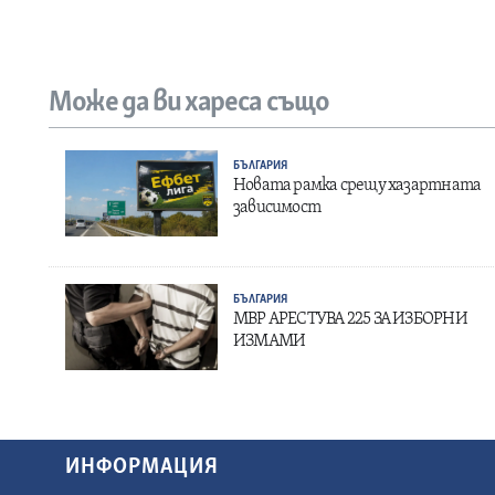
Може да ви хареса също
БЪЛГАРИЯ
Новата рамка срещу хазартната
зависимост
БЪЛГАРИЯ
МВР АРЕСТУВА 225 ЗА ИЗБОРНИ
ИЗМАМИ
ИНФОРМАЦИЯ