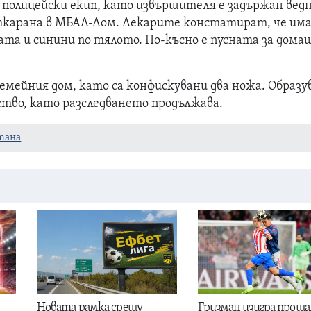
 полицейски екип, като извършителя е задържан ведн
ткарана в МБАЛ-Лом. Лекарите констатират, че им
ата и синини по тялото. По-късно е пусната за дома
семейния дом, като са конфискувани два ножа. Образу
ство, като разследването продължава.
тана
Новата рамка срещу
Гризман изигра проща