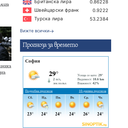
Британска лира
0.86228
лига
Швейцарски франк
0.9222
Турска лира
53.2384
Вижте всички
Прогнозa за времето
инаха
дна