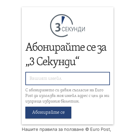
СЕКУНДИ
Абонирайте се за
„3 Секунди“
С абонирането си давам съгласие на Euro
Post да използва моя имейл адрес с цел да ми
изпраща избрания бюлетин.
Абонирайте се
Нашите правила за ползване
© Euro Post,