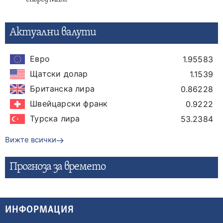
Актуални валути
Евро
1.95583
Щатски долар
1.1539
Британска лира
0.86228
Швейцарски франк
0.9222
Турска лира
53.2384
Вижте всички
Прогнозa за времето
ИНФОРМАЦИЯ