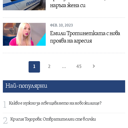
наръга жена си
ФЕВ. 10, 2023
Емили Тротинетката с нова
проява на агресия
Разделяне
1
2
…
45
на
публикациите
Най-популярни
на
страници
1
Какво е нужно за освещаването на ново жилище?
2
Крисия Тодорова: Отвратителни сте всички