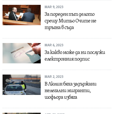
МАР. 9, 2023
За пореден път делото
срещу Митьо Очите не
тръгна в съда
МАР. 6, 2023
За какво може да ни послужи
електронния подпис
МАР. 2, 2023
В Люлин бяха задържани
нелегални мигранти,
шофьора избяга