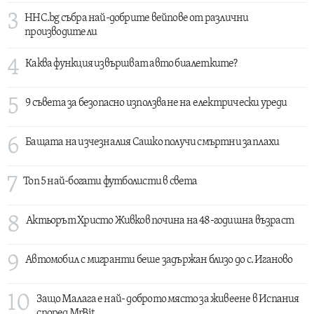
3
HHC.bg събра най-добрите вейпове от различни
производители
4
Каква функция извършват авто биалетките?
5
9 съвета за безопасно използване на електрически уреди
6
Бащата на изчезналия Сашко получи смъртни заплахи
7
Топ 5 най-богати футболисти в света
8
Актьорът Христо Живков почина на 48-годишна възраст
9
Автомобил с мигранти беше задържан близо до с. Иганово
10
Защо Малага е най- доброто място за живеене в Испания
според MrBit