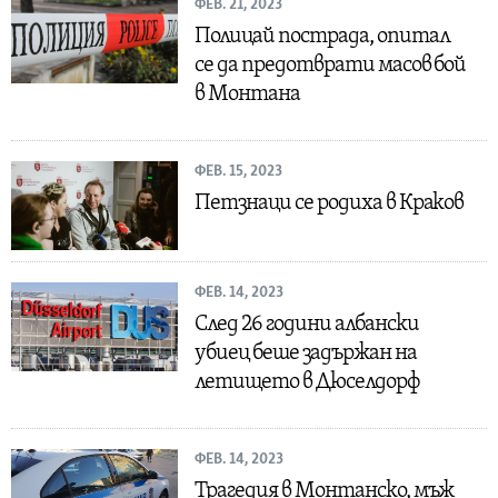
ФЕВ. 21, 2023
Полицай пострада, опитал
се да предотврати масов бой
в Монтана
ФЕВ. 15, 2023
Петзнаци се родиха в Краков
ФЕВ. 14, 2023
След 26 години албански
убиец беше задържан на
летището в Дюселдорф
ФЕВ. 14, 2023
Трагедия в Монтанско, мъж