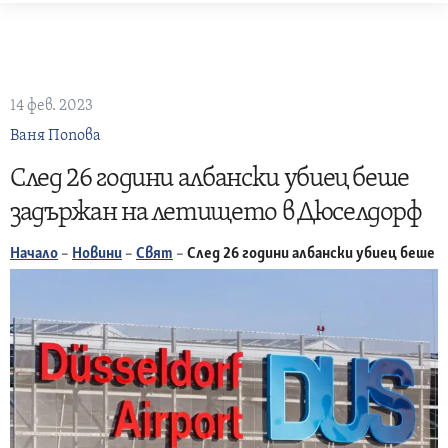
Skip
to
content
14 фев. 2023
Ваня Попова
След 26 години албански убиец беше
задържан на летището в Дюселдорф
Начало
–
Новини
–
Свят
–
След 26 години албански убиец беше