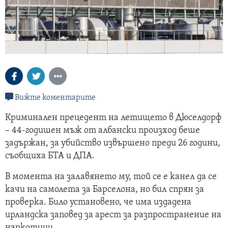
Вижте коментарите
Криминален прецедент на летището в Дюселдорф
– 44-годишен мъж от албански произход беше
задържан, за убийство извършено преди 26 години,
съобщиха БТА и ДПА.
В момента на залавянето му, той се е канел да се
качи на самолета за Барселона, но бил спрян за
проверка. Било установено, че има издадена
ирландска заповед за арест за разпространение на
наркотици.