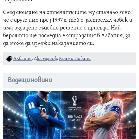
След снемане на отпечатъците му станало ясно,
че с друго име през 1997 г. той е застрелял човек и
има издадено съдебно решение с присъда. Най-
вероятно ще последна екстрадация в Албания, за
да може да излежи наказанието си.
Албания
,
Дюселдорф
,
Крими Новини
Водещи новини