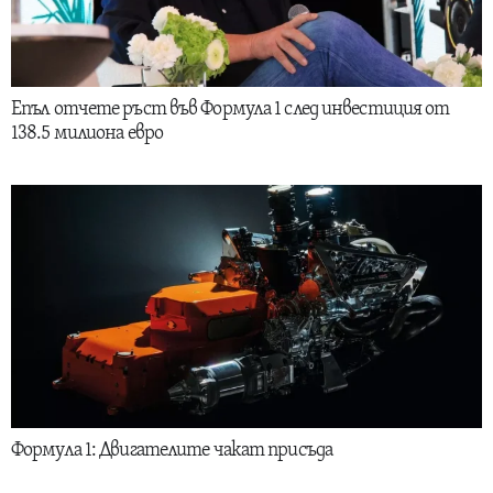
Епъл отчете ръст във Формула 1 след инвестиция от
138.5 милиона евро
Формула 1: Двигателите чакат присъда