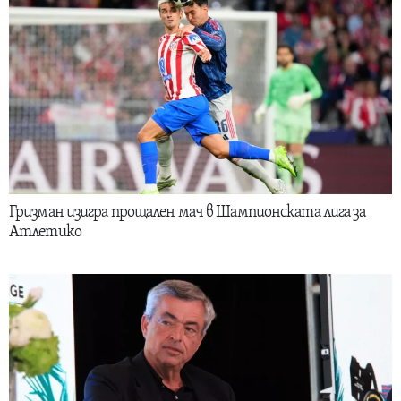
Гризман изигра прощален мач в Шампионската лига за
Атлетико