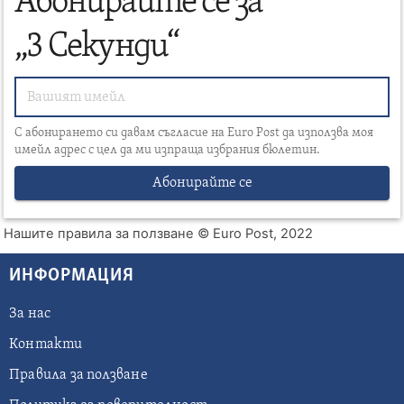
Абонирайте се за
„3 Секунди“
С абонирането си давам съгласие на Euro Post да използва моя
имейл адрес с цел да ми изпраща избрания бюлетин.
Абонирайте се
Нашите правила за ползване
© Euro Post, 2022
ИНФОРМАЦИЯ
За нас
Контакти
Правила за ползване