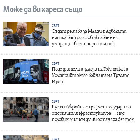
Може да ви хареса също
СВЯТ
Съдът решава за Младич: Адвокати
настояват за освобождаване на
умиращия военнопрестъпник
СВЯТ
Подозрителни залози на Polymarket и
Уолстрийт около войната на Тръмп с
Иран
СВЯТ
Русия и Украйна си размениха удари по
енергийна инфраструктура — над
половин милион души останаха без ток
СВЯТ