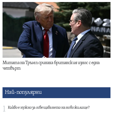
Митата на Тръмп сринаха британския износ с една
четвърт
Най-популярни
1
Какво е нужно за освещаването на ново жилище?