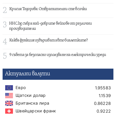
2
Крисия Тодорова: Отвратителни сте всички
3
HHC.bg събра най-добрите вейпове от различни
производители
4
Каква функция извършват авто биалетките?
5
9 съвета за безопасно използване на електрически уреди
Актуални валути
Евро
1.95583
Щатски долар
1.1539
Британска лира
0.86228
Швейцарски франк
0.9222