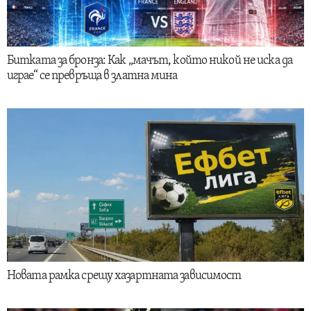
Битката за бронза: Как „мачът, който никой не иска да
играе“ се превръща в златна мина
Новата рамка срещу хазартната зависимост