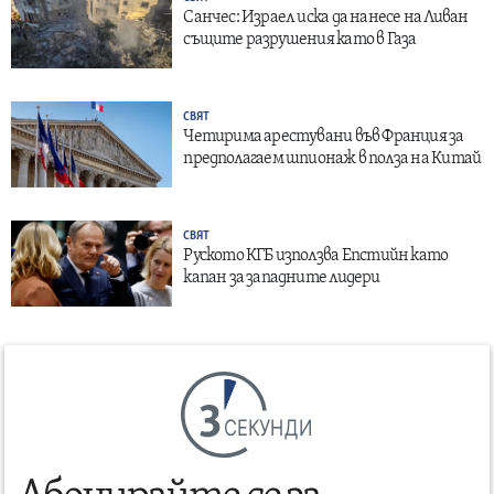
Санчес: Израел иска да нанесе на Ливан
същите разрушения като в Газа
СВЯТ
Четирима арестувани във Франция за
предполагаем шпионаж в полза на Китай
СВЯТ
Руското КГБ използва Епстийн като
капан за западните лидери
СЕКУНДИ