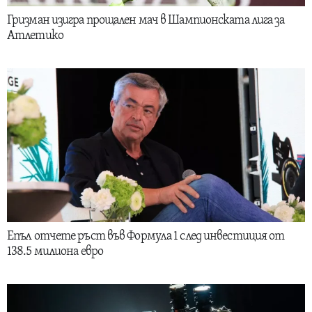
Гризман изигра прощален мач в Шампионската лига за
Атлетико
Епъл отчете ръст във Формула 1 след инвестиция от
138.5 милиона евро