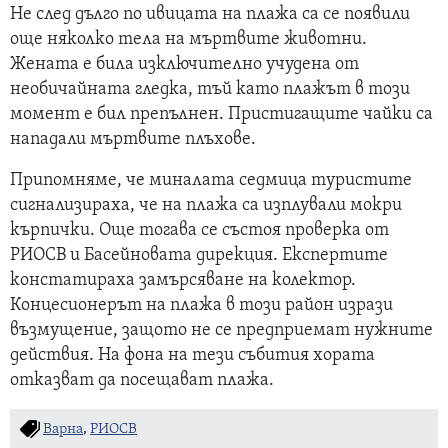
Не след дълго по ивицата на плажа са се появили
още няколко тела на мъртвите животни.
Жената е била изключително учудена от
необичайната гледка, тъй като плажът в този
момент е бил препълнен. Пристигащите чайки са
нападали мъртвите плъхове.
Припомняме, че миналата седмица туристите
сигнализираха, че на плажа са изплували мокри
кърпички. Още тогава се състоя проверка от
РИОСВ и Басейновата дирекция. Експертите
констатираха замърсяване на колектор.
Концесионерът на плажа в този район изрази
възмущение, защото не се предприемат нужните
действия. На фона на тези събития хората
отказват да посещават плажа.
Варна
,
РИОСВ