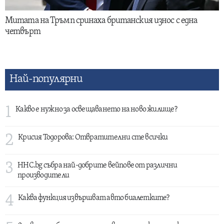
Митата на Тръмп сринаха британския износ с една
четвърт
Най-популярни
1
Какво е нужно за освещаването на ново жилище?
2
Крисия Тодорова: Отвратителни сте всички
3
HHC.bg събра най-добрите вейпове от различни
производители
4
Каква функция извършват авто биалетките?