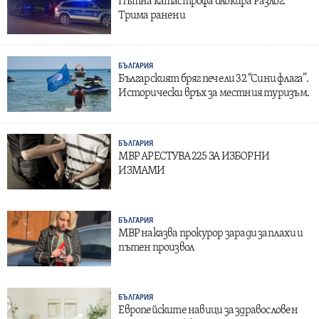
Пътна катастрофа блокира Разлог:
Трима ранени
БЪЛГАРИЯ
Българският бряг печели 32 “Сини флага”.
Исторически връх за местния туризъм.
БЪЛГАРИЯ
МВР АРЕСТУВА 225 ЗА ИЗБОРНИ
ИЗМАМИ
БЪЛГАРИЯ
МВР наказва прокурор заради заплахи и
пътен произвол
БЪЛГАРИЯ
Европейските навици за здравословен