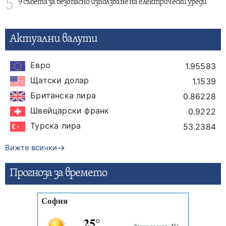
5
9 съвета за безопасно използване на електрически уреди
Актуални валути
Евро
1.95583
Щатски долар
1.1539
Британска лира
0.86228
Швейцарски франк
0.9222
Турска лира
53.2384
Вижте всички
Прогнозa за времето