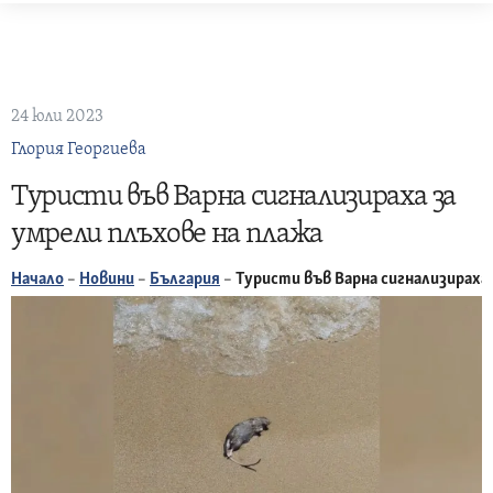
Skip
to
content
24 юли 2023
Глория Георгиева
Туристи във Варна сигнализираха за
умрели плъхове на плажа
Начало
–
Новини
–
България
–
Туристи във Варна сигнализираха 