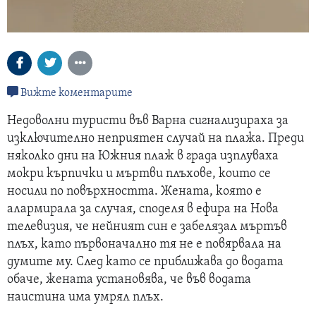
Вижте коментарите
Недоволни туристи във Варна сигнализираха за
изключително неприятен случай на плажа. Преди
няколко дни на Южния плаж в града изплуваха
мокри кърпички и мъртви плъхове, които се
носили по повърхността. Жената, която е
алармирала за случая, споделя в ефира на Нова
телевизия, че нейният син е забелязал мъртъв
плъх, като първоначално тя не е повярвала на
думите му. След като се приближава до водата
обаче, жената установява, че във водата
наистина има умрял плъх.