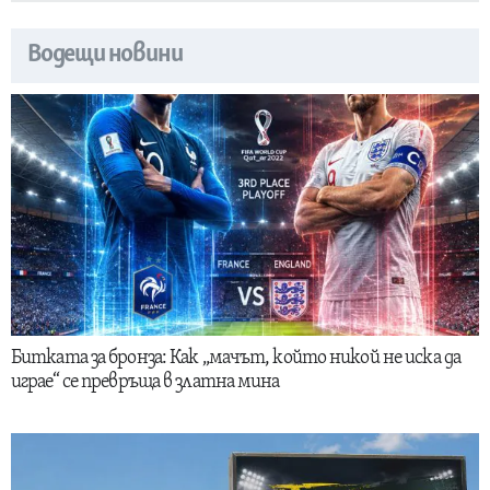
Водещи новини
Битката за бронза: Как „мачът, който никой не иска да
играе“ се превръща в златна мина