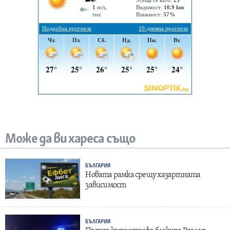
Може да ви хареса също
БЪЛГАРИЯ
Новата рамка срещу хазартната
зависимост
БЪЛГАРИЯ