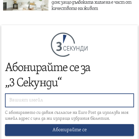
дом: защо дълбоката хигиена е част от
качеството на живот
СЕКУНДИ
Абонирайте се за
„3 Секунди“
С абонирането си давам съгласие на Euro Post да използва моя
имейл адрес с цел да ми изпраща избрания бюлетин.
Абонирайте се