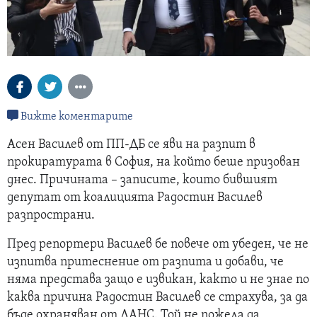
Вижте коментарите
Асен Василев от ПП-ДБ се яви на разпит в
прокиратурата в София, на който беше призован
днес. Причината – записите, които бившият
депутат от коалицията Радостин Василев
разпространи.
Пред репортери Василев бе повече от убеден, че не
изпитва притеснение от разпита и добави, че
няма представа защо е извикан, както и не знае по
каква причина Радостин Василев се страхува, за да
бъде охраняван от ДАНС. Той не пожела да