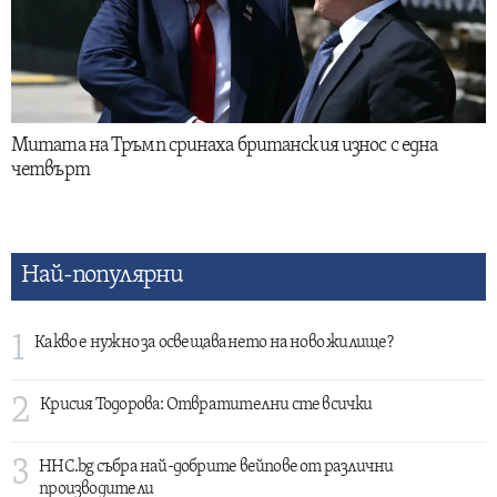
Митата на Тръмп сринаха британския износ с една
четвърт
Най-популярни
1
Какво е нужно за освещаването на ново жилище?
2
Крисия Тодорова: Отвратителни сте всички
3
HHC.bg събра най-добрите вейпове от различни
производители