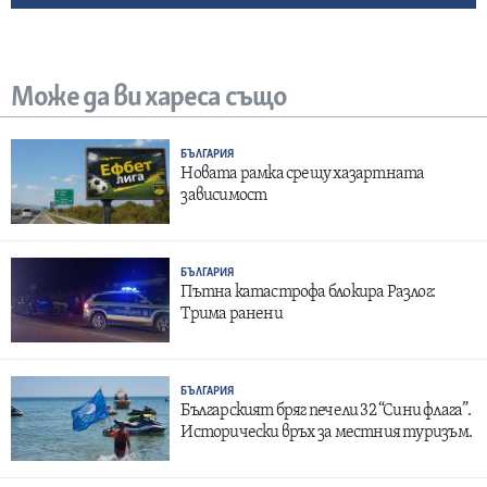
Може да ви хареса също
БЪЛГАРИЯ
Новата рамка срещу хазартната
зависимост
БЪЛГАРИЯ
Пътна катастрофа блокира Разлог:
Трима ранени
БЪЛГАРИЯ
Българският бряг печели 32 “Сини флага”.
Исторически връх за местния туризъм.