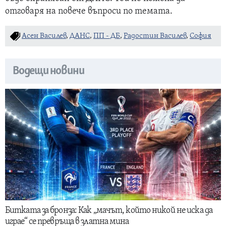
отговаря на повече въпроси по темата.
Асен Василев
,
ДАНС
,
ПП - ДБ
,
Радостин Василев
,
София
Водещи новини
Битката за бронза: Как „мачът, който никой не иска да
играе“ се превръща в златна мина