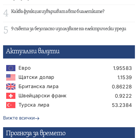
4
Каква функция извършват авто биалетките?
5
9 съвета за безопасно използване на електрически уреди
Актуални валути
Евро
1.95583
Щатски долар
1.1539
Британска лира
0.86228
Швейцарски франк
0.9222
Турска лира
53.2384
Вижте всички
Прогнозa за времето