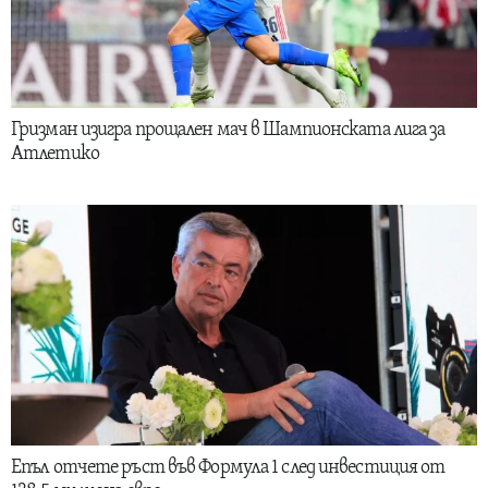
Гризман изигра прощален мач в Шампионската лига за
Атлетико
Епъл отчете ръст във Формула 1 след инвестиция от