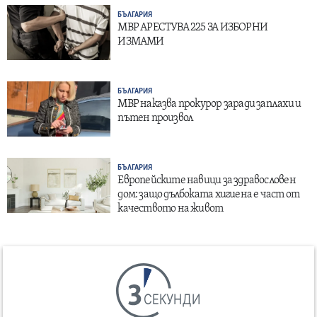
БЪЛГАРИЯ
МВР АРЕСТУВА 225 ЗА ИЗБОРНИ
ИЗМАМИ
БЪЛГАРИЯ
МВР наказва прокурор заради заплахи и
пътен произвол
БЪЛГАРИЯ
Европейските навици за здравословен
дом: защо дълбоката хигиена е част от
качеството на живот
СЕКУНДИ