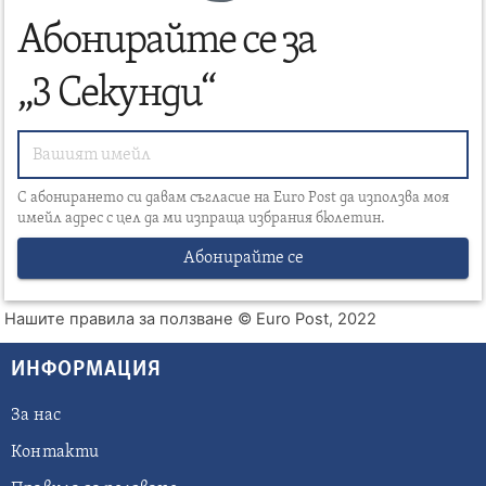
Абонирайте се за
„3 Секунди“
С абонирането си давам съгласие на Euro Post да използва моя
имейл адрес с цел да ми изпраща избрания бюлетин.
Абонирайте се
Нашите правила за ползване
© Euro Post, 2022
ИНФОРМАЦИЯ
За нас
Контакти