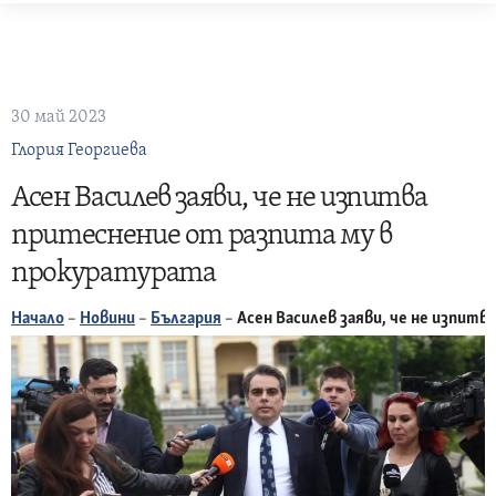
Skip
to
content
30 май 2023
Глория Георгиева
Асен Василев заяви, че не изпитва
притеснение от разпита му в
прокуратурата
Начало
–
Новини
–
България
–
Асен Василев заяви, че не изпит