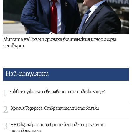
Митата на Тръмп сринаха британския износ с една
четвърт
Най-популярни
1
Какво е нужно за освещаването на ново жилище?
2
Крисия Тодорова: Отвратителни сте всички
3
HHC.bg събра най-добрите вейпове от различни
производители