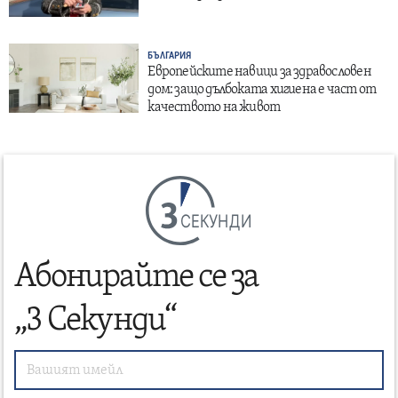
БЪЛГАРИЯ
Европейските навици за здравословен
дом: защо дълбоката хигиена е част от
качеството на живот
СЕКУНДИ
Абонирайте се за
„3 Секунди“