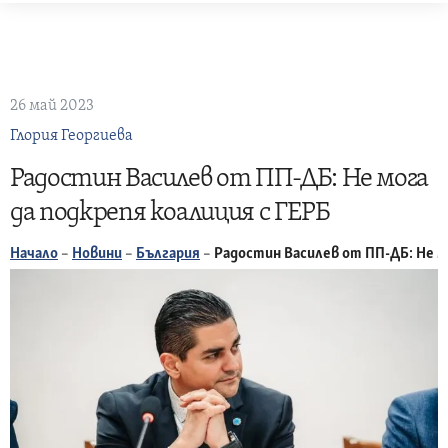
Skip
to
content
26 май 2023
Глория Георгиева
Радостин Василев от ПП-ДБ: Не мога
да подкрепя коалиция с ГЕРБ
Начало
–
Новини
–
България
–
Радостин Василев от ПП-ДБ: Не м