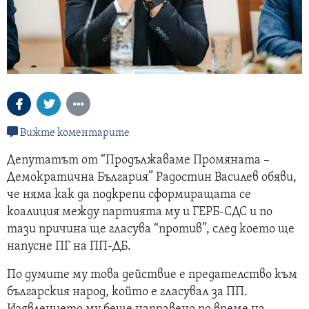
Вижте коментарите
Депутатът от “Продължаваме Промяната –
Демократична България” Радостин Василев обяви,
че няма как да подкрепи сформиращата се
коалиция между партията му и ГЕРБ-СДС и по
тази причина ще гласува “против”, след което ще
напусне ПГ на ПП-ДБ.
По думите му това действие е предателство към
българския народ, който е гласувал за ПП.