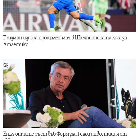
Гризман изигра прощален мач в Шампионската лига за
Атлетико
Епъл отчете ръст във Формула 1 след инвестиция от