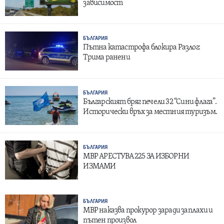
зависимост
БЪЛГАРИЯ
Пътна катастрофа блокира Разлог:
Трима ранени
БЪЛГАРИЯ
Българският бряг печели 32 “Сини флага”.
Исторически връх за местния туризъм.
БЪЛГАРИЯ
МВР АРЕСТУВА 225 ЗА ИЗБОРНИ
ИЗМАМИ
БЪЛГАРИЯ
МВР наказва прокурор заради заплахи и
пътен произвол