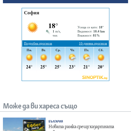
Може да ви хареса също
БЪЛГАРИЯ
Новата рамка срещу хазартната