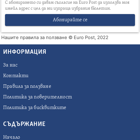
С абонирането си давам съгласие на Euro Post да използва моя
имейл адрес с цел да ми изпраща избрания бюлетин.
Абонирайте се
Нашите правила за ползване
© Euro Post, 2022
ИНФОРМАЦИЯ
За нас
Контакти
Правила за ползване
Политика за поверителност
Политика за бисквитките
СЪДЪРЖАНИЕ
Начало