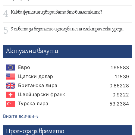
4
Каква функция извършват авто биалетките?
5
9 съвета за безопасно използване на електрически уреди
Актуални валути
Евро
1.95583
Щатски долар
1.1539
Британска лира
0.86228
Швейцарски франк
0.9222
Турска лира
53.2384
Вижте всички
Прогнозa за времето