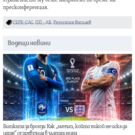
Изявлението му беше направено по време на
пресконференция.
ГЕРБ-СДС
,
ПП - ДБ
,
Радостин Василев
Водещи новини
Битката за бронза: Как „мачът, който никой не иска да
играе“ се превръща в златна мина