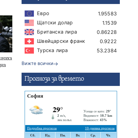
Евро
1.95583
Щатски долар
1.1539
Британска лира
0.86228
Швейцарски франк
0.9222
Турска лира
53.2384
инаха
Вижте всички
дна
Прогнозa за времето