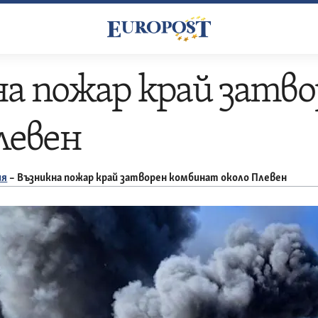
а пожар край затв
левен
ия
–
Възникна пожар край затворен комбинат около Плевен