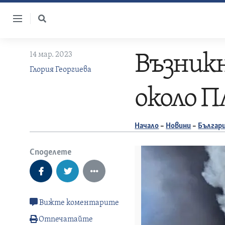
Skip
to
content
14 мар. 2023
Възникн
Глория Георгиева
около П
Начало
–
Новини
–
Българ
Споделете
Вижте коментарите
Отпечатайте