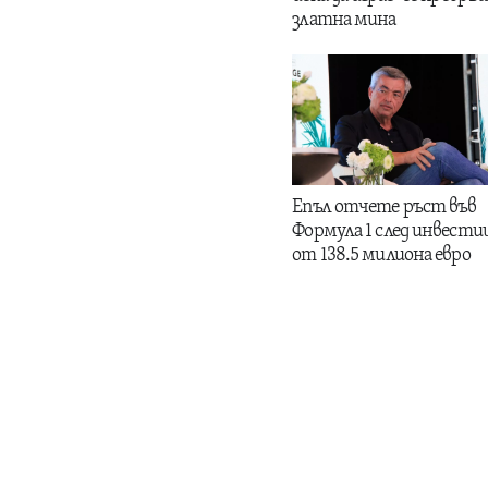
златна мина
Епъл отчете ръст във
Формула 1 след инвести
от 138.5 милиона евро