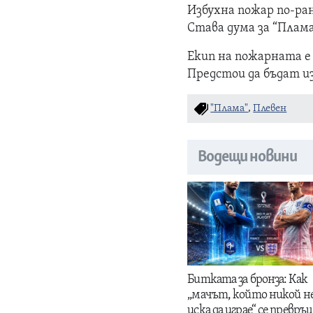
Избухна пожар по-ра
Става дума за “Плама”
Екип на пожарната е
Предстои да бъдат и
"Плама"
,
Плевен
Водещи новини
Битката за бронза: Как
„мачът, който никой н
иска да играе“ се превръщ