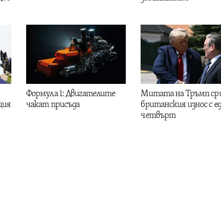
Формула 1: Двигателите
Митата на Тръмп ср
ция
чакат присъда
британския износ с е
четвърт