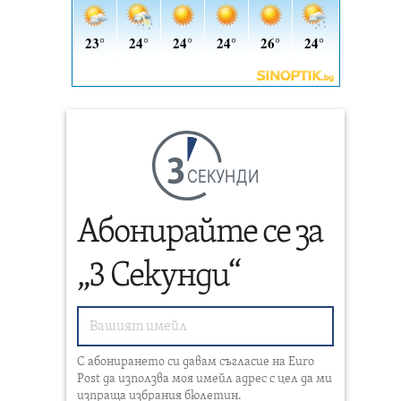
СЕКУНДИ
Абонирайте се за
„3 Секунди“
С абонирането си давам съгласие на Euro
Post да използва моя имейл адрес с цел да ми
изпраща избрания бюлетин.