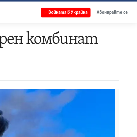
Войната в Украйна
Абонирайте се
орен комбинат