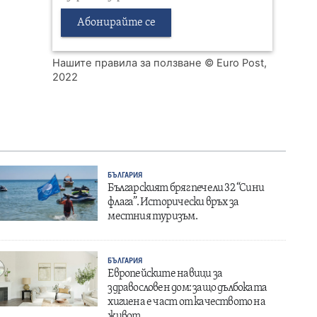
Абонирайте се
Нашите правила за ползване
© Euro Post,
2022
БЪЛГАРИЯ
Българският бряг печели 32 “Сини
флага”. Исторически връх за
местния туризъм.
БЪЛГАРИЯ
Европейските навици за
здравословен дом: защо дълбоката
хигиена е част от качеството на
живот