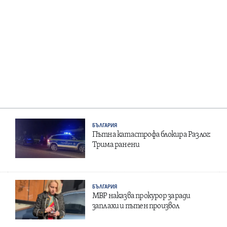
БЪЛГАРИЯ
Пътна катастрофа блокира Разлог:
Трима ранени
БЪЛГАРИЯ
МВР наказва прокурор заради
заплахи и пътен произвол