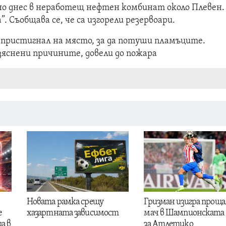
но днес в неработещ нефтен комбинат около Плевен.
. Съобщава се, че са изгорели резервоари.
 пристигнал на място, за да потуши пламъците.
зяснени причините, довели до пожара
Новата рамка срещу
Гризман изигра проща
е
хазартната зависимост
мач в Шампионската 
а в
за Атлетико