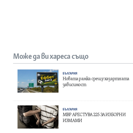
Може да ви хареса също
БЪЛГАРИЯ
Новата рамка срещу хазартната
зависимост
БЪЛГАРИЯ
МВР АРЕСТУВА 225 ЗА ИЗБОРНИ
ИЗМАМИ