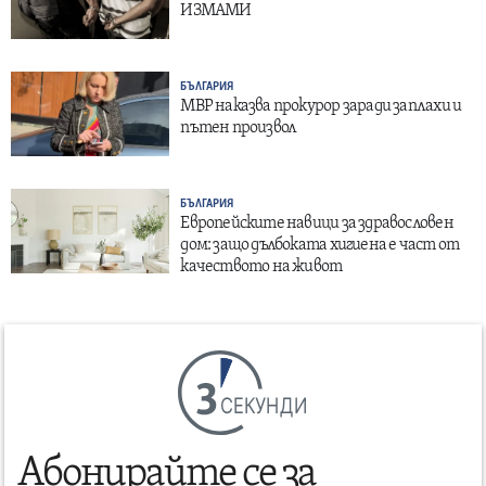
ИЗМАМИ
БЪЛГАРИЯ
МВР наказва прокурор заради заплахи и
пътен произвол
БЪЛГАРИЯ
Европейските навици за здравословен
дом: защо дълбоката хигиена е част от
качеството на живот
СЕКУНДИ
Абонирайте се за