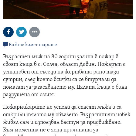
Вижте коментарите
Възрастен мъж на 80 години загина в пожар в
своят къща в с. Селча, област Девин. Пожарът е
установен от съседи на жертвата рано тази
сутрин, след което всички са се втурнали да
помагат за загасяването му. Цялата къща е била
разрушена от огъня.
Пожарникарите не успели да спасят мъжа и са
открили тялото му овъглено. Възрастният човек
живял сам и използвал бастун за придвижване.
Към момента не е ясна причината за