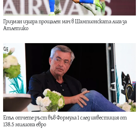
Гризман изигра прощален мач в Шампионската лига за
Атлетико
Епъл отчете ръст във Формула 1 след инвестиция от
138.5 милиона евро