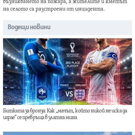
възникването на пожара, а жителите и кметът
на селото са разстроени от инцидента.
Водещи новини
Битката за бронза: Как „мачът, който никой не иска да
играе“ се превръща в златна мина