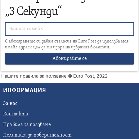
„3 Секунди“
С абонирането си давам съгласие на Euro Post да използва моя
имейл адрес с цел да ми изпраща избрания бюлетин.
Абонирайте се
Нашите правила за ползване
© Euro Post, 2022
ИНФОРМАЦИЯ
За нас
Контакти
Правила за ползване
Политика за поверителност