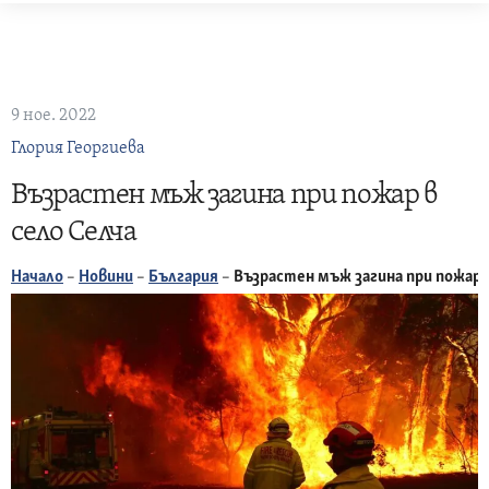
Skip
to
content
9 ное. 2022
Глория Георгиева
Възрастен мъж загина при пожар в
село Селча
Начало
–
Новини
–
България
–
Възрастен мъж загина при пожар в