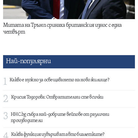
Митата на Тръмп сринаха британския износ с една
четвърт
Най-популярни
1
Какво е нужно за освещаването на ново жилище?
2
Крисия Тодорова: Отвратителни сте всички
3
HHC.bg събра най-добрите вейпове от различни
производители
4
Каква функция извършват авто биалетките?