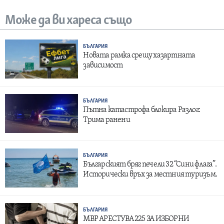
Може да ви хареса също
БЪЛГАРИЯ
Новата рамка срещу хазартната
зависимост
БЪЛГАРИЯ
Пътна катастрофа блокира Разлог:
Трима ранени
БЪЛГАРИЯ
Българският бряг печели 32 “Сини флага”.
Исторически връх за местния туризъм.
БЪЛГАРИЯ
МВР АРЕСТУВА 225 ЗА ИЗБОРНИ