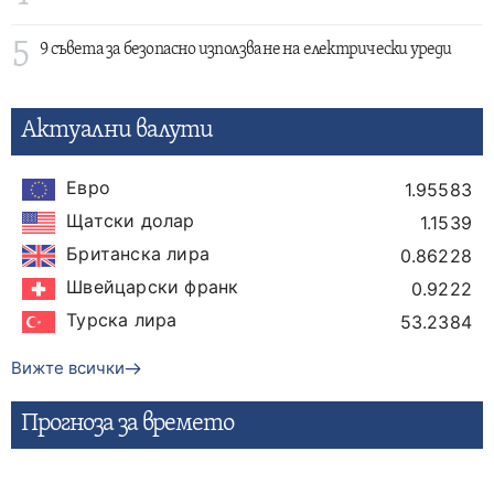
5
9 съвета за безопасно използване на електрически уреди
Актуални валути
Евро
1.95583
Щатски долар
1.1539
Британска лира
0.86228
Швейцарски франк
0.9222
Турска лира
53.2384
Вижте всички
Прогнозa за времето