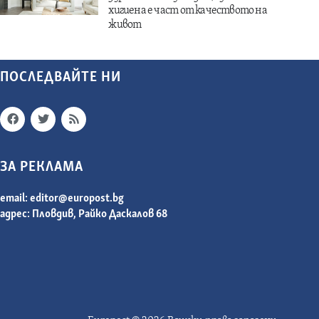
хигиена е част от качеството на
живот
ПОСЛЕДВАЙТЕ НИ
ЗА РЕКЛАМА
email:
editor@europost.bg
адрес: Пловдив, Райко Даскалов 68