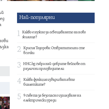
ъй
Най-популярни
ред
а
1
Какво е нужно за освещаването на ново
жилище?
нови
ъзка
2
Крисия Тодорова: Отвратителни сте
всички
3
HHC.bg събра най-добрите вейпове от
различни производители
4
Каква функция извършват авто
биалетките?
5
9 съвета за безопасно използване на
електрически уреди