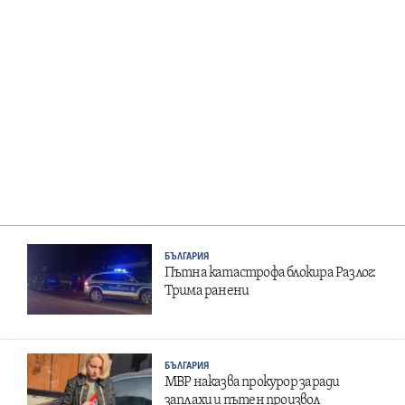
БЪЛГАРИЯ
Пътна катастрофа блокира Разлог:
Трима ранени
БЪЛГАРИЯ
МВР наказва прокурор заради
заплахи и пътен произвол