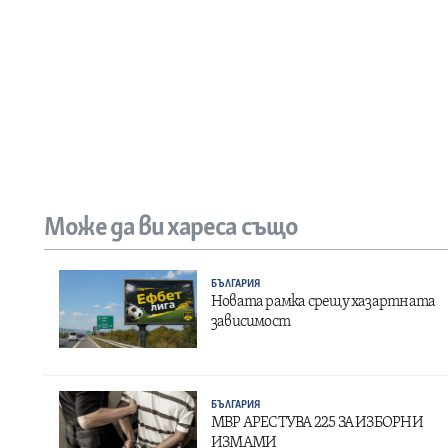
Може да ви хареса също
БЪЛГАРИЯ
Новата рамка срещу хазартната
зависимост
БЪЛГАРИЯ
МВР АРЕСТУВА 225 ЗА ИЗБОРНИ
ИЗМАМИ