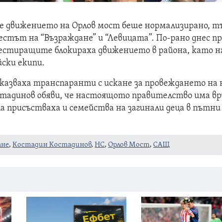
ве движението на Орлов мост беше нормализирано, т
стът на “Възраждане” и “Левицата”. По-рано днес п
естиращите блокираха движението в района, като н
ски екипи.
азваха транспаранти с искане за провеждането на 
стадинов обяви, че настоящото правителство има вр
а присъстваха и семейства на загинали деца в пътни
ане
,
Костадин Костадинов
,
НС
,
Орлов Мост
,
САЩ