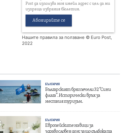
Post да използва моя имейл адрес с цел да ми
изпраща избрания бюлетин.
Абонирайте се
Нашите правила за ползване
© Euro Post,
2022
БЪЛГАРИЯ
Българският бряг печели 32 “Сини
флага”. Исторически връх за
местния туризъм.
БЪЛГАРИЯ
Европейските навици за
здравословен дом: защо дълбоката