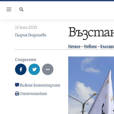
Skip
to
content
10 юни 2023
Възста
Глория Георгиева
Начало
–
Новини
–
Българ
Споделете
Вижте коментарите
Отпечатайте