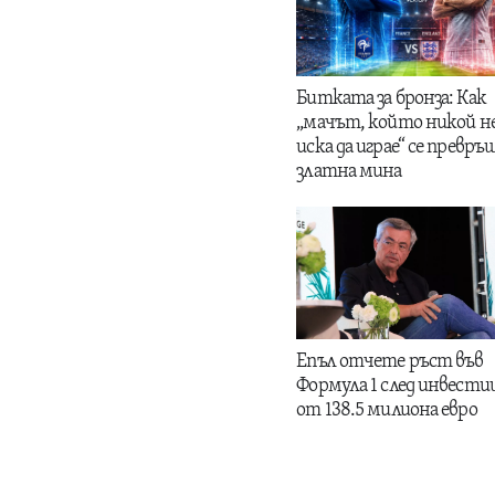
Битката за бронза: Как
„мачът, който никой н
иска да играе“ се превръщ
златна мина
Епъл отчете ръст във
Формула 1 след инвести
от 138.5 милиона евро