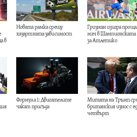
Новата рамка срещу
Гризман изигра проща
е
хазартната зависимост
мач в Шампионската 
а в
за Атлетико
Формула 1: Двигателите
Митата на Тръмп ср
ция
чакат присъда
британския износ с е
четвърт