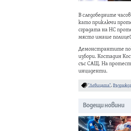
В следобедните часо
като приключи проте
сградата на НС прот
място имаше полицей
Демонстрантите пок
избори. Костадин Ко
със САЩ. На протест
инциденти.
"Левицата"
,
Възражд
Водещи новини