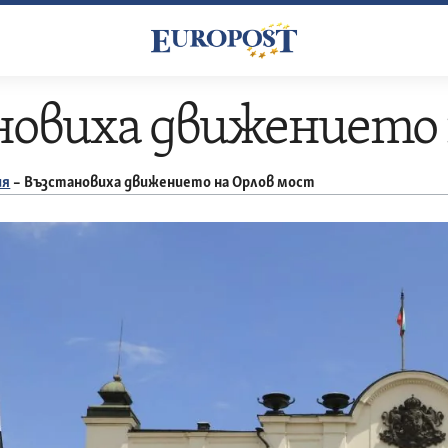
новиха движението 
ия
–
Възстановиха движението на Орлов мост