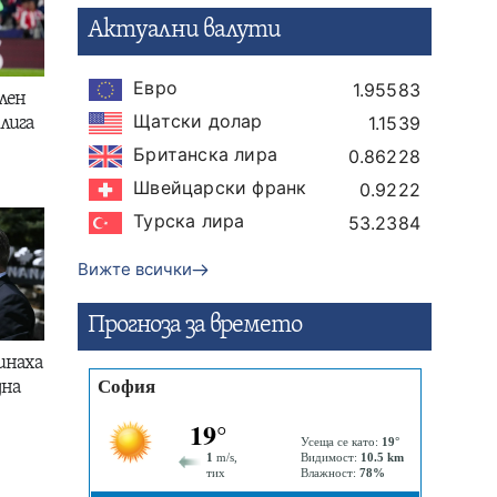
Актуални валути
Евро
1.95583
лен
Щатски долар
1.1539
лига
Британска лира
0.86228
Швейцарски франк
0.9222
Турска лира
53.2384
Вижте всички
Прогнозa за времето
инаха
дна