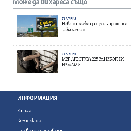
Може да ви хареса също
БЪЛГАРИЯ
Новата рамка срещу хазартната
зависимост
БЪЛГАРИЯ
МВР АРЕСТУВА 225 ЗА ИЗБОРНИ
ИЗМАМИ
ИНФОРМАЦИЯ
За нас
Контакти
Правила за ползване