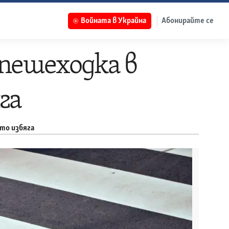
Войната в Украйна
Абонирайте се
 пешеходка в
га
ето избяга