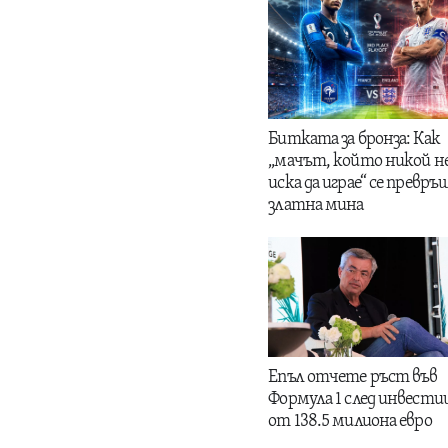
Битката за бронза: Как
„мачът, който никой н
иска да играе“ се превръщ
златна мина
Епъл отчете ръст във
Формула 1 след инвести
от 138.5 милиона евро