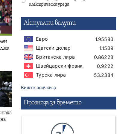
5
електрически уреди
Актуални валути
Евро
1.95583
лен
Щатски долар
1.1539
лига
Британска лира
0.86228
Швейцарски франк
0.9222
Турска лира
53.2384
Вижте всички
Прогнозa за времето
инаха
дна