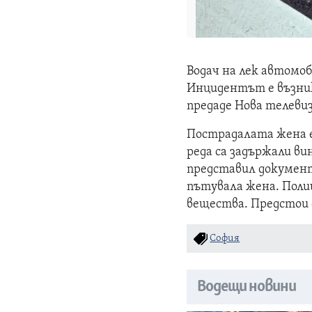
Водач на лек автомоб
Инцидентът е възникн
предаде Нова телевиз
Пострадалата жена е
реда са задържали ви
представил документи
пътувала жена. Поли
вещества. Предстои
София
Водещи новини