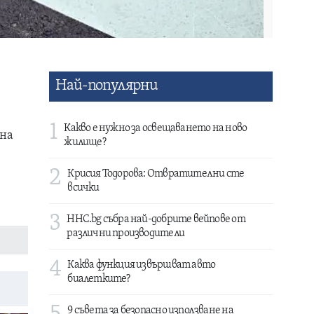
Най-популярни
1
Какво е нужно за освещаването на ново
 на
жилище?
2
Крисия Тодорова: Отвратителни сте
всички
3
HHC.bg събра най-добрите вейпове от
различни производители
4
Каква функция извършват авто
биалетките?
9 съвета за безопасно използване на