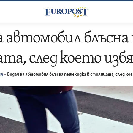
а автомобил блъсна
та, след което избя
ия
–
Водач на автомобил блъсна пешеходка в столицата, след ко