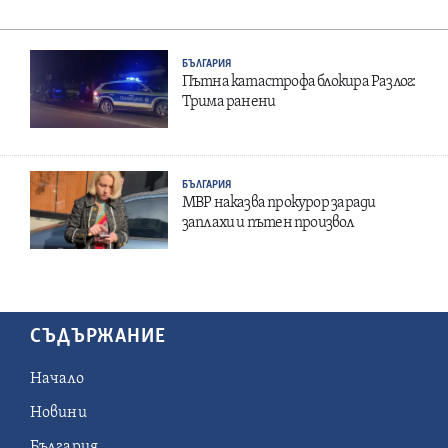
БЪЛГАРИЯ
Пътна катастрофа блокира Разлог:
Трима ранени
БЪЛГАРИЯ
МВР наказва прокурор заради
заплахи и пътен произвол
СЪДЪРЖАНИЕ
Начало
Новини
България