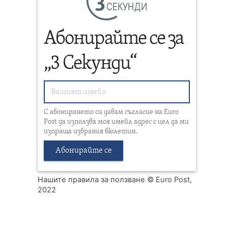
СЕКУНДИ
Абонирайте се за
„3 Секунди“
С абонирането си давам съгласие на Euro
Post да използва моя имейл адрес с цел да ми
изпраща избрания бюлетин.
Абонирайте се
Нашите правила за ползване
© Euro Post,
2022