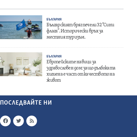
БЪЛГАРИЯ
Българският бряг печели 32 “Сини
флага”. Исторически връх за
местния туризъм.
БЪЛГАРИЯ
Европейските навици за
здравословен дом: защо дълбоката
хигиена е част от качеството на
живот
ПОСЛЕДВАЙТЕ НИ