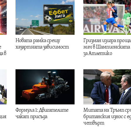
Новата рамка срещу
Гризман изигра проща
е
хазартната зависимост
мач в Шампионската 
а в
за Атлетико
Формула 1: Двигателите
Митата на Тръмп ср
ция
чакат присъда
британския износ с е
четвърт