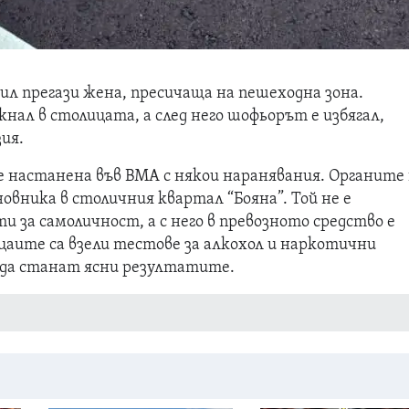
ил прегази жена, пресичаща на пешеходна зона.
ал в столицата, а след него шофьорът е избягал,
ия.
 настанена във ВМА с някои наранявания. Органите
новника в столичния квартал “Бояна”. Той не е
 за самоличност, а с него в превозното средство е
цаите са взели тестове за алкохол и наркотични
 да станат ясни резултатите.