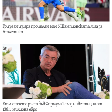
Гризман изигра прощален мач в Шампионската лига за
Атлетико
Епъл отчете ръст във Формула 1 след инвестиция от
138.5 милиона евро