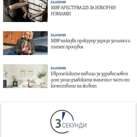
БЪЛГАРИЯ
МВР АРЕСТУВА 225 ЗА ИЗБОРНИ
ИЗМАМИ
БЪЛГАРИЯ
МВР наказва прокурор заради заплахи и
пътен произвол
БЪЛГАРИЯ
Европейските навици за здравословен
дом: защо дълбоката хигиена е част от
качеството на живот
СЕКУНДИ