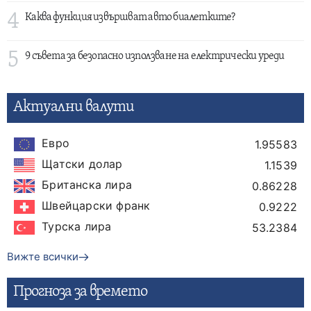
4
Каква функция извършват авто биалетките?
5
9 съвета за безопасно използване на електрически уреди
Актуални валути
Евро
1.95583
Щатски долар
1.1539
Британска лира
0.86228
Швейцарски франк
0.9222
Турска лира
53.2384
Вижте всички
Прогнозa за времето