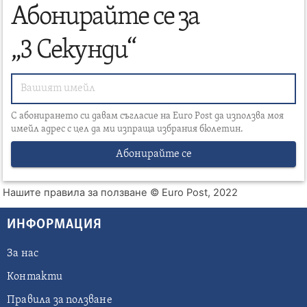
Абонирайте се за
„3 Секунди“
С абонирането си давам съгласие на Euro Post да използва моя
имейл адрес с цел да ми изпраща избрания бюлетин.
Абонирайте се
Нашите правила за ползване
© Euro Post, 2022
ИНФОРМАЦИЯ
За нас
Контакти
Правила за ползване