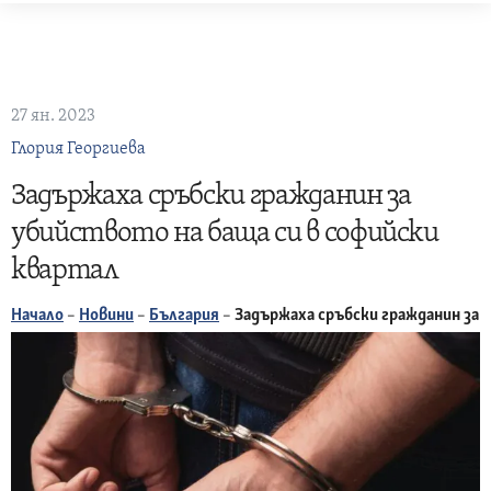
Skip
to
content
27 ян. 2023
Глория Георгиева
Задържаха сръбски гражданин за
убийството на баща си в софийски
квартал
Начало
–
Новини
–
България
–
Задържаха сръбски гражданин за 