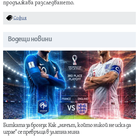
продължава разследването.
София
Водещи новини
Битката за бронза: Как „мачът, който никой не иска да
играе“ се превръща в златна мина