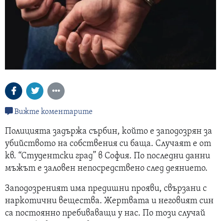
Вижте коментарите
Полицията задържа сърбин, който е заподозрян за
убийството на собствения си баща. Случаят е от
кв. “Студентски град” в София. По последни данни
мъжът е заловен непосредствено след деянието.
Заподозреният има предишни прояви, свързани с
наркотични вещества. Жертвата и неговият син
са постоянно пребиваващи у нас. По този случай