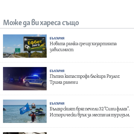
Може да ви хареса също
БЪЛГАРИЯ
Новата рамка срещу хазартната
зависимост
БЪЛГАРИЯ
Пътна катастрофа блокира Разлог:
Трима ранени
БЪЛГАРИЯ
Българският бряг печели 32 “Сини флага”.
Исторически връх за местния туризъм.