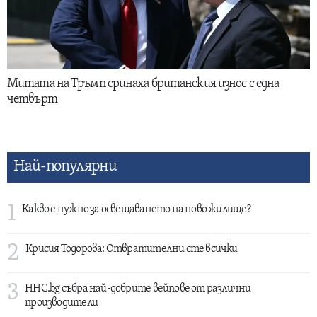
Митата на Тръмп сринаха британския износ с една
четвърт
Най-популярни
1
Какво е нужно за освещаването на ново жилище?
2
Крисия Тодорова: Отвратителни сте всички
3
HHC.bg събра най-добрите вейпове от различни
производители