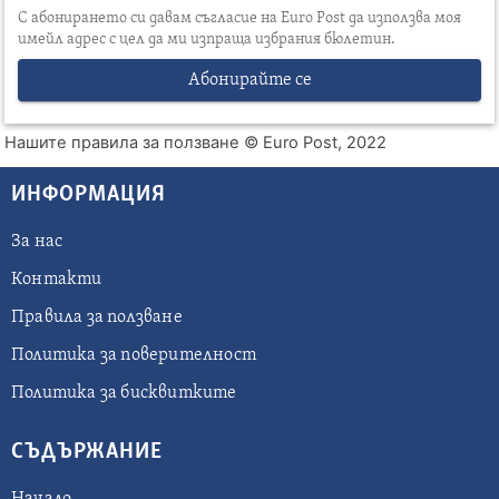
С абонирането си давам съгласие на Euro Post да използва моя
имейл адрес с цел да ми изпраща избрания бюлетин.
Абонирайте се
Нашите правила за ползване
© Euro Post, 2022
ИНФОРМАЦИЯ
За нас
Контакти
Правила за ползване
Политика за поверителност
Политика за бисквитките
СЪДЪРЖАНИЕ