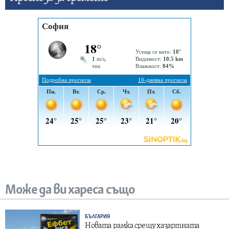
Може да ви хареса също
БЪЛГАРИЯ
Новата рамка срещу хазартната