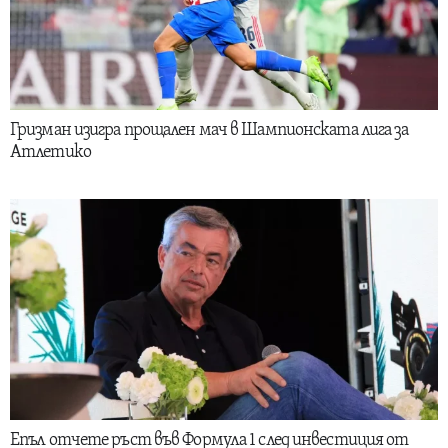
Гризман изигра прощален мач в Шампионската лига за
Атлетико
Епъл отчете ръст във Формула 1 след инвестиция от