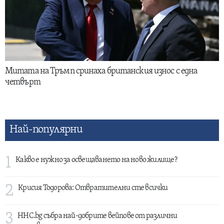
Митата на Тръмп сринаха британския износ с една
четвърт
Най-популярни
1
Какво е нужно за освещаването на ново жилище?
2
Крисия Тодорова: Отвратителни сте всички
3
HHC.bg събра най-добрите вейпове от различни