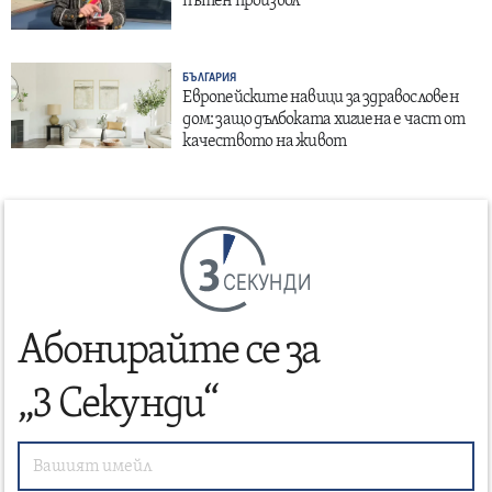
пътен произвол
БЪЛГАРИЯ
Европейските навици за здравословен
дом: защо дълбоката хигиена е част от
качеството на живот
СЕКУНДИ
Абонирайте се за
„3 Секунди“