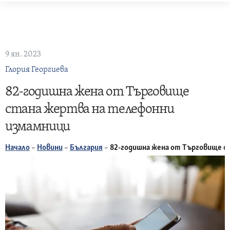
Skip
to
content
9 ян. 2023
Глория Георгиева
82-годишна жена от Търговище
стана жертва на телефонни
измамници
Начало
–
Новини
–
България
–
82-годишна жена от Търговище с