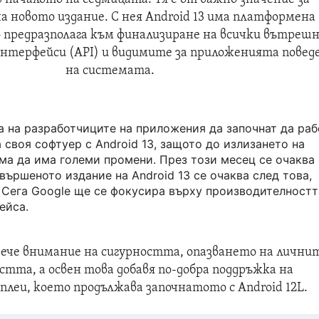
а новото издание. С нея Android 13 има платформена
 предразполага към финализиране на всички вътрешн
нтерфейси (API) и видимите за приложенията повед
на системата.
а на разработчиците на приложения да започнат да раб
 своя софтуер с Android 13, защото до излизането на
ма да има големи промени. През този месец се очаква
авършеното издание на Android 13 се очаква след това,
. Сега Google ще се фокусира върху производителностт
ейса.
овече внимание на сигурността, опазването на лични
тта, а освен това добавя по-добра поддръжка на
плеи, което продължава започнатото с Android 12L.