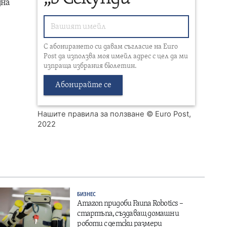
дна
С абонирането си давам съгласие на Euro
Post да използва моя имейл адрес с цел да ми
изпраща избрания бюлетин.
Абонирайте се
Нашите правила за ползване
© Euro Post,
2022
БИЗНЕС
Amazon придоби Fauna Robotics –
стартъпа, създаващ домашни
роботи с детски размери