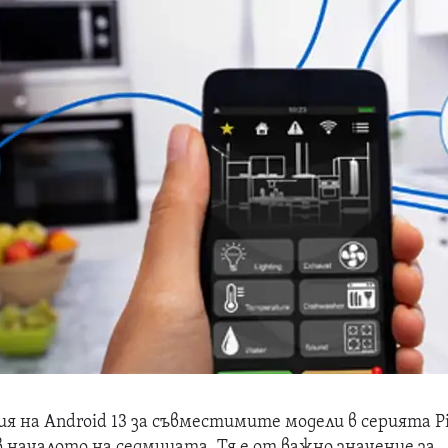
я на Android 13 за съвместимите модели в серията Pi
 началото на седмицата. Тя е от важно значение за