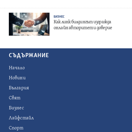
БИЗНЕС
Как линк билдингът изгражда
онлайн авторитет и доверие
СЪДЪРЖАНИЕ
Начало
Новини
България
Свят
Бизнес
Лайфстайл
Спорт