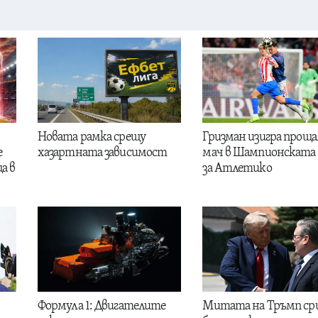
Новата рамка срещу
Гризман изигра проща
е
хазартната зависимост
мач в Шампионската 
а в
за Атлетико
Формула 1: Двигателите
Митата на Тръмп ср