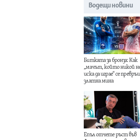
Водещи новини
Битката за бронза: Как
„мачът, който никой н
иска да играе“ се превръщ
златна мина
Епъл отчете ръст във