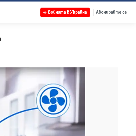
Войната в Украйна
Абонирайте се
р