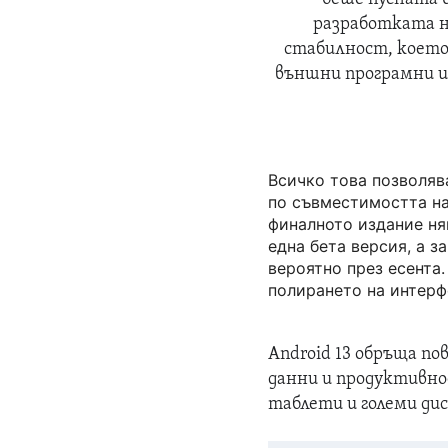
разработката н
стабилност, което
външни програмни и
Всичко това позволяв
по съвместимостта на
финалното издание ня
една бета версия, а з
вероятно през есента
полирането на интерф
Android 13 обръща п
данни и продуктивнос
таблети и големи дис