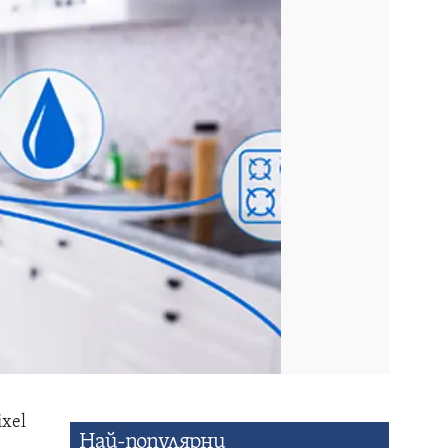
xel
Най-популярни