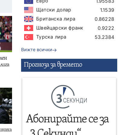
Евро
1.95583
Щатски долар
1.1539
Британска лира
0.86228
Швейцарски франк
0.9222
Турска лира
53.2384
Вижте всички
лен
Прогнозa за времето
лига
СЕКУНДИ
Абонирайте се за
инаха
„3 Секунди“