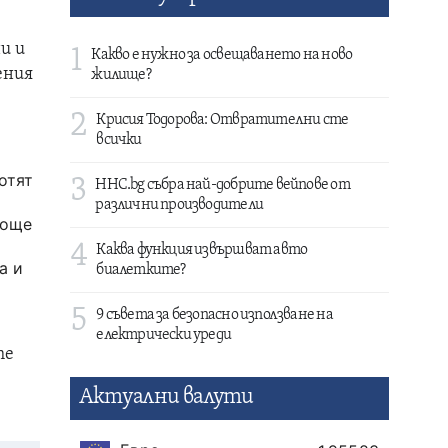
и и
1
Какво е нужно за освещаването на ново
ения
жилище?
2
Крисия Тодорова: Отвратителни сте
всички
отят
3
HHC.bg събра най-добрите вейпове от
различни производители
 още
4
Каква функция извършват авто
а и
биалетките?
5
9 съвета за безопасно използване на
електрически уреди
те
Актуални валути