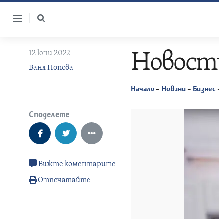
Skip
to
content
12 юни 2022
Новости
Ваня Попова
Начало
–
Новини
–
Бизнес
Споделете
Вижте коментарите
Отпечатайте