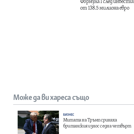
Формула 1 след инвести
от 138.5 милиона евро
Може да ви хареса също
БИЗНЕС
Митата на Тръмп сринаха
британския износ с една четвърт