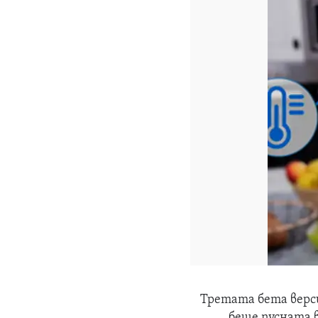
Третата бета верси
беше пусната в