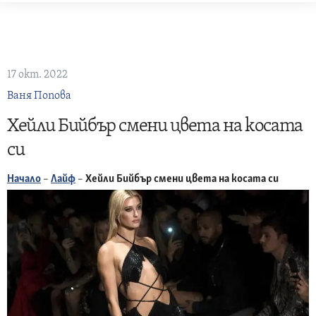
Skip
to
content
17 окт. 2022
Ваня Попова
Хейли Бийбър смени цвета на косата
си
Начало
–
Лайф
–
Хейли Бийбър смени цвета на косата си