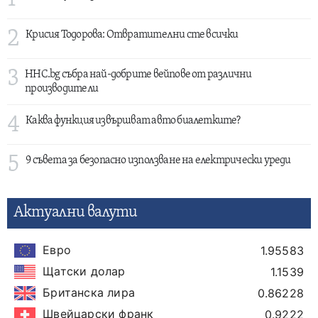
2
Крисия Тодорова: Отвратителни сте всички
3
HHC.bg събра най-добрите вейпове от различни
производители
4
Каква функция извършват авто биалетките?
5
9 съвета за безопасно използване на електрически уреди
Актуални валути
Евро
1.95583
Щатски долар
1.1539
Британска лира
0.86228
Швейцарски франк
0.9222