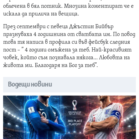
облечена в бял потник. Мнозина коментират че е
искала да прилича на вещица.
През септември с певеца Джъстин Бийбър
празнуваха 4 годишнина от сватбата им. По повод
това тя написа в профила си във фейсбук следния
пост – ” 4 години омъжена за теб. Най-красивият
човек, който съм познавала някога… Любовта на
живота ми. Благодаря на Бог за теб”.
Водещи новини