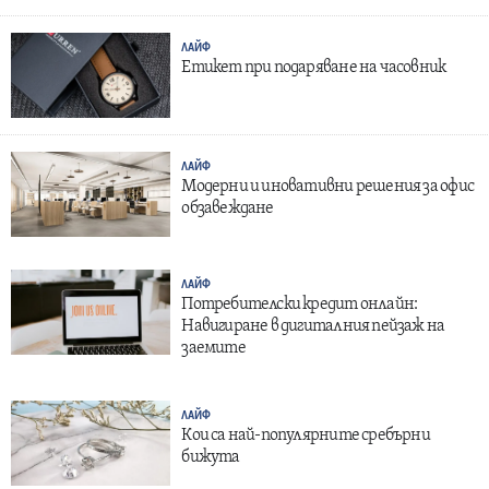
ЛАЙФ
Етикет при подаряване на часовник
ЛАЙФ
Модерни и иновативни решения за офис
обзавеждане
ЛАЙФ
Потребителски кредит онлайн:
Навигиране в дигиталния пейзаж на
заемите
ЛАЙФ
Кои са най-популярните сребърни
бижута