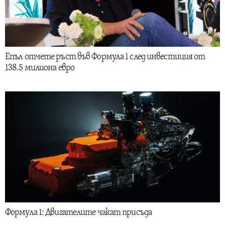
Епъл отчете ръст във Формула 1 след инвестиция от
138.5 милиона евро
Формула 1: Двигателите чакат присъда