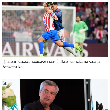
Гризман изигра прощален мач в Шампионската лига за
Атлетико