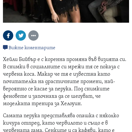
Вижте коментарите
Хейли Бийбър е с коренна промяна във визията си.
В снимки в социалните си мрежи тя се показа с
червена коса. Макар че тя е известна като
почитателка на драстичните промени, най-
вероятно се касае за перука. Под снимките
феновете и започнаха да се шегуват, че
моделката тренира за Хелоуин.
Самата перука представлява опашка с няколко
кичура отпред, като червилото и също е в
червената гама. Сенките и са кафяви, като е