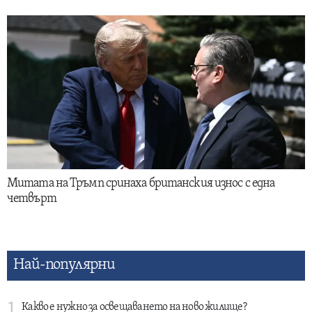
Митата на Тръмп сринаха британския износ с една
четвърт
Най-популярни
1
Какво е нужно за освещаването на ново жилище?