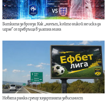
Битката за бронза: Как „мачът, който никой не иска да
играе“ се превръща в златна мина
Новата рамка срещу хазартната зависимост