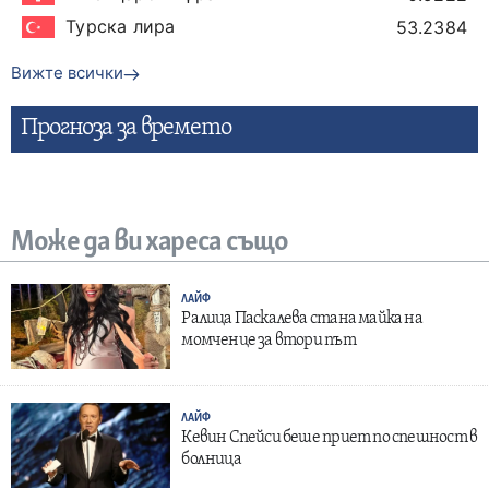
Турска лира
53.2384
Вижте всички
Прогнозa за времето
Може да ви хареса също
ЛАЙФ
Ралица Паскалева стана майка на
момченце за втори път
ЛАЙФ
Кевин Спейси беше приет по спешност в
болница