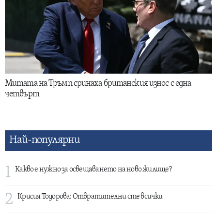
Митата на Тръмп сринаха британския износ с една
четвърт
Най-популярни
1
Какво е нужно за освещаването на ново жилище?
2
Крисия Тодорова: Отвратителни сте всички