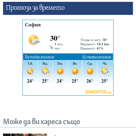
Прогнозa за времето
Може да ви хареса също