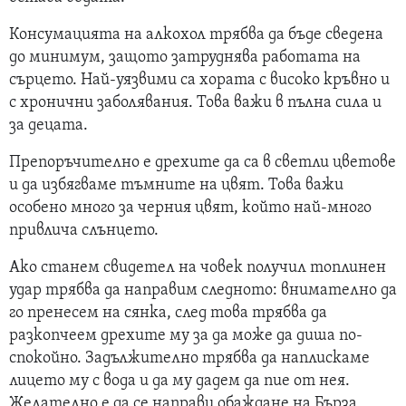
Консумацията на алкохол трябва да бъде сведена
до минимум, защото затруднява работата на
сърцето. Най-уязвими са хората с високо кръвно и
с хронични заболявания. Това важи в пълна сила и
за децата.
Препоръчително е дрехите да са в светли цветове
и да избягваме тъмните на цвят. Това важи
особено много за черния цвят, който най-много
привлича слънцето.
Ако станем свидетел на човек получил топлинен
удар трябва да направим следното: внимателно да
го пренесем на сянка, след това трябва да
разкопчеем дрехите му за да може да диша по-
спокойно. Задължително трябва да наплискаме
лицето му с вода и да му дадем да пие от нея.
Желателно е да се направи обаждане на Бърза