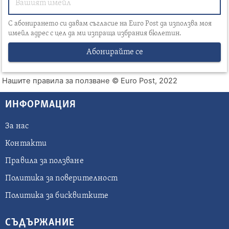
С абонирането си давам съгласие на Euro Post да използва моя
имейл адрес с цел да ми изпраща избрания бюлетин.
Абонирайте се
Нашите правила за ползване
© Euro Post, 2022
ИНФОРМАЦИЯ
За нас
Контакти
Правила за ползване
Политика за поверителност
Политика за бисквитките
СЪДЪРЖАНИЕ