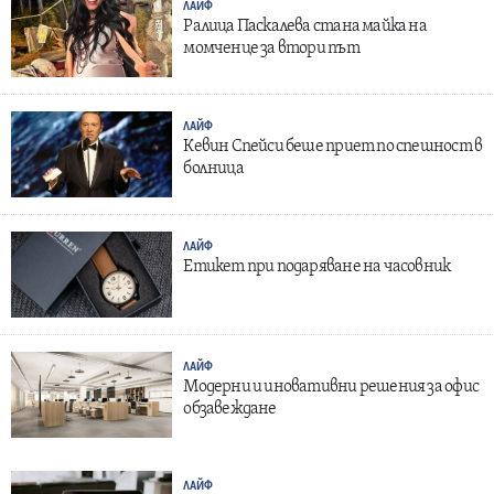
ЛАЙФ
Ралица Паскалева стана майка на
момченце за втори път
ЛАЙФ
Кевин Спейси беше приет по спешност в
болница
ЛАЙФ
Етикет при подаряване на часовник
ЛАЙФ
Модерни и иновативни решения за офис
обзавеждане
ЛАЙФ