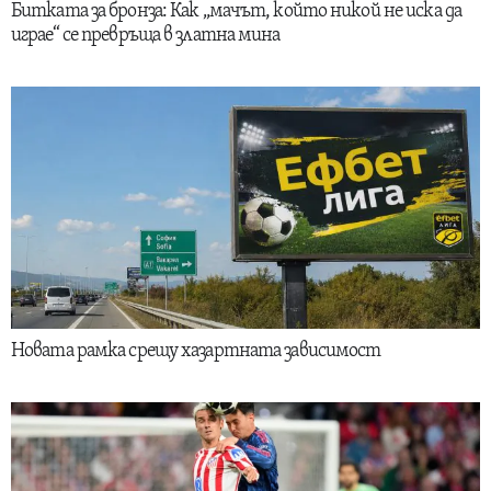
Битката за бронза: Как „мачът, който никой не иска да
играе“ се превръща в златна мина
Новата рамка срещу хазартната зависимост