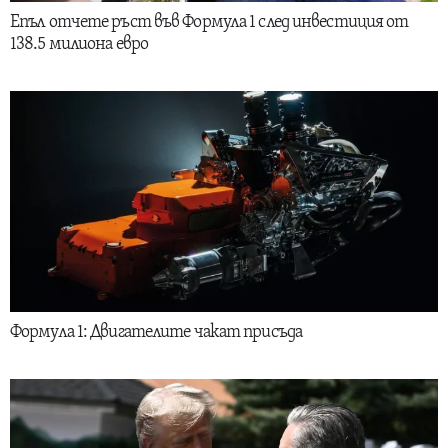
Епъл отчете ръст във Формула 1 след инвестиция от
138.5 милиона евро
Формула 1: Двигателите чакат присъда