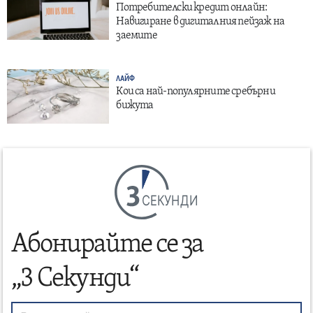
Потребителски кредит онлайн:
Навигиране в дигиталния пейзаж на
заемите
ЛАЙФ
Кои са най-популярните сребърни
бижута
СЕКУНДИ
Абонирайте се за
„3 Секунди“