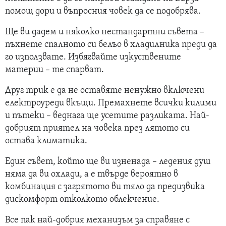
помощ дори и въпросния човек да се подобрява.
Ще ви дадем и няколко нестандартни съвета –
пъхнете спалното си белъо в хладилника преди да
го използвате. Избягвайте изкуствените
материи – те спарват.
Друг трик е да не оставяте ненужно включени
електроуреди вкъщи. Премахнете всички килими
и пътеки – веднага ще усетите разликата. Най-
добрият приятел на човека през лятото си
остава климатика.
Един съвет, който ще ви изненада – ледения душ
няма да ви охлади, а е твърде вероятно в
комбинация с загрятото ви тяло да предизвика
дискомфорт отколкото облекчение.
Все пак най-добрия механизъм за справяне с