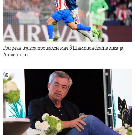
Гризман изигра прощален мач в Шампионската лига за
Атлетико