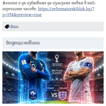
жегите е да избягваме да излизаме навън в най-
горещите часове.
https://reformatorskiblok.bg/?
p=594&preview=
true
Жеги
Водещи новини