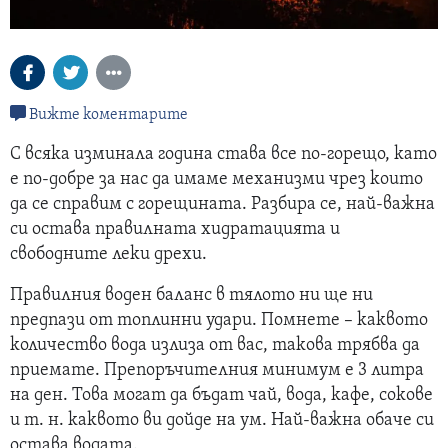
Вижте коментарите
С всяка изминала година става все по-горещо, като
е по-добре за нас да имаме механизми чрез които
да се справим с горещината. Разбира се, най-важна
си остава правилната хидратацията и
свободните леки дрехи.
Правилния воден баланс в тялото ни ще ни
предпази от топлинни удари. Помнете – каквото
количество вода излиза от вас, такова трябва да
приемате. Препоръчителния минимум е 3 литра
на ден. Това могат да бъдат чай, вода, кафе, сокове
и т. н. каквото ви дойде на ум. Най-важна обаче си
остава водата.