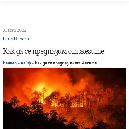
Skip
to
content
31 май 2022
Ваня Попова
Как да се предпазим от жегите
Начало
–
Лайф
–
Как да се предпазим от жегите