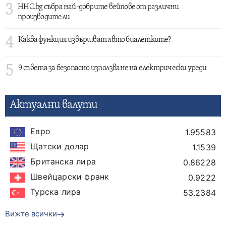
3
HHC.bg събра най-добрите вейпове от различни
производители
4
Каква функция извършват авто биалетките?
5
9 съвета за безопасно използване на електрически уреди
Актуални валути
Евро
1.95583
Щатски долар
1.1539
Британска лира
0.86228
Швейцарски франк
0.9222
Турска лира
53.2384
Вижте всички