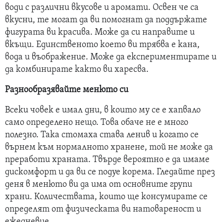
води с различни вкусове и аромати. Освен че са
вкусни, те могат да ви помогнат да поддържате
фигурата ви красива. Може да си направите и
вкъщи. Единственото което ви трябва е кана,
вода и въображение. Може да експериментирате и
да комбинирате както ви харесва.
Разнообразявайте менюто си
Всеки човек е имал дни, в които му се е хапвало
само определено нещо. Това обаче не е много
полезно. Така стомаха става ленив и когато се
върнем към нормалното хранене, той не може да
преработи храната. Твърде вероятно е да имаме
дискомфорт и да ви се подуе корема. Гледайте през
деня в менюто ви да има от основните групи
храни. Количествата, които ще консумирате се
определят от физическата ви натовареност и
ежедневие.