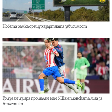
Новата рамка срещу хазартната зависимост
Гризман изигра прощален мач в Шампионската лига за
Атлетико