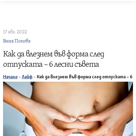
Skip
to
content
17 авг. 2022
Ваня Попова
Как да влезнем във форма след
отпуската – 6 лесни съвета
Начало
–
Лайф
–
Как да влезнем във форма след отпуската – 6 