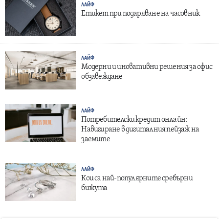
ЛАЙФ
Етикет при подаряване на часовник
ЛАЙФ
Модерни и иновативни решения за офис
обзавеждане
ЛАЙФ
Потребителски кредит онлайн:
Навигиране в дигиталния пейзаж на
заемите
ЛАЙФ
Кои са най-популярните сребърни
бижута