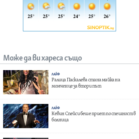
Може да ви хареса също
ЛАЙФ
Ралица Паскалева стана майка на
момченце за втори път
ЛАЙФ
Кевин Спейси беше приет по спешност в
болница