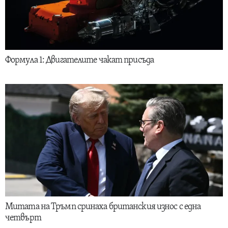
Формула 1: Двигателите чакат присъда
Митата на Тръмп сринаха британския износ с една
четвърт