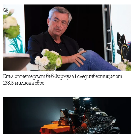
Епъл отчете ръст във Формула 1 след инвестиция от
138.5 милиона евро