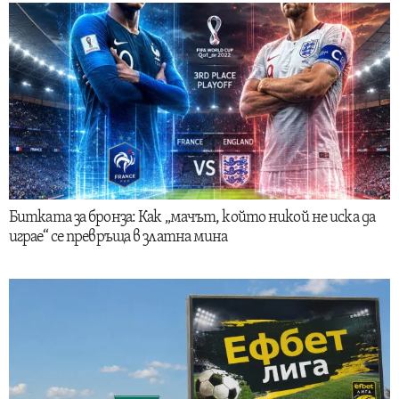
Битката за бронза: Как „мачът, който никой не иска да
играе“ се превръща в златна мина