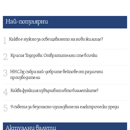
Най-популярни
1
Какво е нужно за освещаването на ново жилище?
2
Крисия Тодорова: Отвратителни сте всички
3
HHC.bg събра най-добрите вейпове от различни
производители
4
Каква функция извършват авто биалетките?
5
9 съвета за безопасно използване на електрически уреди
Актуални валути