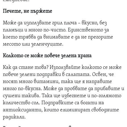
Печете, не пържете
Може да използвате грил плоча – вкусно, без
пламъци и много по-чисто. Единственото за
което трябва да внимавате е да не прегорите
месото или зеленчуците.
Колкото се може повече зелена храна
Как да стане това? Използвайте колкото се може
повече зелени подправки в салатата. Освен, че
носят много витамини, така ще я направите
много по-вкусна. Може да пробвате да прибавите и
сушени такива. Така ще избегнете и по-голямото
количество сол. Подправките са богати на
антиоксиданти, които елиминират свободните
радикали.