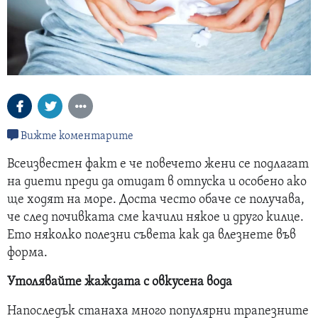
Вижте коментарите
Всеизвестен факт е че повечето жени се подлагат
на диети преди да отидат в отпуска и особено ако
ще ходят на море. Доста често обаче се получава,
че след почивката сме качили някое и друго килце.
Ето няколко полезни съвета как да влезнете във
форма.
Утолявайте жаждата с овкусена вода
Напоследък станаха много популярни трапезните