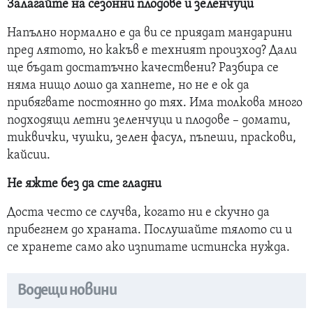
Залагайте на сезонни плодове и зеленчуци
Напълно нормално е да ви се приядат мандарини
пред лятото, но какъв е техният произход? Дали
ще бъдат достатъчно качествени? Разбира се
няма нищо лошо да хапнете, но не е ок да
прибягвате постоянно до тях. Има толкова много
подходящи летни зеленчуци и плодове – домати,
тиквички, чушки, зелен фасул, пъпеши, праскови,
кайсии.
Не яжте без да сте гладни
Доста често се случва, когато ни е скучно да
прибегнем до храната. Послушайте тялото си и
се хранете само ако изпитате истинска нужда.
Водещи новини