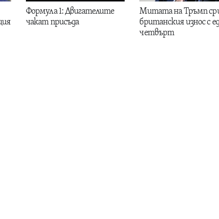
Формула 1: Двигателите
Митата на Тръмп ср
ция
чакат присъда
британския износ с е
четвърт