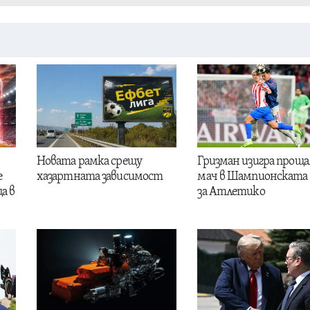
Новата рамка срещу
Гризман изигра проща
е
хазартната зависимост
мач в Шампионската 
а в
за Атлетико