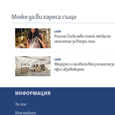
Може да ви хареса също
ЛАЙФ
Ралица Паскалева стана майка на
момченце за втори път
ЛАЙФ
Модерни и иновативни решения за
офис обзавеждане
ИНФОРМАЦИЯ
За нас
Контакти