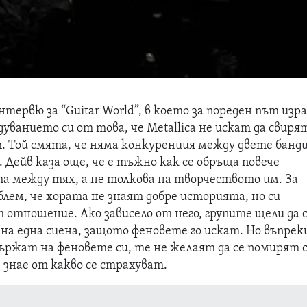
тервю за “Guitar World”, в което за пореден път изр
уванието си от това, че Metallica не искат да свиря
h. Той смята, че няма конкуренция между двете банди
. Дейв каза още, че е тъжно как се обръща повече
а между тях, а не толкова на творчеството им. За
лем, че хората не знаят добре историята, но си
 отношение. Ако зависело от него, групите щели да 
на една сцена, защото феновете го искат. Но въпрек
 държат на феновете си, те не желаят да се помирят 
е знае от какво се страхуват.