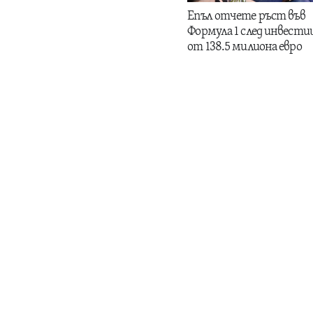
Епъл отчете ръст във
Формула 1 след инвести
от 138.5 милиона евро