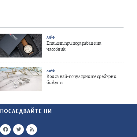
ЛАЙФ
Етикет при подаряване на
часовник
ЛАЙФ
Кои са най-популярните сребърни
бижута
ПОСЛЕДВАЙТЕ НИ