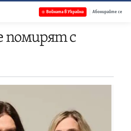
Войната в Украйна
Абонирайте се
се помирят с