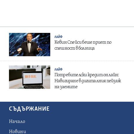
ЛАЙФ
Кевин Спейси беше приет по
спешност в болница
ЛАЙФ
Потребителски кредит онлайн:
Навигиране в дигиталния пейзаж
на заемите
СЪДЪРЖАНИЕ
Начало
Новини