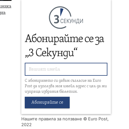
инаха
дна
СЕКУНДИ
Абонирайте се за
„3 Секунди“
С абонирането си давам съгласие на Euro
Post да използва моя имейл адрес с цел да ми
изпраща избрания бюлетин.
Абонирайте се
Нашите правила за ползване
© Euro Post,
2022