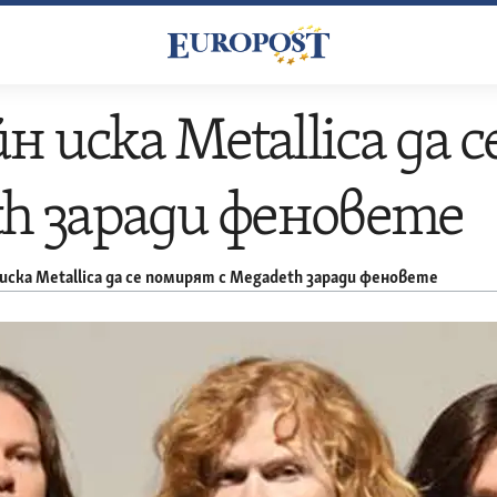
 иска Metallica да 
h заради феновете
ска Metallica да се помирят с Megadeth заради феновете