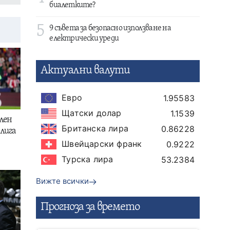
биалетките?
5
9 съвета за безопасно използване на
електрически уреди
Актуални валути
Евро
1.95583
Щатски долар
1.1539
лен
Британска лира
0.86228
лига
Швейцарски франк
0.9222
Турска лира
53.2384
Вижте всички
Прогнозa за времето