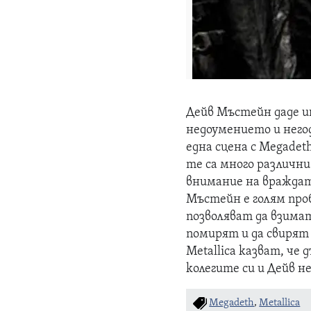
Дейв Мъстейн даде ин
недоумението и негод
една сцена с Megadet
те са много различни
внимание на враждат
Мъстейн е голям проб
позволяват да взимат
помирят и да свирят 
Metallica казват, че
колегите си и Дейв н
Megadeth
,
Metallica