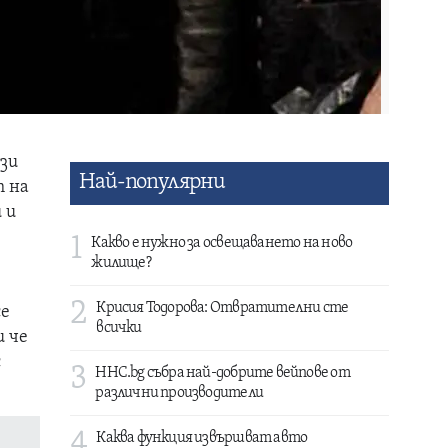
ази
Най-популярни
т на
 и
1
Какво е нужно за освещаването на ново
жилище?
2
Крисия Тодорова: Отвратителни сте
се
всички
и че
с
3
HHC.bg събра най-добрите вейпове от
различни производители
4
Каква функция извършват авто