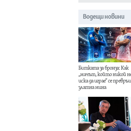
Водещи новини
Битката за бронза: Как
„мачът, който никой н
иска да играе“ се превръщ
златна мина