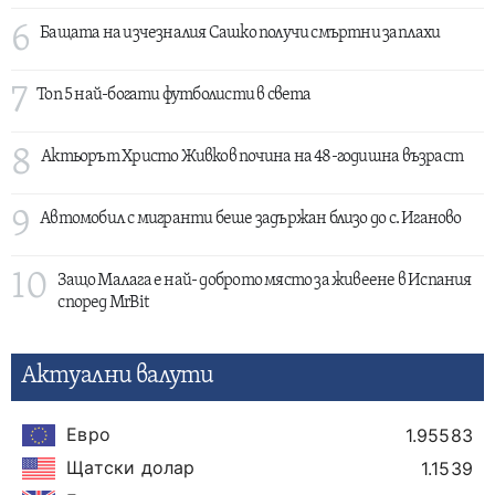
6
Бащата на изчезналия Сашко получи смъртни заплахи
7
Топ 5 най-богати футболисти в света
8
Актьорът Христо Живков почина на 48-годишна възраст
9
Автомобил с мигранти беше задържан близо до с. Иганово
10
Защо Малага е най- доброто място за живеене в Испания
според MrBit
Актуални валути
Евро
1.95583
Щатски долар
1.1539