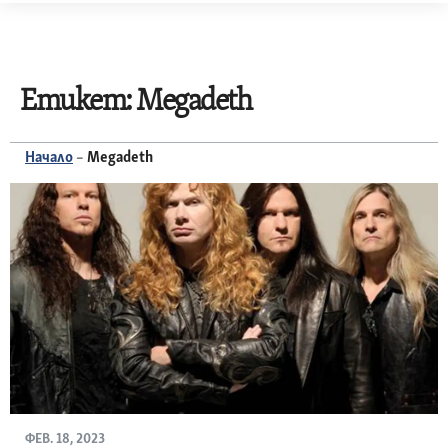
Skip
to
content
Етикет:
Megadeth
Начало
–
Megadeth
ФЕВ. 18, 2023