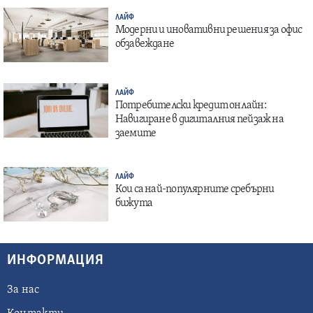
ЛАЙФ
Модерни и иновативни решения за офис
обзавеждане
ЛАЙФ
Потребителски кредит онлайн:
Навигиране в дигиталния пейзаж на
заемите
ЛАЙФ
Кои са най-популярните сребърни
бижута
ИНФОРМАЦИЯ
За нас