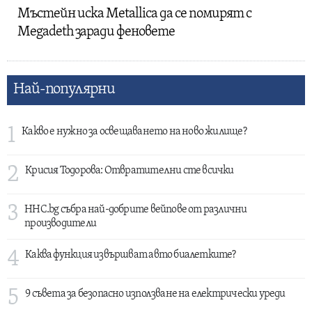
Мъстейн иска Metallica да се помирят с
Megadeth заради феновете
Най-популярни
1
Какво е нужно за освещаването на ново жилище?
2
Крисия Тодорова: Отвратителни сте всички
3
HHC.bg събра най-добрите вейпове от различни
производители
4
Каква функция извършват авто биалетките?
5
9 съвета за безопасно използване на електрически уреди