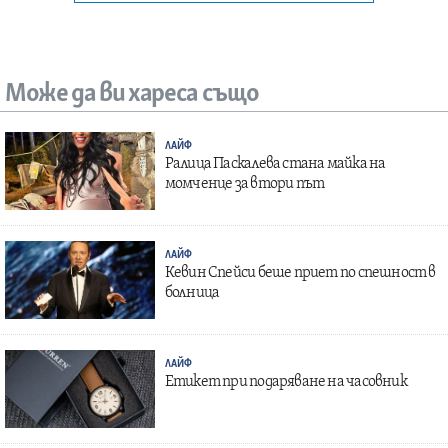
Може да ви хареса също
ЛАЙФ
Ралица Паскалева стана майка на
момченце за втори път
ЛАЙФ
Кевин Спейси беше приет по спешност в
болница
ЛАЙФ
Етикет при подаряване на часовник