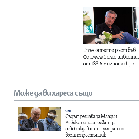
Епъл отчете ръст във
Формула 1 след инвести
от 138.5 милиона евро
Може да ви хареса също
СВЯТ
Съдът решава за Младич:
Адвокати настояват за
освобождаване на умиращия
военнопрестъпник