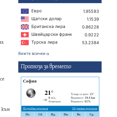
Евро
1.95583
Щатски долар
1.1539
Британска лира
0.86228
Швейцарски франк
0.9222
Турска лира
на
53.2384
Вижте всички
Прогнозa за времето
се
и към