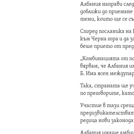
Албания направи сле
доближи до приемане в
теми, които ще се с
Според посланика на 
към Черна гора и да 
беше прието от пред
„Комбинацията от п
вярвам, че Албания и
Б. Има ясен междупар
Така, страната ще 
по преговорите, като
Участие в тази среща
предизвикателствата
редица нови законод
Албания имаше амбици