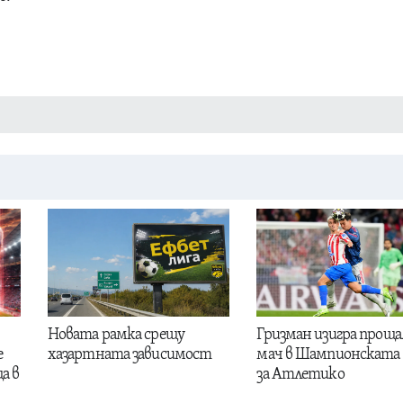
Новата рамка срещу
Гризман изигра проща
е
хазартната зависимост
мач в Шампионската 
а в
за Атлетико