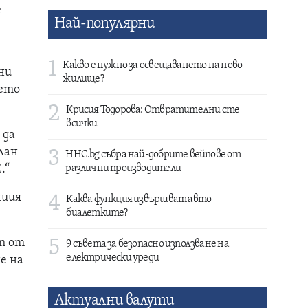
е
Най-популярни
1
Какво е нужно за освещаването на ново
ни
жилище?
ието
2
Крисия Тодорова: Отвратителни сте
всички
 да
лан
3
HHC.bg събра най-добрите вейпове от
.“
различни производители
нция
4
Каква функция извършват авто
биалетките?
ст от
5
9 съвета за безопасно използване на
електрически уреди
е на
Актуални валути