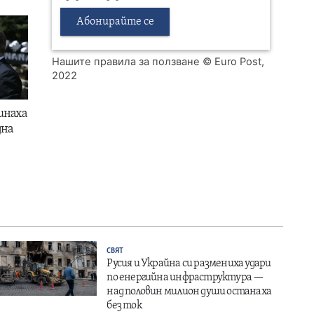
Абонирайте се
Нашите правила за ползване
© Euro Post,
2022
инаха
дна
СВЯТ
Русия и Украйна си размениха удари
по енергийна инфраструктура —
над половин милион души останаха
без ток