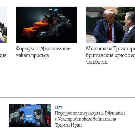
Формула 1: Двигателите
Митата на Тръмп ср
ция
чакат присъда
британския износ с е
четвърт
СВЯТ
Подозрителни залози на Polymarket
и Уолстрийт около войната на
Тръмп с Иран