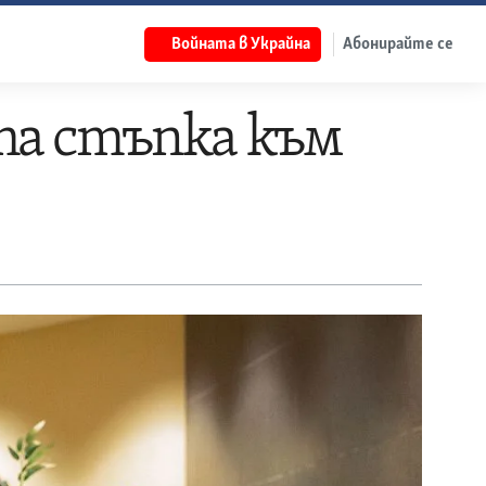
Войната в Украйна
Абонирайте се
та стъпка към