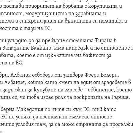
 постави приоритет на борбата с корупцията и
тъпност, модернизацията на здравната и
теми и синхронизация на външната си политика и
ността с тази на ЕС.
и усърдно, за да превърне столицата Тирана в
а Западните Балкани. Има напредък и по отношение 
вата, което е от изключителна важност за
па на ЕС.
ри, Албания освободи от затвора Фреди Белери,
 и Албания, който като кмет на един от градовете в
 задържан за купуване на гласове – обвинение, което 
ита се, че това играе роля за подкрепата на Гърция.
еверна Македония по пътя си към ЕС, тъй като
ЕС не успяха да постигнат съгласие относно
ните условия там, за да може страната да продълж
о.