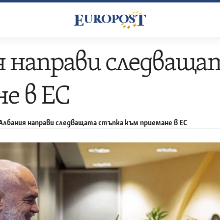
 направи следваща
е в ЕС
Албания направи следващата стъпка към приемане в ЕС