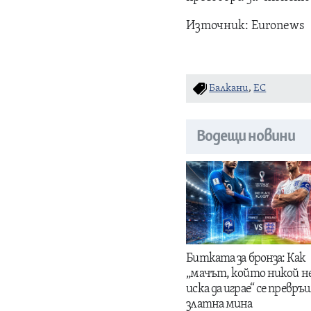
Източник: Euronews
Балкани
,
ЕС
Водещи новини
Битката за бронза: Как
„мачът, който никой н
иска да играе“ се превръщ
златна мина