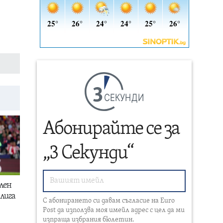
СЕКУНДИ
Абонирайте се за
„3 Секунди“
лен
лига
С абонирането си давам съгласие на Euro
Post да използва моя имейл адрес с цел да ми
изпраща избрания бюлетин.