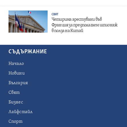
СВЯТ
Четирима арестувани във
Франция за предполагаем шпионаж
в полза на Китай
СЪДЪРЖАНИЕ
Начало
Новини
България
Свят
Бизнес
Лайфстайл
Спорт