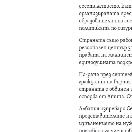
десетилетието, като
организираната прес
образователната сис
политиката по сигур
Страната също работ
регионален център з
правата на малцинст
единодушната подкре
По-рано през септемв
гражданин на Гърция
страната е обвинен и
оспорва от Атина. Сч
Албания изпревари С
представителите на 
изпълнението на нуж
преговори за членств