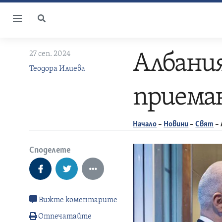
Skip
to
content
27 сеп. 2024
Албания
Теодора Илиева
приеман
Начало
–
Новини
–
Свят
–
Споделете
Вижте коментарите
Отпечатайте