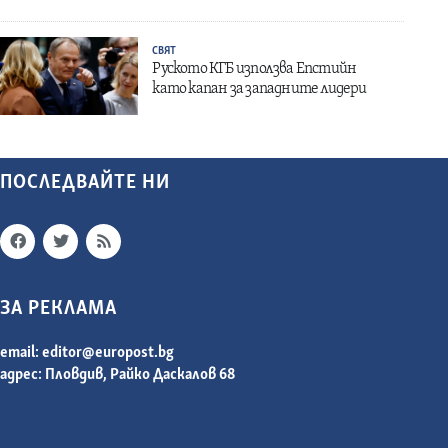
СВЯТ
Руското КГБ използва Епстийн
като капан за западните лидери
ПОСЛЕДВАЙТЕ НИ
ЗА РЕКЛАМА
email:
editor@europost.bg
адрес: Пловдив, Райко Даскалов 68