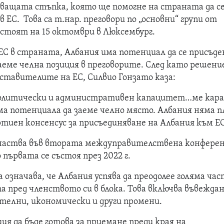
дващата стъпка, която ще помогне на страната да с
 ЕС. Това са т.нар. преговори по „основни“ групи от
ъстоят на 15 октомври в Люксембург.
ЕС в страната, Албания има потенциал да се присъде
заеме челна позиция в преговорите. След като решен
ставителите на ЕС, Силвио Гонзато каза:
олитически и административен капацитет…ме кара
ма потенциала да заеме челно място. Албания няма п
тиен консенсус за присъединяване на Албания към ЕС
участва във втората междуправителствена конфере
 първата се състоя през 2022 г.
 означава, че Албания успява да преодолее голяма ча
 пред членството си в блока. Това включва въвеждан
ателни, икономически и други промени.
я да бъде готова за приемане преди края на