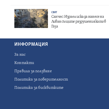
СВЯТ
Санчес: Израел иска да нанесе на
Ливан същите разрушения като в
Газа
ИНФОРМАЦИЯ
За нас
Контакти
Правила за ползване
Политика за поверителност
Политика за бисквитките