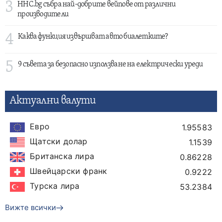
3
HHC.bg събра най-добрите вейпове от различни
производители
4
Каква функция извършват авто биалетките?
5
9 съвета за безопасно използване на електрически уреди
Актуални валути
Евро
1.95583
Щатски долар
1.1539
Британска лира
0.86228
Швейцарски франк
0.9222
Турска лира
53.2384
Вижте всички