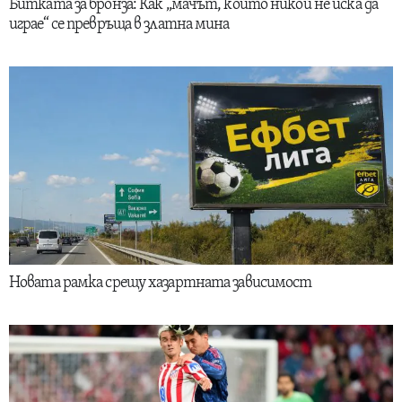
Битката за бронза: Как „мачът, който никой не иска да
играе“ се превръща в златна мина
Новата рамка срещу хазартната зависимост