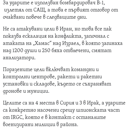
За ударите е използван бомбардировач B-1,
излетял от САЩ, а това е първият отговор от
очаквани повече в следващите дни.
Не са атакувани цели в Иран, но това все пак
показва ескалация на конфликта, започнал с
атаката на „Хамас“ над Израел, в която загинаха
над 1200 души и 250 бяха отвлечени, смятат
анализатори.
Поразените цели включват командни и
контролни центрове, ракети и ракетни
установки и складове, където се съхраняват
дронове и муниции.
Целите са на 4 места в Сирия и 3 в Ирак, а ударите
са конкретно насочени срещу шпионската част
от IRGC, която е в контакт с останалите
военизирани милиции в района.