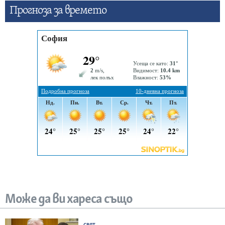
Прогнозa за времето
Може да ви хареса също