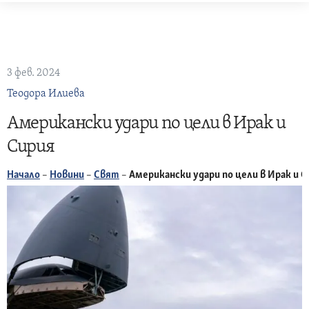
Skip
to
content
3 фев. 2024
Теодора Илиева
Американски удари по цели в Ирак и
Сирия
Начало
–
Новини
–
Свят
–
Американски удари по цели в Ирак и С