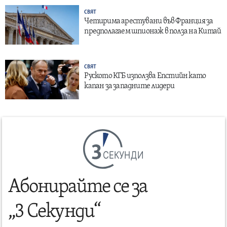
СВЯТ
Четирима арестувани във Франция за
предполагаем шпионаж в полза на Китай
СВЯТ
Руското КГБ използва Епстийн като
капан за западните лидери
СЕКУНДИ
Абонирайте се за
„3 Секунди“