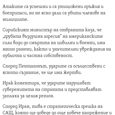
Атаките са успешни и са унищожени оръжия и
боеприпаси, но не ясно дали са убити членове на
милициите.
Сирийският министър на отбраната каза, че
„грубата въздушна агресия“ на американските
сили води до смъртта на цивилни и военни, има
много ранени, както и значителни увреждания на
публична и частна собственост.
Според Пентагонът, ударите са осъществени с
ясното съзнание, че ще има жертви.
Ирак коментира, че ударите нарушават
суверенитета на страната и представляват
заплаха за целия регион.
Според Иран, това е стратегическа грешка на
САЩ, която ще доведе до още повече напрежение и