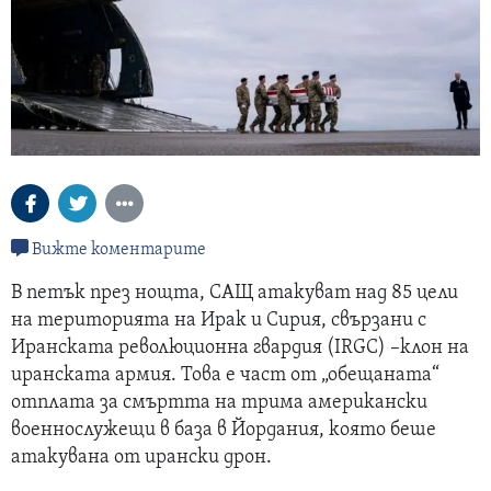
Вижте коментарите
В петък през нощта, САЩ атакуват над 85 цели
на територията на Ирак и Сирия, свързани с
Иранската революционна гвардия (IRGC) –клон на
иранската армия. Това е част от „обещаната“
отплата за смъртта на трима американски
военнослужещи в база в Йордания, която беше
атакувана от ирански дрон.