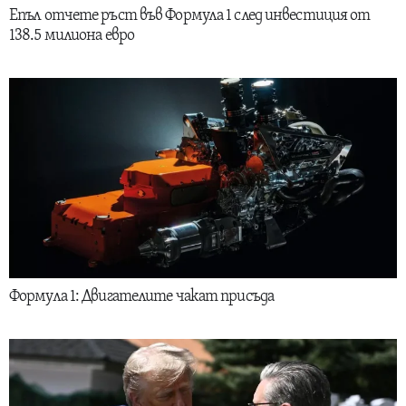
Епъл отчете ръст във Формула 1 след инвестиция от
138.5 милиона евро
Формула 1: Двигателите чакат присъда