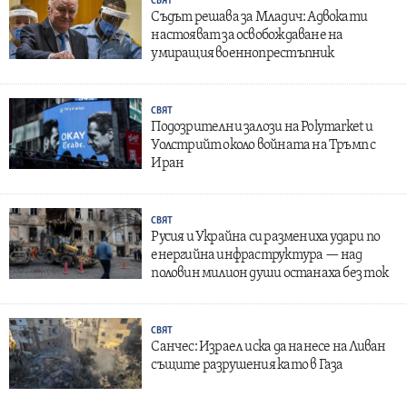
СВЯТ
Съдът решава за Младич: Адвокати
настояват за освобождаване на
умиращия военнопрестъпник
СВЯТ
Подозрителни залози на Polymarket и
Уолстрийт около войната на Тръмп с
Иран
СВЯТ
Русия и Украйна си размениха удари по
енергийна инфраструктура — над
половин милион души останаха без ток
СВЯТ
Санчес: Израел иска да нанесе на Ливан
същите разрушения като в Газа