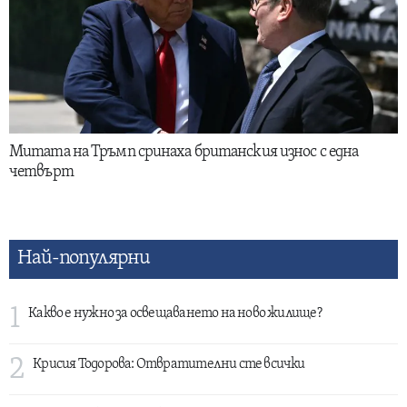
Митата на Тръмп сринаха британския износ с една
четвърт
Най-популярни
1
Какво е нужно за освещаването на ново жилище?
2
Крисия Тодорова: Отвратителни сте всички