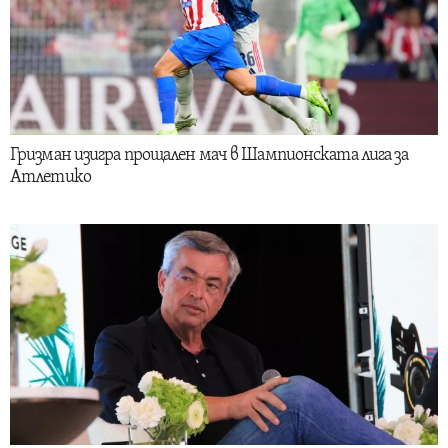
Гризман изигра прощален мач в Шампионската лига за
Атлетико