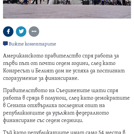
Вижте коментарите
Американското правителство спря работа за
първи път от почти седем години, след като
Конгресът и Белият дом не успяха да постигнат
споразумение за финансиране.
Правителството на Съединените щати спря
работа в сряда в полунощ, след като демократите
в Сената отхвърлиха последния опит на
републиканците да удължат федералното
финансиране със седем седмици.
Тъй като републиканците имат само 54 места в