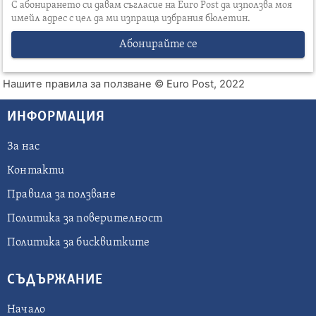
С абонирането си давам съгласие на Euro Post да използва моя
имейл адрес с цел да ми изпраща избрания бюлетин.
Абонирайте се
Нашите правила за ползване
© Euro Post, 2022
ИНФОРМАЦИЯ
За нас
Контакти
Правила за ползване
Политика за поверителност
Политика за бисквитките
СЪДЪРЖАНИЕ
Начало