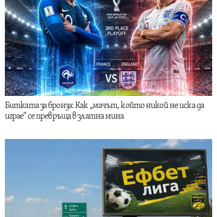
Битката за бронза: Как „мачът, който никой не иска да
играе“ се превръща в златна мина