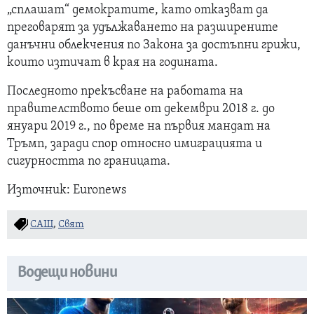
„сплашат“ демократите, като отказват да
преговарят за удължаването на разширените
данъчни облекчения по Закона за достъпни грижи,
които изтичат в края на годината.
Последното прекъсване на работата на
правителството беше от декември 2018 г. до
януари 2019 г., по време на първия мандат на
Тръмп, заради спор относно имиграцията и
сигурността по границата.
Източник: Euronews
САЩ
,
Свят
Водещи новини