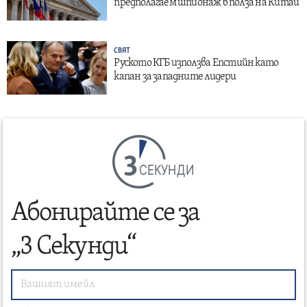
предполагаем шпионаж в полза на Китай
СВЯТ
Руското КГБ използва Епстийн като
капан за западните лидери
СЕКУНДИ
Абонирайте се за
„3 Секунди“