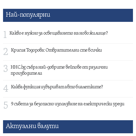
Най-популярни
1
Какво е нужно за освещаването на ново жилище?
2
Крисия Тодорова: Отвратителни сте всички
3
HHC.bg събра най-добрите вейпове от различни
производители
4
Каква функция извършват авто биалетките?
5
9 съвета за безопасно използване на електрически уреди
Актуални валути