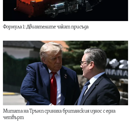
Формула 1: Двигателите чакат присъда
Митата на Тръмп сринаха британския износ с една
четвърт