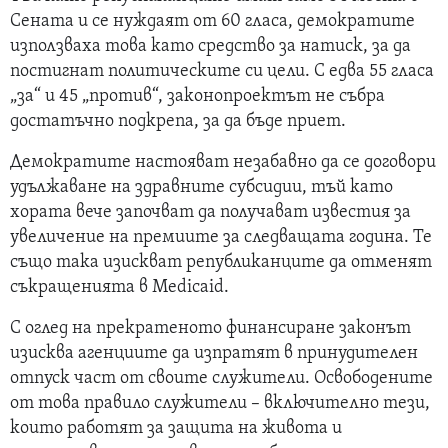
Сената и се нуждаят от 60 гласа, демократите
използваха това като средство за натиск, за да
постигнат политическите си цели. С едва 55 гласа
„за“ и 45 „против“, законопроектът не събра
достатъчно подкрепа, за да бъде приет.
Демократите настояват незабавно да се договори
удължаване на здравните субсидии, тъй като
хората вече започват да получават известия за
увеличение на премиите за следващата година. Те
също така изискват републиканците да отменят
съкращенията в Medicaid.
С оглед на прекратеното финансиране законът
изисква агенциите да изпратят в принудителен
отпуск част от своите служители. Освободените
от това правило служители – включително тези,
които работят за защита на живота и