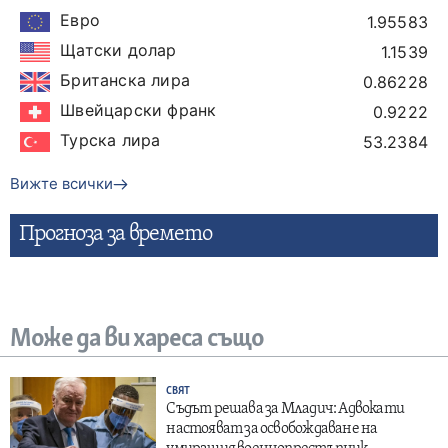
Евро
1.95583
Щатски долар
1.1539
Британска лира
0.86228
Швейцарски франк
0.9222
Турска лира
53.2384
Вижте всички
Прогнозa за времето
Може да ви хареса също
СВЯТ
Съдът решава за Младич: Адвокати
настояват за освобождаване на