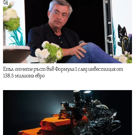
Епъл отчете ръст във Формула 1 след инвестиция от
138.5 милиона евро