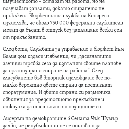
имуществото – остават на работа, но не
получават заплати, докато спирането не
приключи. Бюджетната служба на Конгреса
изчислява, че около 750 000 федерални служители
могат да бъдат в отпуск без заплащане всеки ден
от прекъсването.
След вота, Службата за управление и бюджет към
Белия дом издаде изявление, че „засегнатите
агенции трябва сега да изпълнят своите планове
за организирано спиране на работа“. След
гласуването във вторник изглеждаше все по-
малко вероятно двете страни да постигнат
споразумение. И двете страни си размениха
обвинения за предстоящото прекъсване и
отказаха да отстъпят от позициите си.
Лидерът на демократите в Сената Чък Шумър
заяви, че републиканците се опитват да