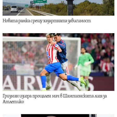
Новата рамка срещу хазартната зависимост
Гризман изигра прощален мач в Шампионската лига за
Атлетико