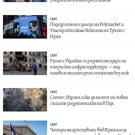
умиращия военнопрестъпник
СВЯТ
Подозрителни залози на Polymarket и
Уолстрийт около войната на Тръмп с
Иран
СВЯТ
Русия и Украйна си размениха удари по
енергийна инфраструктура — над
половин милион души останаха без ток
СВЯТ
Санчес: Израел иска да нанесе на Ливан
същите разрушения като в Газа
СВЯТ
Четирима арестувани във Франция за