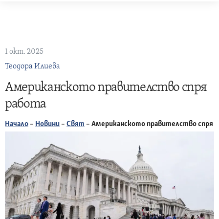
Skip
to
content
1 окт. 2025
Теодора Илиева
Американското правителство спря
работа
Начало
–
Новини
–
Свят
–
Американското правителство спря 