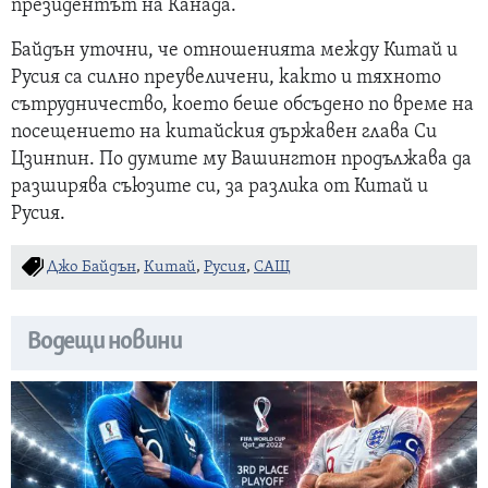
президентът на Канада.
Байдън уточни, че отношенията между Китай и
Русия са силно преувеличени, както и тяхното
сътрудничество, което беше обсъдено по време на
посещението на китайския държавен глава Си
Цзинпин. По думите му Вашингтон продължава да
разширява съюзите си, за разлика от Китай и
Русия.
Джо Байдън
,
Китай
,
Русия
,
САЩ
Водещи новини