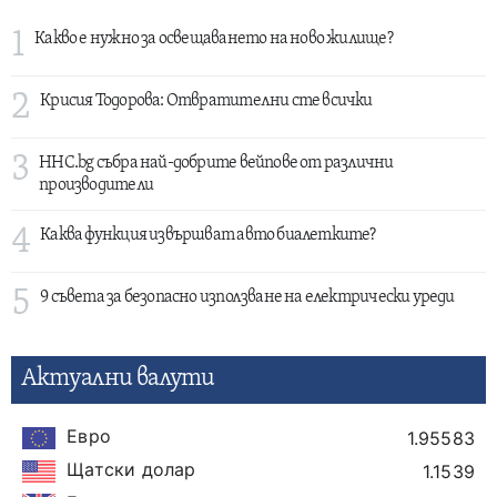
1
Какво е нужно за освещаването на ново жилище?
2
Крисия Тодорова: Отвратителни сте всички
3
HHC.bg събра най-добрите вейпове от различни
производители
4
Каква функция извършват авто биалетките?
5
9 съвета за безопасно използване на електрически уреди
Актуални валути
Евро
1.95583
Щатски долар
1.1539