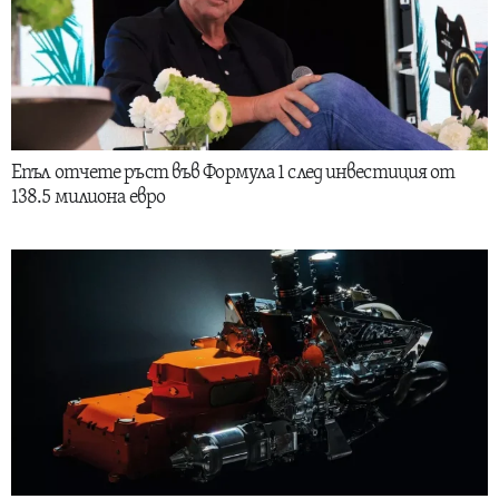
Епъл отчете ръст във Формула 1 след инвестиция от
138.5 милиона евро