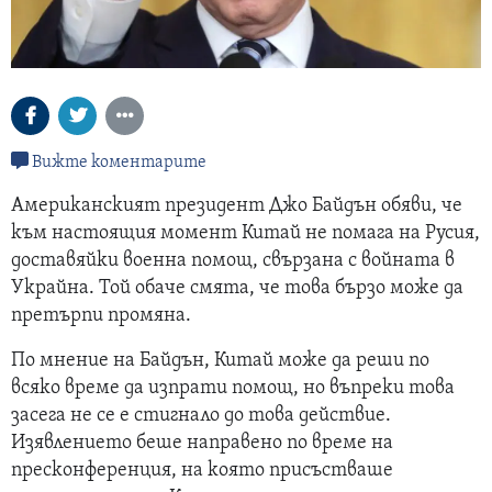
Вижте коментарите
Американският президент Джо Байдън обяви, че
към настоящия момент Китай не помага на Русия,
доставяйки военна помощ, свързана с войната в
Украйна. Той обаче смята, че това бързо може да
претърпи промяна.
По мнение на Байдън, Китай може да реши по
всяко време да изпрати помощ, но въпреки това
засега не се е стигнало до това действие.
Изявлението беше направено по време на
пресконференция, на която присъстваше