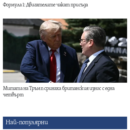
Формула 1: Двигателите чакат присъда
Митата на Тръмп сринаха британския износ с една
четвърт
Най-популярни