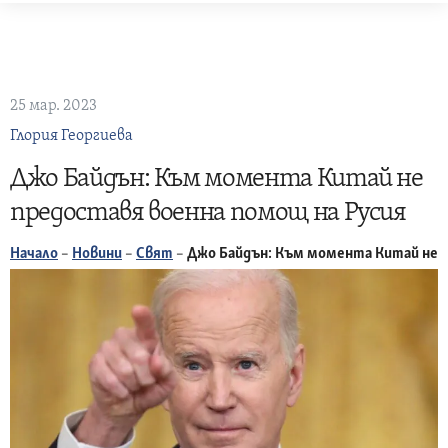
Skip
to
content
25 мар. 2023
Глория Георгиева
Джо Байдън: Към момента Китай не
предоставя военна помощ на Русия
Начало
–
Новини
–
Свят
–
Джо Байдън: Към момента Китай не п