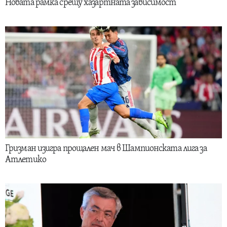
Новата рамка срещу хазартната зависимост
Гризман изигра прощален мач в Шампионската лига за
Атлетико