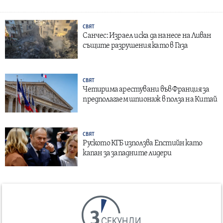
СВЯТ
Санчес: Израел иска да нанесе на Ливан
същите разрушения като в Газа
СВЯТ
Четирима арестувани във Франция за
предполагаем шпионаж в полза на Китай
СВЯТ
Руското КГБ използва Епстийн като
капан за западните лидери
СЕКУНДИ