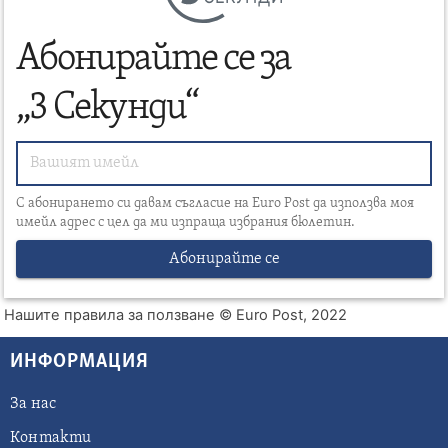
Абонирайте се за
„3 Секунди“
С абонирането си давам съгласие на Euro Post да използва моя
имейл адрес с цел да ми изпраща избрания бюлетин.
Абонирайте се
Нашите правила за ползване
© Euro Post, 2022
ИНФОРМАЦИЯ
За нас
Контакти