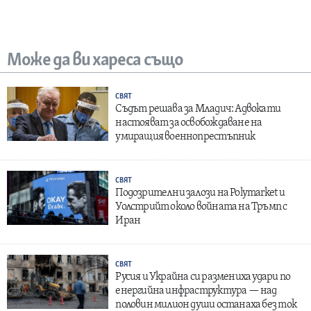
Може да ви хареса също
СВЯТ
Съдът решава за Младич: Адвокати
настояват за освобождаване на
умиращия военнопрестъпник
СВЯТ
Подозрителни залози на Polymarket и
Уолстрийт около войната на Тръмп с
Иран
СВЯТ
Русия и Украйна си размениха удари по
енергийна инфраструктура — над
половин милион души останаха без ток