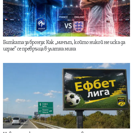
Битката за бронза: Как „мачът, който никой не иска да
играе“ се превръща в златна мина