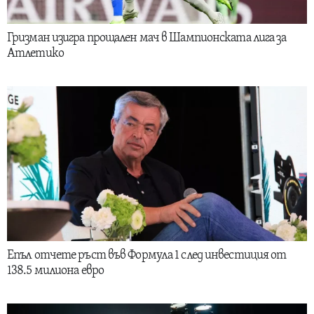
Гризман изигра прощален мач в Шампионската лига за
Атлетико
Епъл отчете ръст във Формула 1 след инвестиция от
138.5 милиона евро