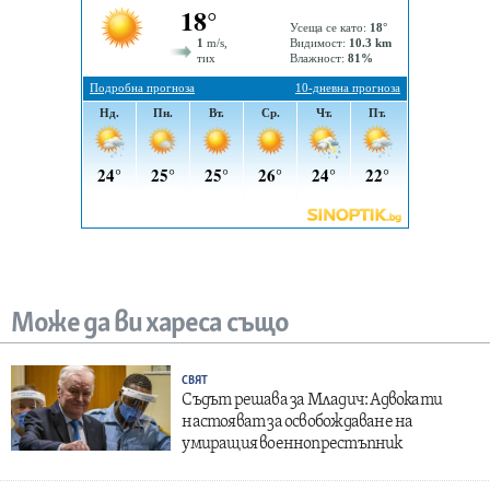
Може да ви хареса също
СВЯТ
Съдът решава за Младич: Адвокати
настояват за освобождаване на
умиращия военнопрестъпник