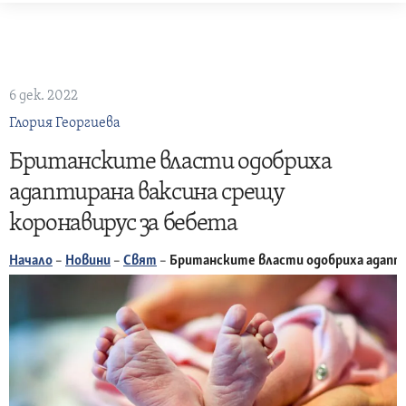
Skip
to
content
6 дек. 2022
Глория Георгиева
Британските власти одобриха
адаптирана ваксина срещу
коронавирус за бебета
Начало
–
Новини
–
Свят
–
Британските власти одобриха адапти