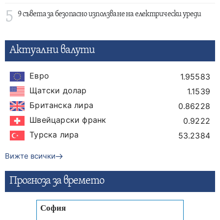
5
9 съвета за безопасно използване на електрически уреди
Актуални валути
Евро
1.95583
Щатски долар
1.1539
Британска лира
0.86228
Швейцарски франк
0.9222
Турска лира
53.2384
Вижте всички
Прогнозa за времето