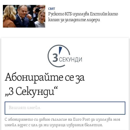
СВЯТ
Руското КГБ използва Епстийн като
капан за западните лидери
СЕКУНДИ
Абонирайте се за
„3 Секунди“
С абонирането си давам съгласие на Euro Post да използва моя
имейл адрес с цел да ми изпраща избрания бюлетин.