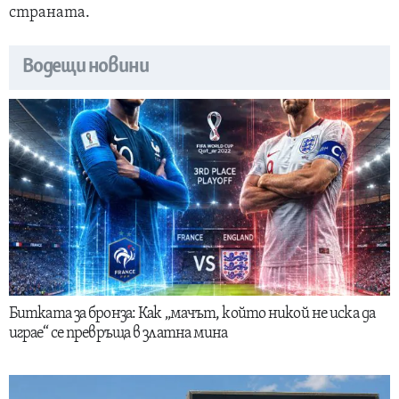
страната.
Водещи новини
Битката за бронза: Как „мачът, който никой не иска да
играе“ се превръща в златна мина