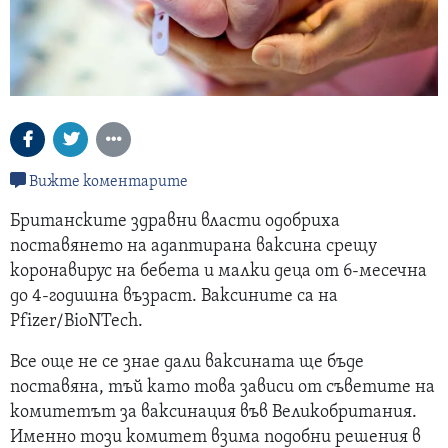
Вижте коментарите
Британските здравни власти одобриха
поставянето на адаптирана ваксина срещу
коронавирус на бебета и малки деца от 6-месечна
до 4-годишна възраст. Ваксините са на
Pfizer/BioNTech.
Все още не се знае дали ваксината ще бъде
поставяна, тъй като това зависи от съветите на
комитетът за ваксинация във Великобритания.
Именно този комитет взима подобни решения в