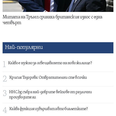
Митата на Тръмп сринаха британския износ с една
четвърт
Най-популярни
1
Какво е нужно за освещаването на ново жилище?
2
Крисия Тодорова: Отвратителни сте всички
3
HHC.bg събра най-добрите вейпове от различни
производители
4
Каква функция извършват авто биалетките?