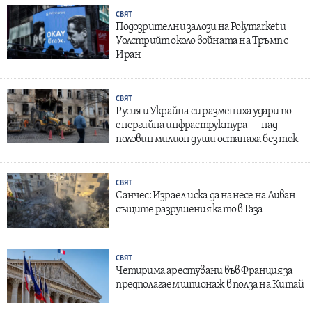
СВЯТ
Подозрителни залози на Polymarket и
Уолстрийт около войната на Тръмп с
Иран
СВЯТ
Русия и Украйна си размениха удари по
енергийна инфраструктура — над
половин милион души останаха без ток
СВЯТ
Санчес: Израел иска да нанесе на Ливан
същите разрушения като в Газа
СВЯТ
Четирима арестувани във Франция за
предполагаем шпионаж в полза на Китай