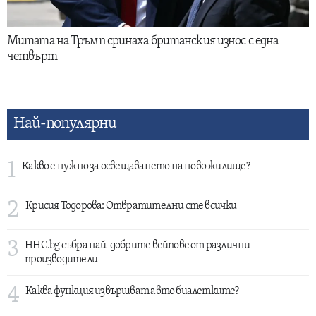
Митата на Тръмп сринаха британския износ с една
четвърт
Най-популярни
1
Какво е нужно за освещаването на ново жилище?
2
Крисия Тодорова: Отвратителни сте всички
3
HHC.bg събра най-добрите вейпове от различни
производители
4
Каква функция извършват авто биалетките?