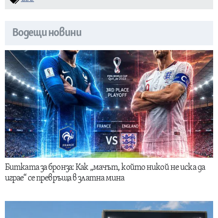
Водещи новини
Битката за бронза: Как „мачът, който никой не иска да
играе“ се превръща в златна мина