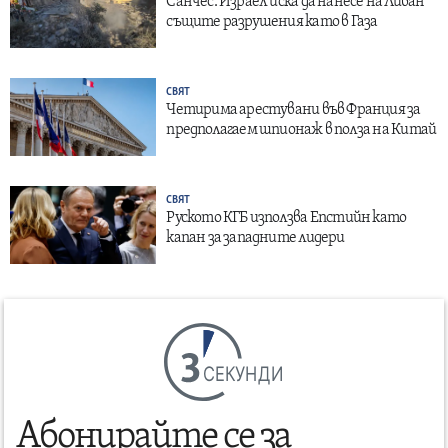
Санчес: Израел иска да нанесе на Ливан
същите разрушения като в Газа
СВЯТ
Четирима арестувани във Франция за
предполагаем шпионаж в полза на Китай
СВЯТ
Руското КГБ използва Епстийн като
капан за западните лидери
СЕКУНДИ
Абонирайте се за