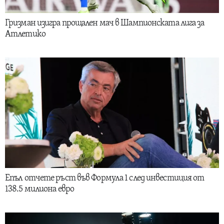
Гризман изигра прощален мач в Шампионската лига за
Атлетико
Епъл отчете ръст във Формула 1 след инвестиция от
138.5 милиона евро