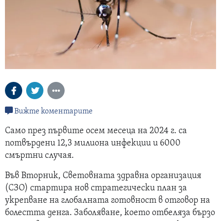
Вижте коментарите
Само през първите осем месеца на 2024 г. са
потвърдени 12,3 милиона инфекции и 6000
смъртни случая.
Във Вторник, Световната здравна организация
(СЗО) стартира нов стратегически план за
укрепване на глобалната готовност в отговор на
болестта денга. Заболяване, което отбеляза бързо