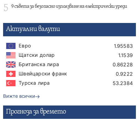
5
9 съвета за безопасно използване на електрически уреди
Актуални валути
Евро
1.95583
Щатски долар
1.1539
Британска лира
0.86228
Швейцарски франк
0.9222
Турска лира
53.2384
Вижте всички
Прогнозa за времето