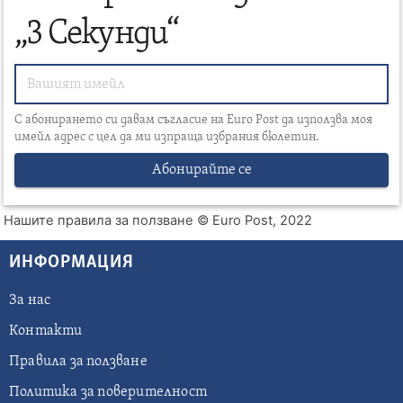
„3 Секунди“
С абонирането си давам съгласие на Euro Post да използва моя
имейл адрес с цел да ми изпраща избрания бюлетин.
Абонирайте се
Нашите правила за ползване
© Euro Post, 2022
ИНФОРМАЦИЯ
За нас
Контакти
Правила за ползване
Политика за поверителност