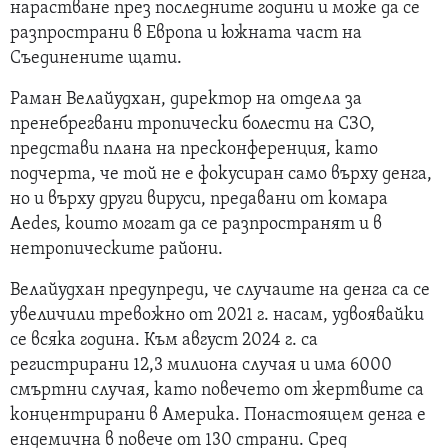
нарастване през последните години и може да се
разпространи в Европа и южната част на
Съединените щати.
Раман Велайудхан, директор на отдела за
пренебрегвани тропически болести на СЗО,
представи плана на пресконференция, като
подчерта, че той не е фокусиран само върху денга,
но и върху други вируси, предавани от комара
Aedes, които могат да се разпространят и в
нетропическите райони.
Велайудхан предупреди, че случаите на денга са се
увеличили тревожно от 2021 г. насам, удвоявайки
се всяка година. Към август 2024 г. са
регистрирани 12,3 милиона случая и има 6000
смъртни случая, като повечето от жертвите са
концентрирани в Америка. Понастоящем денга е
ендемична в повече от 130 страни. Сред