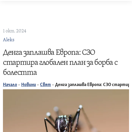
Skip
to
content
1 окт. 2024
Aleks
Денга заплашва Европа: СЗО
стартира глобален план за борба с
болестта
Начало
–
Новини
–
Свят
–
Денга заплашва Европа: СЗО стартира