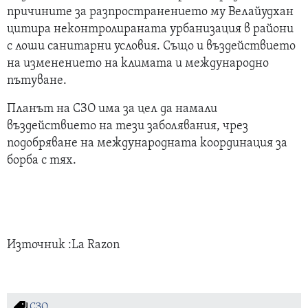
причините за разпространението му Велайудхан
цитира неконтролираната урбанизация в райони
с лоши санитарни условия. Също и въздействието
на изменението на климата и международно
пътуване.
Планът на СЗО има за цел да намали
въздействието на тези заболявания, чрез
подобряване на международната координация за
борба с тях.
Източник :La Razon
СЗО