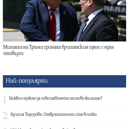
Митата на Тръмп сринаха британския износ с една
четвърт
Най-популярни
1
Какво е нужно за освещаването на ново жилище?
2
Крисия Тодорова: Отвратителни сте всички