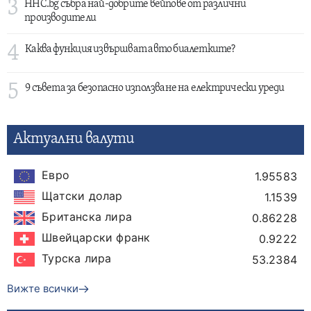
3
HHC.bg събра най-добрите вейпове от различни
производители
4
Каква функция извършват авто биалетките?
5
9 съвета за безопасно използване на електрически уреди
Актуални валути
Евро
1.95583
Щатски долар
1.1539
Британска лира
0.86228
Швейцарски франк
0.9222
Турска лира
53.2384
Вижте всички