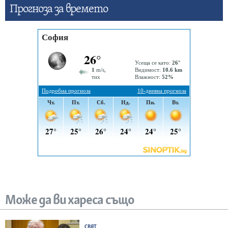
Прогнозa за времето
Може да ви хареса също
СВЯТ