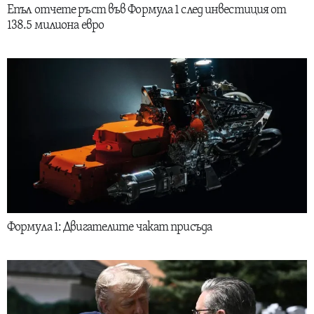
Епъл отчете ръст във Формула 1 след инвестиция от
138.5 милиона евро
Формула 1: Двигателите чакат присъда