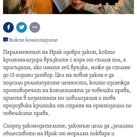
Вижте коментарите
Парламентът на Ирак одобри закон, който
криминализира връзките с хора от същия пол, а
присъдата, ако имате гей връзка, може да стигне
до 15 години затвор. Цел на новия закон е да
подсили религиозните ценности, които изглежда
противоречат на концепцията за човешки права,
приета в познатата ни цивилизация и това
предизвика критика от страна на организации по
човешките права.
Според законодателите, законът цели да „защити
обществото на Ирак от морална поквара и