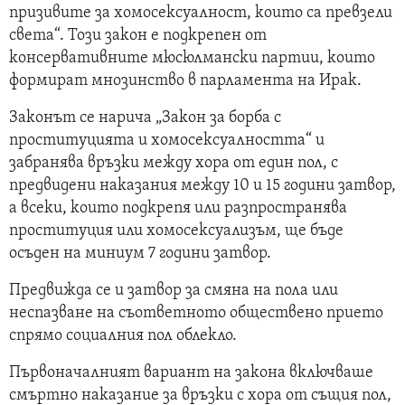
призивите за хомосексуалност, които са превзели
света“. Този закон е подкрепен от
консервативните мюсюлмански партии, които
формират мнозинство в парламента на Ирак.
Законът се нарича „Закон за борба с
проституцията и хомосексуалността“ и
забранява връзки между хора от един пол, с
предвидени наказания между 10 и 15 години затвор,
а всеки, които подкрепя или разпространява
проституция или хомосексуализъм, ще бъде
осъден на миниум 7 години затвор.
Предвижда се и затвор за смяна на пола или
неспазване на съответното обществено прието
спрямо социалния пол облекло.
Първоначалният вариант на закона включваше
смъртно наказание за връзки с хора от същия пол,