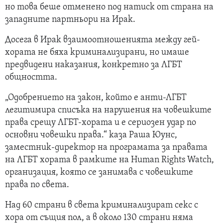
но това беше отменено под натиск от страна на
западните партньори на Ирак.
Досега в Ирак взаимоотношенията между гей-
хората не бяха криминализирани, но имаше
предвидени наказания, конкретно за ЛГБТ
общността.
„Одобрението на закон, който е анти-ЛГБТ
легитимира списъка на нарушения на човешките
права срещу ЛГБТ-хората и е сериозен удар по
основни човешки права.“ каза Раша Юунс,
заместник-директор на програмата за правата
на ЛГБТ хората в рамките на Human Rights Watch,
организация, която се занимава с човешките
права по света.
Над 60 страни в света криминализират секс с
хора от същия пол, а в около 130 страни няма