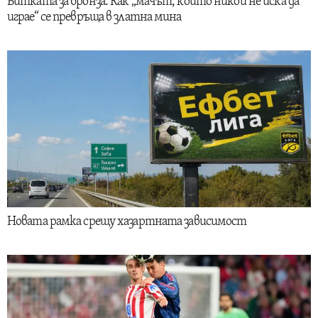
Битката за бронза: Как „мачът, който никой не иска да
играе“ се превръща в златна мина
Новата рамка срещу хазартната зависимост