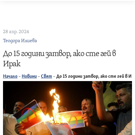
Skip
to
content
28 апр. 2024
Теодора Илиева
До 15 години затвор, ако сте гей в
Ирак
Начало
–
Новини
–
Свят
–
До 15 години затвор, ако сте гей в Ир