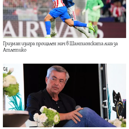
Гризман изигра прощален мач в Шампионската лига за
Атлетико