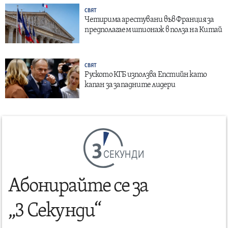
СВЯТ
Четирима арестувани във Франция за
предполагаем шпионаж в полза на Китай
СВЯТ
Руското КГБ използва Епстийн като
капан за западните лидери
СЕКУНДИ
Абонирайте се за
„3 Секунди“